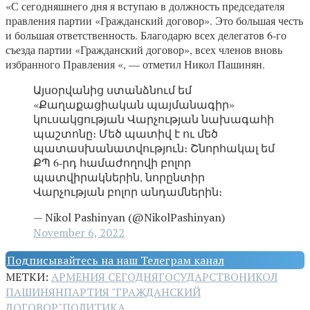
«С сегодняшнего дня я вступаю в должность председателя
правления партии «Гражданский договор». Это большая честь
и большая ответственность. Благодарю всех делегатов 6-го
съезда партии «Гражданский договор», всех членов вновь
избранного Правления «, — отметил Никол Пашинян.
Այսօրվանից ստանձնում եմ
«Քաղաքացիական պայմանագիր»
կուսակցության Վարչության նախագահի
պաշտոնը։ Մեծ պատիվ է ու մեծ
պատասխանատվություն։ Շնորհակալ եմ
ՔՊ 6-րդ համաժողովի բոլոր
պատվիրակներին, նորընտիր
Վարչության բոլոր անդամներին։
— Nikol Pashinyan (@NikolPashinyan)
November 6, 2022
Подписывайтесь на наш Телеграм канал
МЕТКИ:
АРМЕНИЯ СЕГОДНЯ
ГОСУДАРСТВО
НИКОЛ
ПАШИНЯН
ПАРТИЯ "ГРАЖДАНСКИЙ
ДОГОВОР"
ПОЛИТИКА