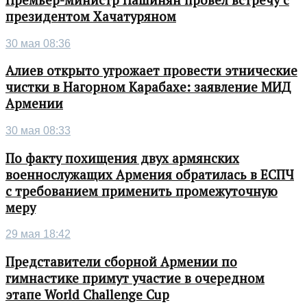
президентом Хачатуряном
30 мая 08:36
Алиев открыто угрожает провести этнические
чистки в Нагорном Карабахе: заявление МИД
Армении
30 мая 08:33
По факту похищения двух армянских
военнослужащих Армения обратилась в ЕСПЧ
с требованием применить промежуточную
меру
29 мая 18:42
Представители сборной Армении по
гимнастике примут участие в очередном
этапе World Challenge Cup