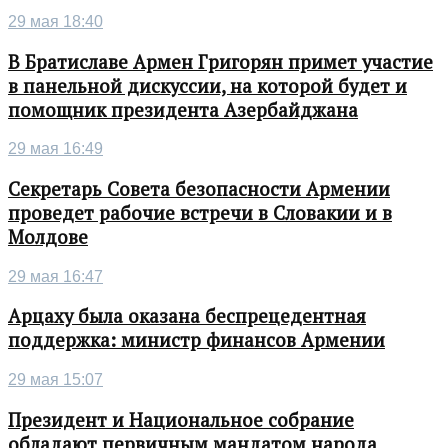
29 мая 18:40
В Братиславе Армен Григорян примет участие
в панельной дискуссии, на которой будет и
помощник президента Азербайджана
29 мая 16:49
Секретарь Совета безопасности Армении
проведет рабочие встречи в Словакии и в
Молдове
29 мая 16:47
Арцаху была оказана беспрецедентная
поддержка: министр финансов Армении
29 мая 15:07
Президент и Национальное собрание
обладают первичным мандатом народа