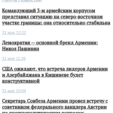
Командующий 3-м армейским корпусом
представил ситуацию на северо-восточном
участке границы: она относительно стабильна
31 мая 12:22
Демократия — основной бренд Армении:
Никол Пашинян
31 мая 11:26
США ожидают, что встреча лидеров Армении
и Азербайджана в Кишиневе будет
конструктивной
31 мая 10:04
Секретарь Совбеза Армении провел встречу с
советником федерального канцлера Австрии