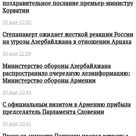
поздравительное послание премьер-министру
Хорватии
30 мая 12:00
Степанакерт ожидает жесткой реакции России
на угрозы Азербайджана в отношении Арцаха
30 мая 11:59
Министерство обороны Азербайджана
распространило очередную дезинформацию:
Министерство обороны Армении
30 мая 10:44
С официальным визитом в Армению прибыла
председатель Парламента Словении
30 мая 10:41
Премьер-министр Пашинян провел встречу с