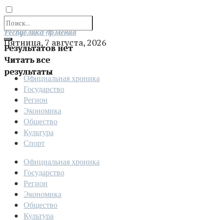
Отправить
Республика Армения
Пятница, 7 августа, 2026
Результатов нет
Читать все
результаты
Официальная хроника
Государство
Регион
Экономика
Общество
Культура
Спорт
Официальная хроника
Государство
Регион
Экономика
Общество
Культура