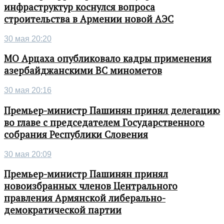
инфраструктур коснулся вопроса
строительства в Армении новой АЭС
30 мая 20:20
МО Арцаха опубликовало кадры применения
азербайджанскими ВС минометов
30 мая 20:16
Премьер-министр Пашинян принял делегацию
во главе с председателем Государственного
собрания Республики Словения
30 мая 20:09
Премьер-министр Пашинян принял
новоизбранных членов Центрального
правления Армянской либерально-
демократической партии