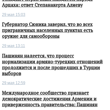
Арцаха: ответ Степанакерта Алиеву
29 мая 15:03
Губернатор Сюника заверил, что во всех
приграничных населенных пунктах есть
оружие для самообороны
29 мая 13:11
Пашинян надеется, что процесс
нормализации армяно-турецких отношений
продолжится и после прошедших в Турции
выборов
29 мая 12:59
Международное сообщество признает
демократические достижения Армении и
приверженность правительства: Пашинян