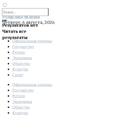
Отправить
Республика Армения
Четверг, 6 августа, 2026
Результатов нет
Читать все
результаты
Официальная хроника
Государство
Регион
Экономика
Общество
Культура
Спорт
Официальная хроника
Государство
Регион
Экономика
Общество
Культура