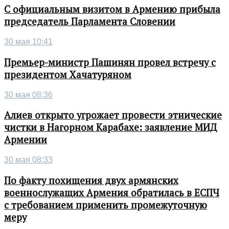
С официальным визитом в Армению прибыла
председатель Парламента Словении
30 мая 10:41
Премьер-министр Пашинян провел встречу с
президентом Хачатуряном
30 мая 08:36
Алиев открыто угрожает провести этнические
чистки в Нагорном Карабахе: заявление МИД
Армении
30 мая 08:33
По факту похищения двух армянских
военнослужащих Армения обратилась в ЕСПЧ
с требованием применить промежуточную
меру