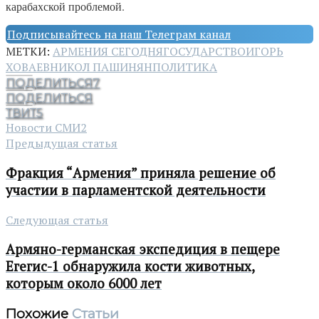
карабахской проблемой.
Подписывайтесь на наш Телеграм канал
МЕТКИ:
АРМЕНИЯ СЕГОДНЯ
ГОСУДАРСТВО
ИГОРЬ
ХОВАЕВ
НИКОЛ ПАШИНЯН
ПОЛИТИКА
ПОДЕЛИТЬСЯ
7
ПОДЕЛИТЬСЯ
ТВИТ
5
Новости СМИ2
Предыдущая статья
Фракция “Армения” приняла решение об
участии в парламентской деятельности
Следующая статья
Армяно-германская экспедиция в пещере
Егегис-1 обнаружила кости животных,
которым около 6000 лет
Похожие
Статьи