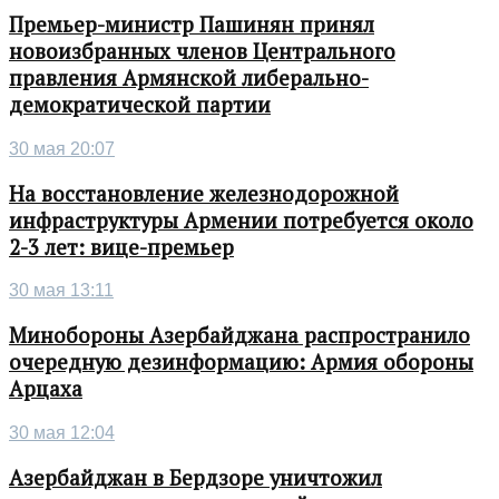
Премьер-министр Пашинян принял
новоизбранных членов Центрального
правления Армянской либерально-
демократической партии
30 мая 20:07
На восстановление железнодорожной
инфраструктуры Армении потребуется около
2-3 лет: вице-премьер
30 мая 13:11
Минобороны Азербайджана распространило
очередную дезинформацию: Армия обороны
Арцаха
30 мая 12:04
Азербайджан в Бердзоре уничтожил