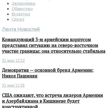
Экономика
Общество
Культура
Спорт
Лента Новостей
Командующий 3-м армейским корпусом
представил ситуацию на северо-восточном
участке границы: она относительно стабильна
31 мая 12:22
Демократия — основной бренд Армении:
Никол Пашинян
31 мая 11:26
США ожидают, что встреча лидеров Армении
и Азербайджана в Кишиневе будет
конструктивной