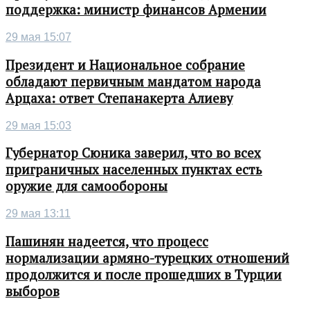
поддержка: министр финансов Армении
29 мая 15:07
Президент и Национальное собрание
обладают первичным мандатом народа
Арцаха: ответ Степанакерта Алиеву
29 мая 15:03
Губернатор Сюника заверил, что во всех
приграничных населенных пунктах есть
оружие для самообороны
29 мая 13:11
Пашинян надеется, что процесс
нормализации армяно-турецких отношений
продолжится и после прошедших в Турции
выборов