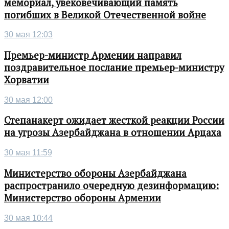
мемориал, увековечивающий память
погибших в Великой Отечественной войне
30 мая 12:03
Премьер-министр Армении направил
поздравительное послание премьер-министру
Хорватии
30 мая 12:00
Степанакерт ожидает жесткой реакции России
на угрозы Азербайджана в отношении Арцаха
30 мая 11:59
Министерство обороны Азербайджана
распространило очередную дезинформацию:
Министерство обороны Армении
30 мая 10:44