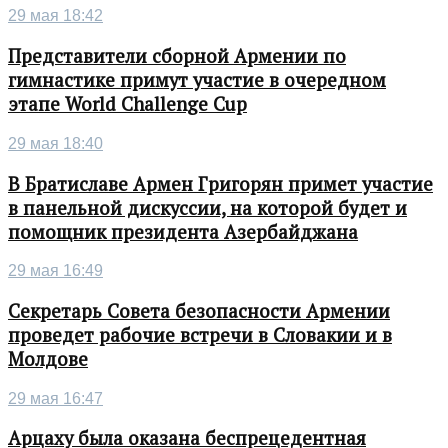
29 мая 18:42
Представители сборной Армении по
гимнастике примут участие в очередном
этапе World Challenge Cup
29 мая 18:40
В Братиславе Армен Григорян примет участие
в панельной дискуссии, на которой будет и
помощник президента Азербайджана
29 мая 16:49
Секретарь Совета безопасности Армении
проведет рабочие встречи в Словакии и в
Молдове
29 мая 16:47
Арцаху была оказана беспрецедентная