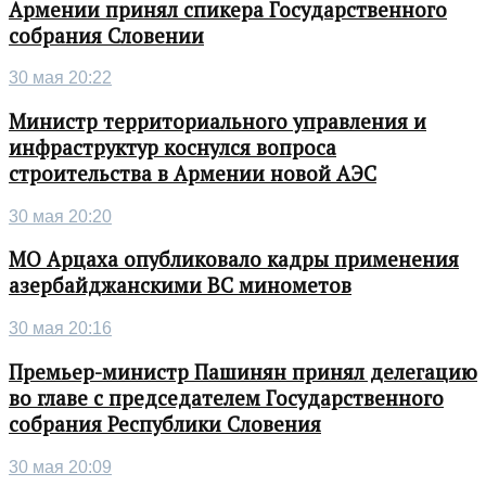
Армении принял спикера Государственного
собрания Словении
30 мая 20:22
Министр территориального управления и
инфраструктур коснулся вопроса
строительства в Армении новой АЭС
30 мая 20:20
МО Арцаха опубликовало кадры применения
азербайджанскими ВС минометов
30 мая 20:16
Премьер-министр Пашинян принял делегацию
во главе с председателем Государственного
собрания Республики Словения
30 мая 20:09