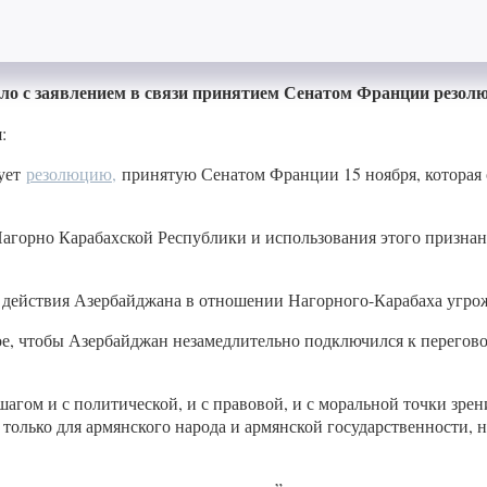
ло с заявлением в связи принятием Сенатом Франции резол
:
вует
резолюцию,
принятую Сенатом Франции 15 ноября, которая
агорно Карабахской Республики и использования этого признани
 действия Азербайджана в отношении Нагорного-Карабаха угрож
ое, чтобы Азербайджан незамедлительно подключился к перего
гом и с политической, и с правовой, и с моральной точки зрен
 только для армянского народа и армянской государственности, 