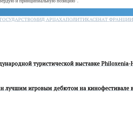
твердую и принципиальную позицию”.
ГОСУДАРСТВО
МИД АРЦАХА
ПОЛИТИКА
СЕНАТ ФРАНЦИИ
ународной туристической выставке Philoxenia-H
ан лучшим игровым дебютом на кинофестивале в