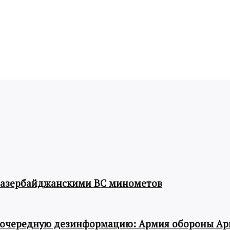
 азербайджанскими ВС минометов
 очередную дезинформацию: Армия обороны Ар