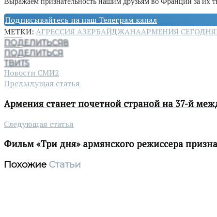
Выражаем признательность нашим друзьям во Франции за их 
Подписывайтесь на наш Телеграм канал
МЕТКИ:
АГРЕССИЯ АЗЕРБАЙДЖАНА
АРМЕНИЯ СЕГОДНЯ
ПОДЕЛИТЬСЯ
8
ПОДЕЛИТЬСЯ
ТВИТ
5
Новости СМИ2
Предыдущая статья
Армения станет почетной страной на 37-й межд
Следующая статья
Фильм «Три дня» армянского режиссера призн
Похожие
Статьи