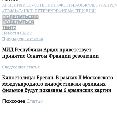
АРМЕНИЯ
ИСКУССТВО
КИНОФЕСТИВАЛЬ
КУЛЬТУРА
ПРЕ
«ТЭФИ»
САНКТ-ПЕТЕРБУРГ
ФИЛЬМ "ТРИ ДНЯ"
ПОДЕЛИТЬСЯ
10
ПОДЕЛИТЬСЯ
ТВИТ
7
Новости СМИ2
Предыдущая статья
МИД Республики Арцах приветствует
принятие Сенатом Франции резолюции
Следующая статья
Киностолица: Ереван. В рамках II Московского
международного кинофестиваля архивных
фильмов будут показаны 6 армянских картин
Похожие
Статьи