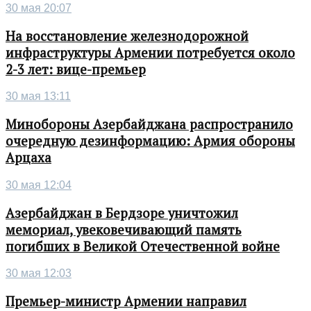
30 мая 20:07
На восстановление железнодорожной
инфраструктуры Армении потребуется около
2-3 лет: вице-премьер
30 мая 13:11
Минобороны Азербайджана распространило
очередную дезинформацию: Армия обороны
Арцаха
30 мая 12:04
Азербайджан в Бердзоре уничтожил
мемориал, увековечивающий память
погибших в Великой Отечественной войне
30 мая 12:03
Премьер-министр Армении направил