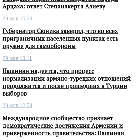
Арцаха: ответ Степанакерта Алиеву
29 мая 15:03
Губернатор Сюника заверил, что во всех
приграничных населенных пунктах есть
оружие для самообороны
29 мая 13:11
Пашинян надеется, что процесс
нормализации армяно-турецких отношений
продолжится и после прошедших в Турции
выборов
29 мая 12:59
Международное сообщество признает
демократические достижения Армении и
приверженность правительства: Пашинян