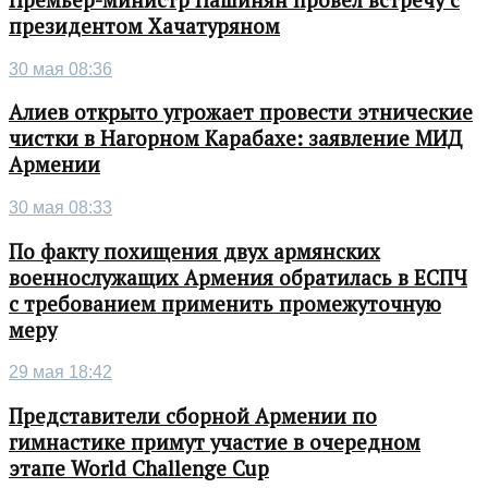
президентом Хачатуряном
30 мая 08:36
Алиев открыто угрожает провести этнические
чистки в Нагорном Карабахе: заявление МИД
Армении
30 мая 08:33
По факту похищения двух армянских
военнослужащих Армения обратилась в ЕСПЧ
с требованием применить промежуточную
меру
29 мая 18:42
Представители сборной Армении по
гимнастике примут участие в очередном
этапе World Challenge Cup