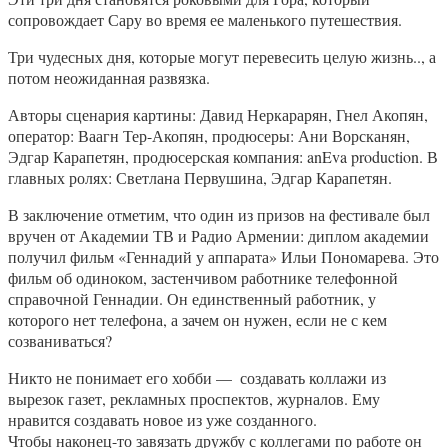
сопровождает Сару во время ее маленького путешествия.
Три чудесных дня, которые могут перевесить целую жизнь.., а
потом неожиданная развязка.
Авторы сценария картины: Давид Неркарарян, Гнел Акопян,
оператор: Ваагн Тер-Акопян, продюсеры: Ани Ворсканян,
Эдгар Карапетян, продюсерская компания: anEva production. В
главных ролях: Светлана Первушина, Эдгар Карапетян.
В заключение отметим, что один из призов на фестивале был
вручен от Академии ТВ и Радио Армении: диплом академии
получил фильм «Геннадий у аппарата» Ильи Пономарева. Это
фильм об одиноком, за­стенчивом работнике телефонной
справочной Геннадии. Он единственный работ­ник, у
которого нет телефона, а зачем он нужен, если не с кем
созванивать­ся?
Никто не понимает его хобби — ­ создавать коллажи из
вырезок газет, рекламных проспек­тов, журналов. Ему
нравится создавать новое из уже созданного.
Чтобы наконец-то завязать дружбу с коллегами по работе он