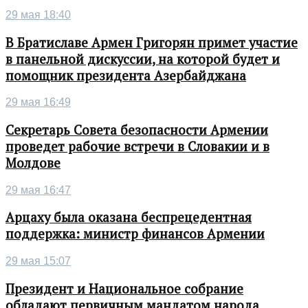
29 мая 18:40
В Братиславе Армен Григорян примет участие
в панельной дискуссии, на которой будет и
помощник президента Азербайджана
29 мая 16:49
Секретарь Совета безопасности Армении
проведет рабочие встречи в Словакии и в
Молдове
29 мая 16:47
Арцаху была оказана беспрецедентная
поддержка: министр финансов Армении
29 мая 15:07
Президент и Национальное собрание
обладают первичным мандатом народа