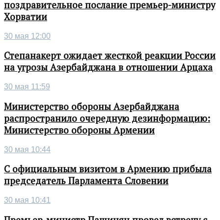
поздравительное послание премьер-министру
Хорватии
30 мая 12:00
Степанакерт ожидает жесткой реакции России
на угрозы Азербайджана в отношении Арцаха
30 мая 11:59
Министерство обороны Азербайджана
распространило очередную дезинформацию:
Министерство обороны Армении
30 мая 10:44
С официальным визитом в Армению прибыла
председатель Парламента Словении
30 мая 10:41
Премьер-министр Пашинян провел встречу с