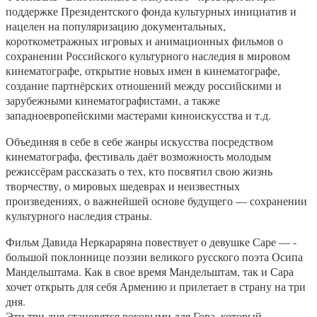
поддержке Президентского фонда культурных инициатив и
нацелен на популяризацию документальных,
короткометражных игровых и анимационных фильмов о
сохранении Российского культурного наследия в мировом
кинематографе, открытие новых имен в кинематографе,
создание партнёрских отношений между российскими и
зарубежными кинематографистами, а также
западноевропейскими мастерами киноискусства и т.д.
Объединяя в себе в себе жанры искусства посредством
кинематографа, фестиваль даёт возможность молодым
режиссёрам рассказать о тех, кто посвятил свою жизнь
творчеству, о мировых шедеврах и неизвестных
произведениях, о важнейшей основе будущего — сохранении
культурного наследия страны.
Фильм Давида Неркараряна повествует о девушке Саре — ­
большой поклоннице поэзии великого русского поэта Осипа
Ман­дельштама. Как в свое время Ман­дельштам, так и Сара
хочет открыть для себя Армению и прилетает в страну на три
дня.
Эти три дня становятся роковыми для Гора, который