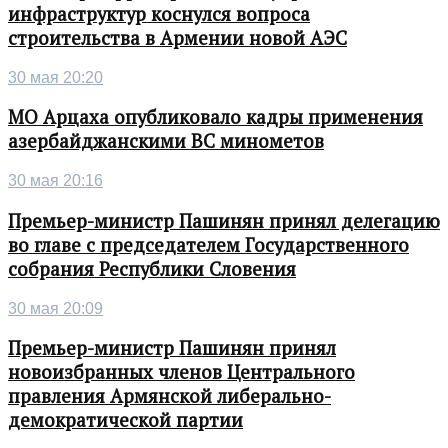
инфраструктур коснулся вопроса
строительства в Армении новой АЭС
30 мая 20:20
МО Арцаха опубликовало кадры применения
азербайджанскими ВС минометов
30 мая 20:16
Премьер-министр Пашинян принял делегацию
во главе с председателем Государственного
собрания Республики Словения
30 мая 20:09
Премьер-министр Пашинян принял
новоизбранных членов Центрального
правления Армянской либерально-
демократической партии