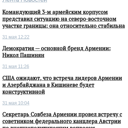
Командующий 3-м армейским корпусом
представил ситуацию на северо-восточном
участке границы: она относительно стабильна
31 мая 12:22
Демократия — основной бренд Армении:
Никол Пашинян
31 мая 11:26
США ожидают, что встреча лидеров Армении
и Азербайджана в Кишиневе будет
конструктивной
31 мая 10:04
Секретарь Совбеза Армении провел встречу с
советником федерального канцлера Австрии