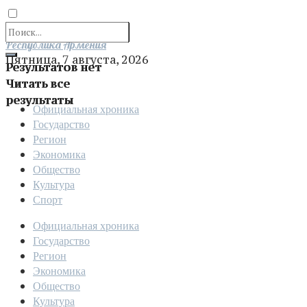
Отправить
Республика Армения
Пятница, 7 августа, 2026
Результатов нет
Читать все
результаты
Официальная хроника
Государство
Регион
Экономика
Общество
Культура
Спорт
Официальная хроника
Государство
Регион
Экономика
Общество
Культура