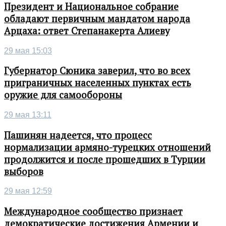
Президент и Национальное собрание
обладают первичным мандатом народа
Арцаха: ответ Степанакерта Алиеву
29 мая 15:03
Губернатор Сюника заверил, что во всех
приграничных населенных пунктах есть
оружие для самообороны
29 мая 13:11
Пашинян надеется, что процесс
нормализации армяно-турецких отношений
продолжится и после прошедших в Турции
выборов
29 мая 12:59
Международное сообщество признает
демократические достижения Армении и