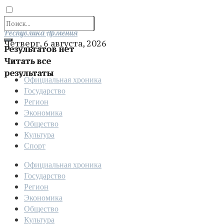
Отправить
Республика Армения
Четверг, 6 августа, 2026
Результатов нет
Читать все
результаты
Официальная хроника
Государство
Регион
Экономика
Общество
Культура
Спорт
Официальная хроника
Государство
Регион
Экономика
Общество
Культура