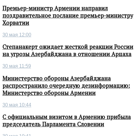
Премьер-министр Армении направил
поздравительное послание премьер-министру
Хорватии
30 мая 12:00
Степанакерт ожидает жесткой реакции России
на угрозы Азербайджана в отношении Арцаха
30 мая 11:59
Министерство обороны Азербайджана
распространило очередную дезинформацию:
Министерство обороны Армении
30 мая 10:44
С официальным визитом в Армению прибыла
председатель Парламента Словении