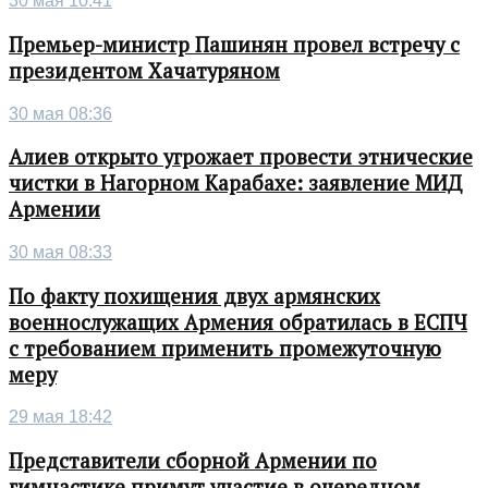
30 мая 10:41
Премьер-министр Пашинян провел встречу с
президентом Хачатуряном
30 мая 08:36
Алиев открыто угрожает провести этнические
чистки в Нагорном Карабахе: заявление МИД
Армении
30 мая 08:33
По факту похищения двух армянских
военнослужащих Армения обратилась в ЕСПЧ
с требованием применить промежуточную
меру
29 мая 18:42
Представители сборной Армении по
гимнастике примут участие в очередном