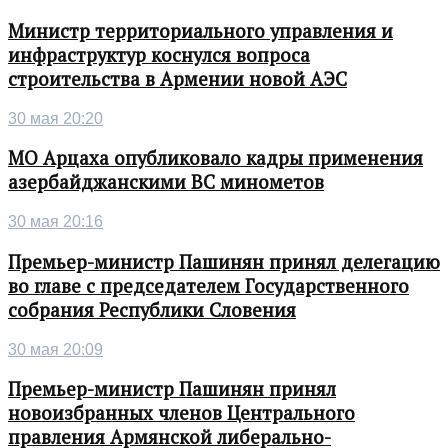
Министр территориального управления и
инфраструктур коснулся вопроса
строительства в Армении новой АЭС
30 мая 20:20
МО Арцаха опубликовало кадры применения
азербайджанскими ВС минометов
30 мая 20:16
Премьер-министр Пашинян принял делегацию
во главе с председателем Государственного
собрания Республики Словения
30 мая 20:09
Премьер-министр Пашинян принял
новоизбранных членов Центрального
правления Армянской либерально-