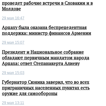
проведет рабочие встречи в Словакии и в
Молдове
29 мая 16:47
Арцаху была оказана беспрецедентная
поддержка: министр финансов Армении
29 мая 15:07
Президент и Национальное собрание
обладают первичным мандатом народа
Арцаха: ответ Степанакерта Алиеву
29 мая 15:03
Губернатор Сюника заверил, что во всех
приграничных населенных пунктах есть
оружие для самообороны
29 мая 13:11