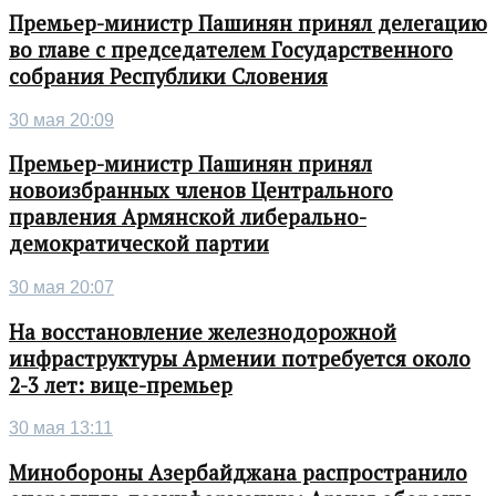
Премьер-министр Пашинян принял делегацию
во главе с председателем Государственного
собрания Республики Словения
30 мая 20:09
Премьер-министр Пашинян принял
новоизбранных членов Центрального
правления Армянской либерально-
демократической партии
30 мая 20:07
На восстановление железнодорожной
инфраструктуры Армении потребуется около
2-3 лет: вице-премьер
30 мая 13:11
Минобороны Азербайджана распространило