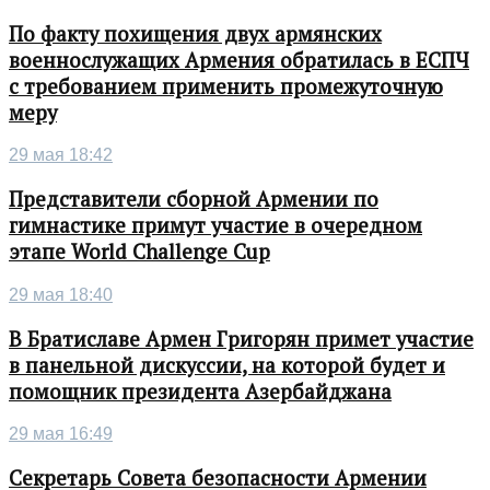
По факту похищения двух армянских
военнослужащих Армения обратилась в ЕСПЧ
с требованием применить промежуточную
меру
29 мая 18:42
Представители сборной Армении по
гимнастике примут участие в очередном
этапе World Challenge Cup
29 мая 18:40
В Братиславе Армен Григорян примет участие
в панельной дискуссии, на которой будет и
помощник президента Азербайджана
29 мая 16:49
Секретарь Совета безопасности Армении