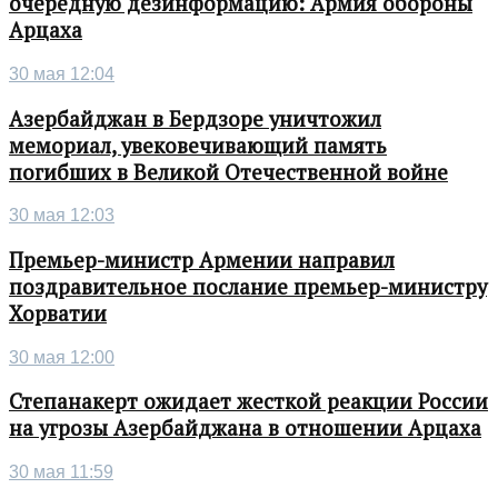
очередную дезинформацию: Армия обороны
Арцаха
30 мая 12:04
Азербайджан в Бердзоре уничтожил
мемориал, увековечивающий память
погибших в Великой Отечественной войне
30 мая 12:03
Премьер-министр Армении направил
поздравительное послание премьер-министру
Хорватии
30 мая 12:00
Степанакерт ожидает жесткой реакции России
на угрозы Азербайджана в отношении Арцаха
30 мая 11:59