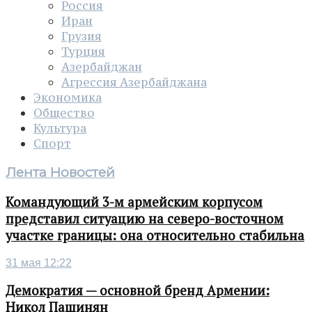
Россия
Иран
Грузия
Турция
Азербайджан
Агрессия Азербайджана
Экономика
Общество
Культура
Спорт
Лента Новостей
Командующий 3-м армейским корпусом
представил ситуацию на северо-восточном
участке границы: она относительно стабильна
31 мая 12:22
Демократия — основной бренд Армении:
Никол Пашинян