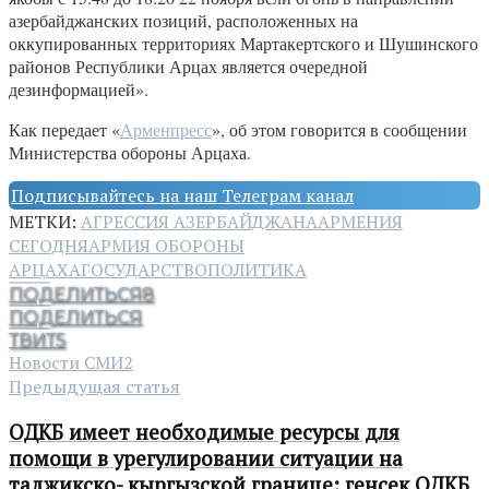
азербайджанских позиций, расположенных на
оккупированных территориях Мартакертского и Шушинского
районов Республики Арцах является очередной
дезинформацией».
Как передает «
Арменпресс
», об этом говорится в сообщении
Министерства обороны Арцаха.
Подписывайтесь на наш Телеграм канал
МЕТКИ:
АГРЕССИЯ АЗЕРБАЙДЖАНА
АРМЕНИЯ
СЕГОДНЯ
АРМИЯ ОБОРОНЫ
АРЦАХА
ГОСУДАРСТВО
ПОЛИТИКА
ПОДЕЛИТЬСЯ
8
ПОДЕЛИТЬСЯ
ТВИТ
5
Новости СМИ2
Предыдущая статья
ОДКБ имеет необходимые ресурсы для
помощи в урегулировании ситуации на
таджикско- кыргызской границе: генсек ОДКБ