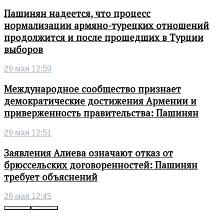
Пашинян надеется, что процесс
нормализации армяно-турецких отношений
продолжится и после прошедших в Турции
выборов
29 мая 12:59
Международное сообщество признает
демократические достижения Армении и
приверженность правительства: Пашинян
29 мая 12:51
Заявления Алиева означают отказ от
брюссельских договоренностей: Пашинян
требует объяснений
29 мая 12:45