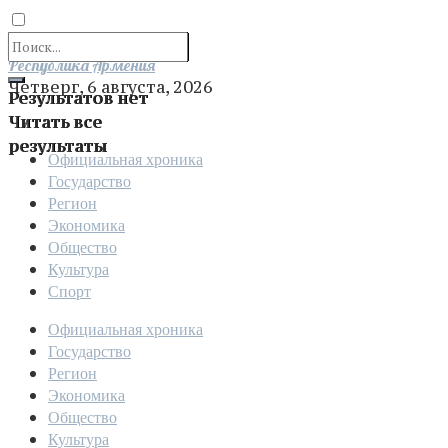
Отправить
Республика Армения
Четверг, 6 августа, 2026
Результатов нет
Читать все
результаты
Официальная хроника
Государство
Регион
Экономика
Общество
Культура
Спорт
Официальная хроника
Государство
Регион
Экономика
Общество
Культура