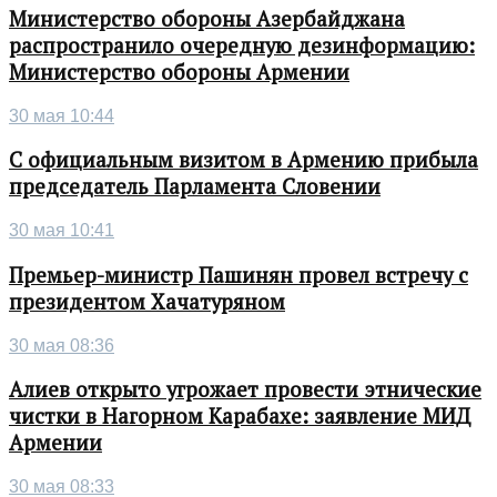
Министерство обороны Азербайджана
распространило очередную дезинформацию:
Министерство обороны Армении
30 мая 10:44
С официальным визитом в Армению прибыла
председатель Парламента Словении
30 мая 10:41
Премьер-министр Пашинян провел встречу с
президентом Хачатуряном
30 мая 08:36
Алиев открыто угрожает провести этнические
чистки в Нагорном Карабахе: заявление МИД
Армении
30 мая 08:33