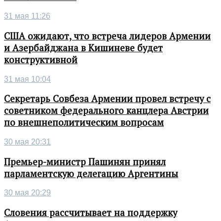
31 мая 11:26
США ожидают, что встреча лидеров Армении
и Азербайджана в Кишиневе будет
конструктивной
31 мая 10:04
Секретарь Совбеза Армении провел встречу с
советником федерального канцлера Австрии
по внешнеполитическим вопросам
30 мая 20:31
Премьер-министр Пашинян принял
парламентскую делегацию Аргентины
30 мая 20:29
Словения рассчитывает на поддержку