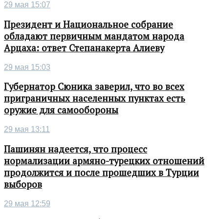
29 мая 15:07
Президент и Национальное собрание
обладают первичным мандатом народа
Арцаха: ответ Степанакерта Алиеву
29 мая 15:03
Губернатор Сюника заверил, что во всех
приграничных населенных пунктах есть
оружие для самообороны
29 мая 13:11
Пашинян надеется, что процесс
нормализации армяно-турецких отношений
продолжится и после прошедших в Турции
выборов
29 мая 12:59