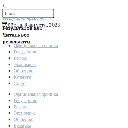
Отправить
Республика Армения
Суббота, 8 августа, 2026
Результатов нет
Читать все
результаты
Официальная хроника
Государство
Регион
Экономика
Общество
Культура
Спорт
Официальная хроника
Государство
Регион
Экономика
Общество
Культура