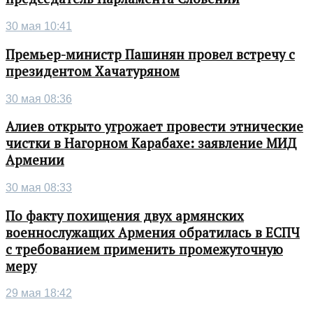
30 мая 10:41
Премьер-министр Пашинян провел встречу с
президентом Хачатуряном
30 мая 08:36
Алиев открыто угрожает провести этнические
чистки в Нагорном Карабахе: заявление МИД
Армении
30 мая 08:33
По факту похищения двух армянских
военнослужащих Армения обратилась в ЕСПЧ
с требованием применить промежуточную
меру
29 мая 18:42