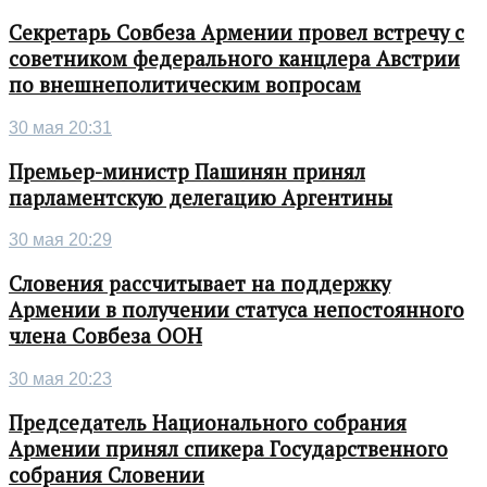
Секретарь Совбеза Армении провел встречу с
советником федерального канцлера Австрии
по внешнеполитическим вопросам
30 мая 20:31
Премьер-министр Пашинян принял
парламентскую делегацию Аргентины
30 мая 20:29
Словения рассчитывает на поддержку
Армении в получении статуса непостоянного
члена Совбеза ООН
30 мая 20:23
Председатель Национального собрания
Армении принял спикера Государственного
собрания Словении