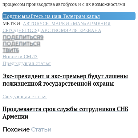
процессом производства автобусов и с их возможностями.
Подписывайтесь на наш Телеграм канал
МЕТКИ:
АВТОБУСЫ МАРКИ «MAN»
АРМЕНИЯ
СЕГОДНЯ
ГОСУДАРСТВО
МЭРИЯ ЕРЕВАНА
ПОДЕЛИТЬСЯ
9
ПОДЕЛИТЬСЯ
ТВИТ
6
Новости СМИ2
Предыдущая статья
Экс-президент и экс-премьер будут лишены
пожизненной государственной охраны
Следующая статья
Продлевается срок службы сотрудников СНБ
Армении
Похожие
Статьи