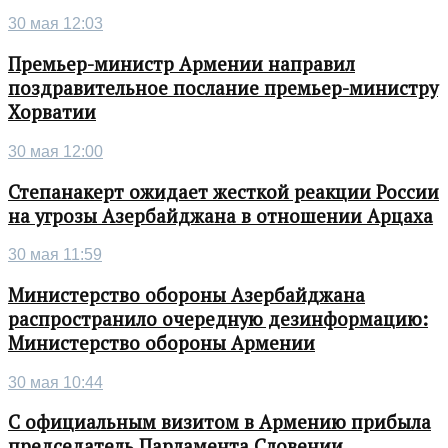
30 мая 12:03
Премьер-министр Армении направил
поздравительное послание премьер-министру
Хорватии
30 мая 12:00
Степанакерт ожидает жесткой реакции России
на угрозы Азербайджана в отношении Арцаха
30 мая 11:59
Министерство обороны Азербайджана
распространило очередную дезинформацию:
Министерство обороны Армении
30 мая 10:44
С официальным визитом в Армению прибыла
председатель Парламента Словении