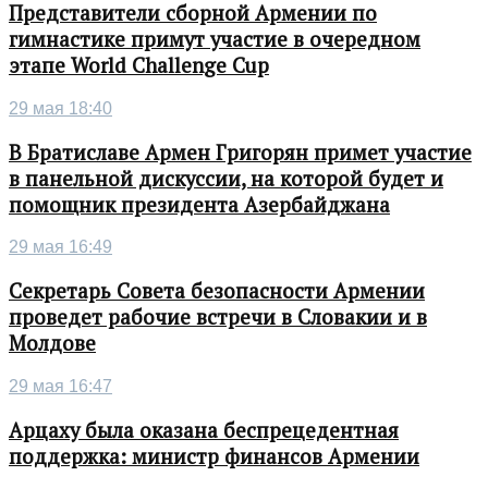
Представители сборной Армении по
гимнастике примут участие в очередном
этапе World Challenge Cup
29 мая 18:40
В Братиславе Армен Григорян примет участие
в панельной дискуссии, на которой будет и
помощник президента Азербайджана
29 мая 16:49
Секретарь Совета безопасности Армении
проведет рабочие встречи в Словакии и в
Молдове
29 мая 16:47
Арцаху была оказана беспрецедентная
поддержка: министр финансов Армении