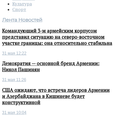
Культура
Спорт
Лента Новостей
Командующий 3-м армейским корпусом
представил ситуацию на северо-восточном
участке границы: она относительно стабильна
31 мая 12:22
Демократия — основной бренд Армении:
Никол Пашинян
31 мая 11:26
США ожидают, что встреча лидеров Армении
и Азербайджана в Кишиневе будет
конструктивной
31 мая 10:04