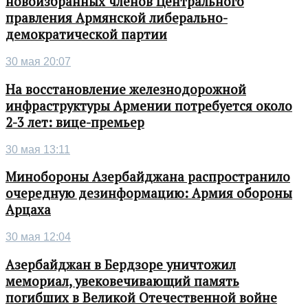
новоизбранных членов Центрального
правления Армянской либерально-
демократической партии
30 мая 20:07
На восстановление железнодорожной
инфраструктуры Армении потребуется около
2-3 лет: вице-премьер
30 мая 13:11
Минобороны Азербайджана распространило
очередную дезинформацию: Армия обороны
Арцаха
30 мая 12:04
Азербайджан в Бердзоре уничтожил
мемориал, увековечивающий память
погибших в Великой Отечественной войне