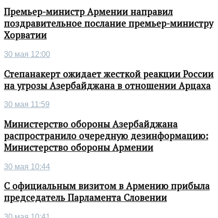
Премьер-министр Армении направил
поздравительное послание премьер-министру
Хорватии
30 мая 12:00
Степанакерт ожидает жесткой реакции России
на угрозы Азербайджана в отношении Арцаха
30 мая 11:59
Министерство обороны Азербайджана
распространило очередную дезинформацию:
Министерство обороны Армении
30 мая 10:44
С официальным визитом в Армению прибыла
председатель Парламента Словении
30 мая 10:41