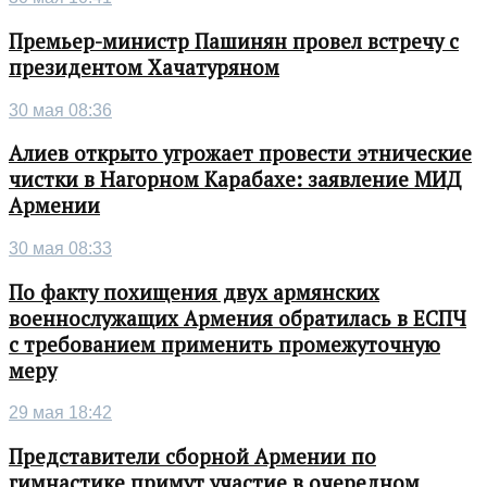
Премьер-министр Пашинян провел встречу с
президентом Хачатуряном
30 мая 08:36
Алиев открыто угрожает провести этнические
чистки в Нагорном Карабахе: заявление МИД
Армении
30 мая 08:33
По факту похищения двух армянских
военнослужащих Армения обратилась в ЕСПЧ
с требованием применить промежуточную
меру
29 мая 18:42
Представители сборной Армении по
гимнастике примут участие в очередном