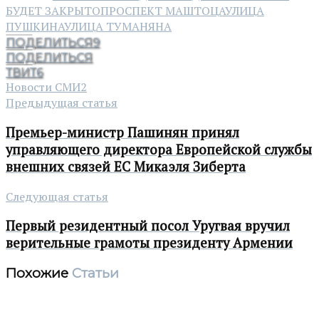
БУДЕТ ЗАКРЫТО
ПРОСПЕКТ МАШТОЦА
УЛИЦА
ПУШКИНА
УЛИЦА ТУМАНЯНА
ПОДЕЛИТЬСЯ
9
ПОДЕЛИТЬСЯ
ТВИТ
6
Новости СМИ2
Предыдущая статья
Премьер-министр Пашинян принял
управляющего директора Европейской службы
внешних связей ЕС Микаэля Зиберта
Следующая статья
Первый резидентный посол Уругвая вручил
верительные грамоты президенту Армении
Похожие
Статьи