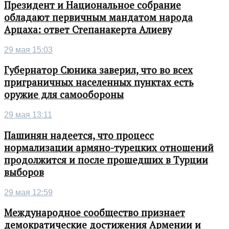
Президент и Национальное собрание
обладают первичным мандатом народа
Арцаха: ответ Степанакерта Алиеву
29 мая 15:03
Губернатор Сюника заверил, что во всех
приграничных населенных пунктах есть
оружие для самообороны
29 мая 13:11
Пашинян надеется, что процесс
нормализации армяно-турецких отношений
продолжится и после прошедших в Турции
выборов
29 мая 12:59
Международное сообщество признает
демократические достижения Армении и