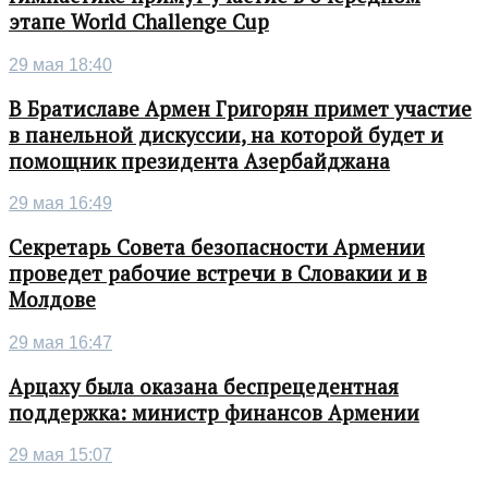
этапе World Challenge Cup
29 мая 18:40
В Братиславе Армен Григорян примет участие
в панельной дискуссии, на которой будет и
помощник президента Азербайджана
29 мая 16:49
Секретарь Совета безопасности Армении
проведет рабочие встречи в Словакии и в
Молдове
29 мая 16:47
Арцаху была оказана беспрецедентная
поддержка: министр финансов Армении
29 мая 15:07