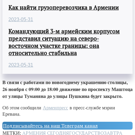
Как найти грузоперевозчика в Армении
2023-05-31
Командующий 3-м армейским корпусом
представил ситуацию на северо-
восточном участке границы: она
относительно стабильна
2023-05-31
В связи с работами по новогоднему украшению столицы,
26 ноября с 09:00 до 18:00 движение по проспекту Маштоца
от улицы Туманяна до улицы Пушкина будет закрыто.
Об этом сообщили
Арменпресс
в пресс-службе мэрии
Еревана.
Подписывайтесь на наш Телеграм канал
МЕТКИ:
АРМЕНИЯ СЕГОДНЯ
ГОСУДАРСТВО
ЗАВТРА