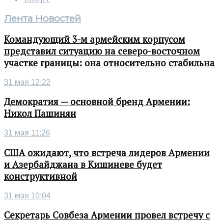
Лента Новостей
Командующий 3-м армейским корпусом
представил ситуацию на северо-восточном
участке границы: она относительно стабильна
31 мая 12:22
Демократия — основной бренд Армении:
Никол Пашинян
31 мая 11:26
США ожидают, что встреча лидеров Армении
и Азербайджана в Кишиневе будет
конструктивной
31 мая 10:04
Секретарь Совбеза Армении провел встречу с