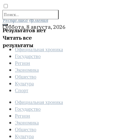
Отправить
Республика Армения
Суббота, 8 августа, 2026
Результатов нет
Читать все
результаты
Официальная хроника
Государство
Регион
Экономика
Общество
Культура
Спорт
Официальная хроника
Государство
Регион
Экономика
Общество
Культура