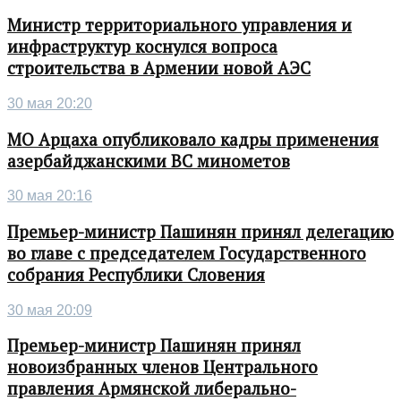
Министр территориального управления и
инфраструктур коснулся вопроса
строительства в Армении новой АЭС
30 мая 20:20
МО Арцаха опубликовало кадры применения
азербайджанскими ВС минометов
30 мая 20:16
Премьер-министр Пашинян принял делегацию
во главе с председателем Государственного
собрания Республики Словения
30 мая 20:09
Премьер-министр Пашинян принял
новоизбранных членов Центрального
правления Армянской либерально-