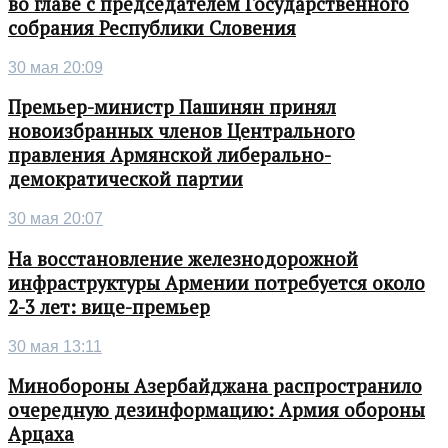
во главе с председателем Государственного
собрания Республики Словения
30 мая 20:09
Премьер-министр Пашинян принял
новоизбранных членов Центрального
правления Армянской либерально-
демократической партии
30 мая 20:07
На восстановление железнодорожной
инфраструктуры Армении потребуется около
2-3 лет: вице-премьер
30 мая 13:11
Минобороны Азербайджана распространило
очередную дезинформацию: Армия обороны
Арцаха