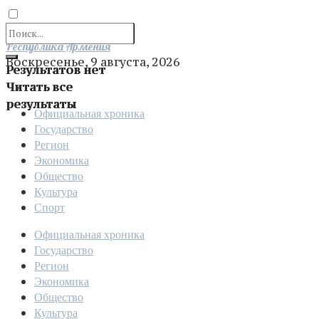
Отправить
Республика Армения
Воскресенье, 9 августа, 2026
Результатов нет
Читать все
результаты
Официальная хроника
Государство
Регион
Экономика
Общество
Культура
Спорт
Официальная хроника
Государство
Регион
Экономика
Общество
Культура