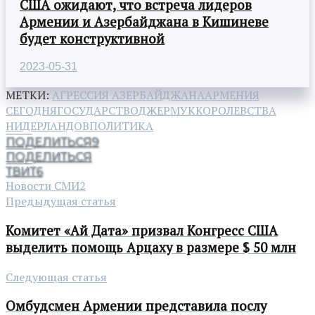
США ожидают, что встреча лидеров
Армении и Азербайджана в Кишиневе
будет конструктивной
2023-05-31
МЕТКИ:
АГРЕССИЯ АЗЕРБАЙДЖАНА
АРМЕНИЯ
СЕГОДНЯ
ГОСУДАРСТВО
ДЖЕРМУК
КОРОЛЕВСТВА
НИДЕРЛАНДОВ
ПОЛИТИКА
ПОДЕЛИТЬСЯ
9
ПОДЕЛИТЬСЯ
ТВИТ
6
Новости СМИ2
Предыдущая статья
Комитет «Ай Дата» призвал Конгресс США
выделить помощь Арцаху в размере $ 50 млн
Следующая статья
Омбудсмен Армении представила послу