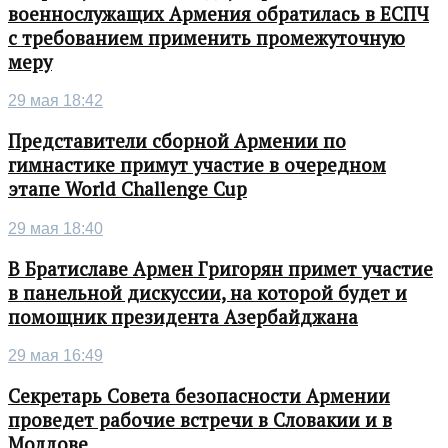
военнослужащих Армения обратилась в ЕСПЧ
с требованием применить промежуточную
меру
29 мая 18:42
Представители сборной Армении по
гимнастике примут участие в очередном
этапе World Challenge Cup
29 мая 18:40
В Братиславе Армен Григорян примет участие
в панельной дискуссии, на которой будет и
помощник президента Азербайджана
29 мая 16:49
Секретарь Совета безопасности Армении
проведет рабочие встречи в Словакии и в
Молдове