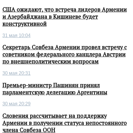
США ожидают, что встреча лидеров Армении
и Азербайджана в Кишиневе будет
конструктивной
31 мая 10:04
Секретарь Совбеза Армении провел встречу с
советником федерального канцлера Австрии
по внешнеполитическим вопросам
30 мая 20:31
Премьер-министр Пашинян принял
парламентскую делегацию Аргентины
30 мая 20:29
Словения рассчитывает на поддержку
Армении в получении статуса непостоянного
члена Совбеза ООН