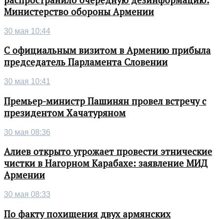
распространило очередную дезинформацию:
Министерство обороны Армении
30 мая 10:44
С официальным визитом в Армению прибыла
председатель Парламента Словении
30 мая 10:41
Премьер-министр Пашинян провел встречу с
президентом Хачатуряном
30 мая 08:36
Алиев открыто угрожает провести этнические
чистки в Нагорном Карабахе: заявление МИД
Армении
30 мая 08:33
По факту похищения двух армянских