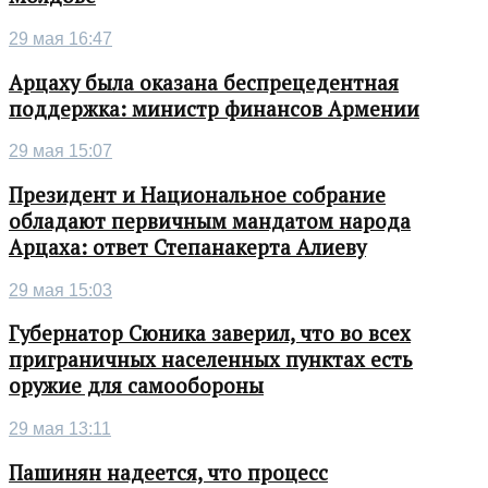
29 мая 16:47
Арцаху была оказана беспрецедентная
поддержка: министр финансов Армении
29 мая 15:07
Президент и Национальное собрание
обладают первичным мандатом народа
Арцаха: ответ Степанакерта Алиеву
29 мая 15:03
Губернатор Сюника заверил, что во всех
приграничных населенных пунктах есть
оружие для самообороны
29 мая 13:11
Пашинян надеется, что процесс