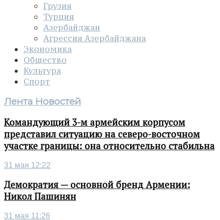
Грузия
Турция
Азербайджан
Агрессия Азербайджана
Экономика
Общество
Культура
Спорт
Лента Новостей
Командующий 3-м армейским корпусом
представил ситуацию на северо-восточном
участке границы: она относительно стабильна
31 мая 12:22
Демократия — основной бренд Армении:
Никол Пашинян
31 мая 11:26