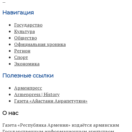
Навигация
Государство
Культура
Общество
Официальная хроника
Регион
Спорт
Экономика
Полезные ссылки
Арменпресс
Armenpress | History
Газета «Айастани Анрапетутюн»
О нас
Газета «Республика Армения» издаётся армянским
Государственным информационным агентством