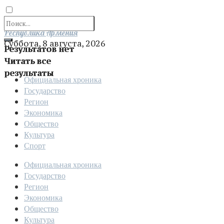
Отправить
Республика Армения
Суббота, 8 августа, 2026
Результатов нет
Читать все
результаты
Официальная хроника
Государство
Регион
Экономика
Общество
Культура
Спорт
Официальная хроника
Государство
Регион
Экономика
Общество
Культура