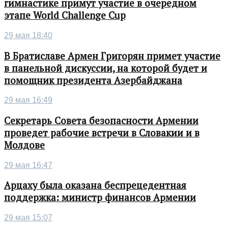
гимнастике примут участие в очередном
этапе World Challenge Cup
29 мая 18:40
В Братиславе Армен Григорян примет участие
в панельной дискуссии, на которой будет и
помощник президента Азербайджана
29 мая 16:49
Секретарь Совета безопасности Армении
проведет рабочие встречи в Словакии и в
Молдове
29 мая 16:47
Арцаху была оказана беспрецедентная
поддержка: министр финансов Армении
29 мая 15:07