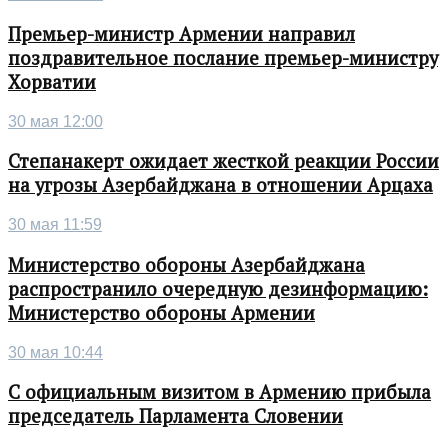
Премьер-министр Армении направил
поздравительное послание премьер-министру
Хорватии
30 мая 12:00
Степанакерт ожидает жесткой реакции России
на угрозы Азербайджана в отношении Арцаха
30 мая 11:59
Министерство обороны Азербайджана
распространило очередную дезинформацию:
Министерство обороны Армении
30 мая 10:44
С официальным визитом в Армению прибыла
председатель Парламента Словении