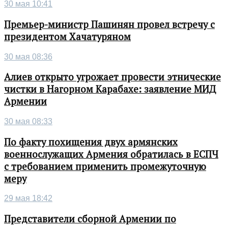
30 мая 10:41
Премьер-министр Пашинян провел встречу с
президентом Хачатуряном
30 мая 08:36
Алиев открыто угрожает провести этнические
чистки в Нагорном Карабахе: заявление МИД
Армении
30 мая 08:33
По факту похищения двух армянских
военнослужащих Армения обратилась в ЕСПЧ
с требованием применить промежуточную
меру
29 мая 18:42
Представители сборной Армении по