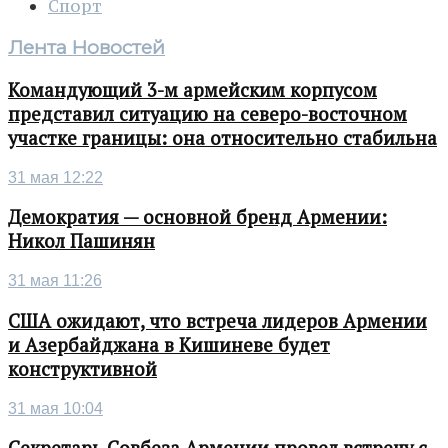
Спорт
Лента Новостей
Командующий 3-м армейским корпусом
представил ситуацию на северо-восточном
участке границы: она относительно стабильна
31 мая 12:22
Демократия — основной бренд Армении:
Никол Пашинян
31 мая 11:26
США ожидают, что встреча лидеров Армении
и Азербайджана в Кишиневе будет
конструктивной
31 мая 10:04