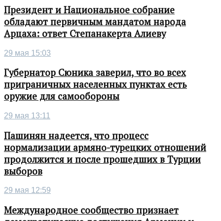
Президент и Национальное собрание
обладают первичным мандатом народа
Арцаха: ответ Степанакерта Алиеву
29 мая 15:03
Губернатор Сюника заверил, что во всех
приграничных населенных пунктах есть
оружие для самообороны
29 мая 13:11
Пашинян надеется, что процесс
нормализации армяно-турецких отношений
продолжится и после прошедших в Турции
выборов
29 мая 12:59
Международное сообщество признает