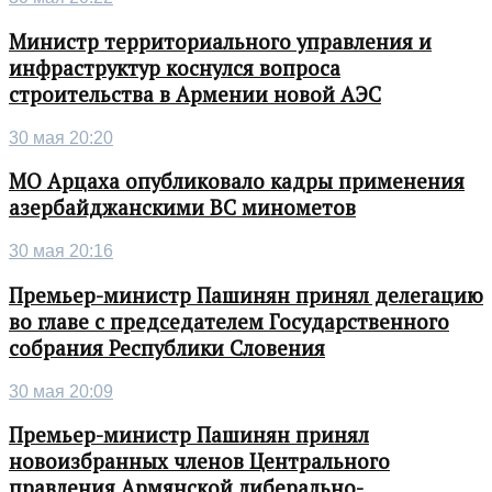
Министр территориального управления и
инфраструктур коснулся вопроса
строительства в Армении новой АЭС
30 мая 20:20
МО Арцаха опубликовало кадры применения
азербайджанскими ВС минометов
30 мая 20:16
Премьер-министр Пашинян принял делегацию
во главе с председателем Государственного
собрания Республики Словения
30 мая 20:09
Премьер-министр Пашинян принял
новоизбранных членов Центрального
правления Армянской либерально-