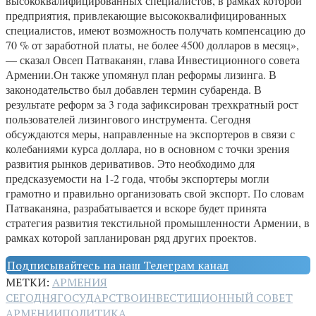
высококвалифицированных специалистов, в рамках которой
предприятия, привлекающие высококвалифицированных
специалистов, имеют возможность получать компенсацию до
70 % от заработной платы, не более 4500 долларов в месяц»,
— сказал Овсеп Патваканян, глава Инвестиционного совета
Армении.Он также упомянул план реформы лизинга. В
законодательство был добавлен термин субаренда. В
результате реформ за 3 года зафиксирован трехкратный рост
пользователей лизингового инструмента. Сегодня
обсуждаются меры, направленные на экспортеров в связи с
колебаниями курса доллара, но в основном с точки зрения
развития рынков деривативов. Это необходимо для
предсказуемости на 1-2 года, чтобы экспортеры могли
грамотно и правильно организовать свой экспорт. По словам
Патваканяна, разрабатывается и вскоре будет принята
стратегия развития текстильной промышленности Армении, в
рамках которой запланирован ряд других проектов.
Подписывайтесь на наш Телеграм канал
МЕТКИ:
АРМЕНИЯ
СЕГОДНЯ
ГОСУДАРСТВО
ИНВЕСТИЦИОННЫЙ СОВЕТ
АРМЕНИИ
ПОЛИТИКА