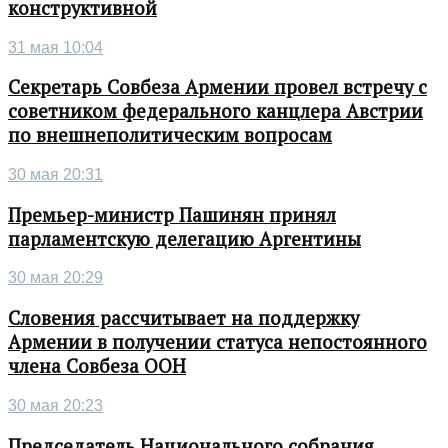
конструктивной
31 мая 10:04
Секретарь Совбеза Армении провел встречу с
советником федерального канцлера Австрии
по внешнеполитическим вопросам
30 мая 20:31
Премьер-министр Пашинян принял
парламентскую делегацию Аргентины
30 мая 20:29
Словения рассчитывает на поддержку
Армении в получении статуса непостоянного
члена Совбеза ООН
30 мая 20:23
Председатель Национального собрания