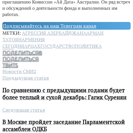
приглашению Комиссии «Ай Дата» Австралии. Он ряд встреч
и обсуждений о деятельности фонда и выполненных им
работах.
Подписывайтесь на наш Телеграм канал
МЕТКИ:
АГРЕССИЯ АЗЕРБАЙДЖАНА
АРМАН
ТАТОЯН
АРМЕНИЯ
СЕГОДНЯ
АРЦАХ
ГОСУДАРСТВО
ПОЛИТИКА
ПОДЕЛИТЬСЯ
8
ПОДЕЛИТЬСЯ
ТВИТ
5
Новости СМИ2
Предыдущая статья
По сравнению с предыдущими годами будет
более теплый и сухой декабрь: Гагик Суренян
Следующая статья
В Москве пройдет заседание Парламентской
ассамблеи ОДКБ