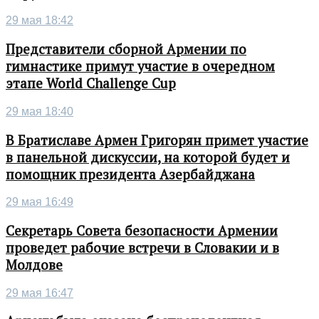
29 мая 18:42
Представители сборной Армении по
гимнастике примут участие в очередном
этапе World Challenge Cup
29 мая 18:40
В Братиславе Армен Григорян примет участие
в панельной дискуссии, на которой будет и
помощник президента Азербайджана
29 мая 16:49
Секретарь Совета безопасности Армении
проведет рабочие встречи в Словакии и в
Молдове
29 мая 16:47