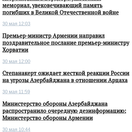
мемориал, увековечивающий память
погибших в Великой Отечественной войне
30 мая 12:03
Премьер-министр Армении направил
поздравительное послание премьер-министру
Хорватии
30 мая 12:00
Степанакерт ожидает жесткой реакции России
на угрозы Азербайджана в отношении Арцаха
30 мая 11:59
Министерство обороны Азербайджана
распространило очередную дезинформацию:
Министерство обороны Армении
30 мая 10:44