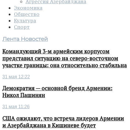
Агрессия Азербайджана
Экономика
Общество
Культура
Спорт
Лента Новостей
Командующий 3-м армейским корпусом
представил ситуацию на северо-восточном
участке границы: она относительно стабильна
31 мая 12:22
Демократия — основной бренд Армении:
Никол Пашинян
31 мая 11:26
США ожидают, что встреча лидеров Армении
и Азербайджана в Кишиневе будет