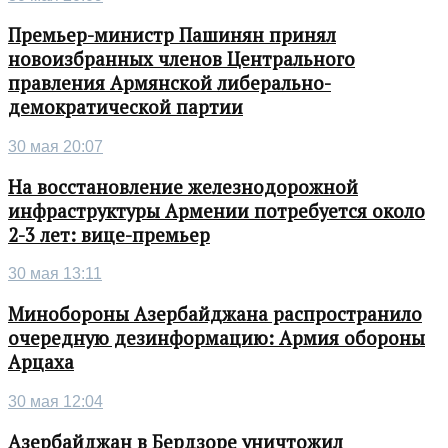
Премьер-министр Пашинян принял
новоизбранных членов Центрального
правления Армянской либерально-
демократической партии
30 мая 20:07
На восстановление железнодорожной
инфраструктуры Армении потребуется около
2-3 лет: вице-премьер
30 мая 13:11
Минобороны Азербайджана распространило
очередную дезинформацию: Армия обороны
Арцаха
30 мая 12:04
Азербайджан в Бердзоре уничтожил