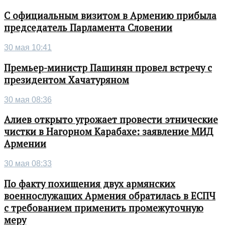
С официальным визитом в Армению прибыла
председатель Парламента Словении
30 мая 10:41
Премьер-министр Пашинян провел встречу с
президентом Хачатуряном
30 мая 08:36
Алиев открыто угрожает провести этнические
чистки в Нагорном Карабахе: заявление МИД
Армении
30 мая 08:33
По факту похищения двух армянских
военнослужащих Армения обратилась в ЕСПЧ
с требованием применить промежуточную
меру