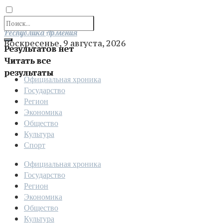
Отправить
Республика Армения
Воскресенье, 9 августа, 2026
Результатов нет
Читать все
результаты
Официальная хроника
Государство
Регион
Экономика
Общество
Культура
Спорт
Официальная хроника
Государство
Регион
Экономика
Общество
Культура