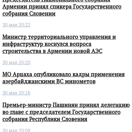
Армении принял спикера Государственного
собрания Словении
30 мая 20:22
Министр территориального управления и
инфраструктур коснулся вопроса
строительства в Армении новой АЭС
30 мая 20:20
МО Арцаха опубликовало кадры применения
азербайджанскими ВС минометов
30 мая 20:16
Премьер-министр Пашинян принял делегацию
во главе с председателем Государственного
собрания Республики Словения
30 мая 20:09