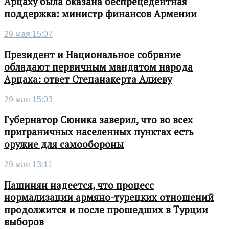
Арцаху была оказана беспрецедентная
поддержка: министр финансов Армении
29 мая 15:07
Президент и Национальное собрание
обладают первичным мандатом народа
Арцаха: ответ Степанакерта Алиеву
29 мая 15:03
Губернатор Сюника заверил, что во всех
приграничных населенных пунктах есть
оружие для самообороны
29 мая 13:11
Пашинян надеется, что процесс
нормализации армяно-турецких отношений
продолжится и после прошедших в Турции
выборов