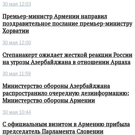
30 мая 12:03
Премьер-министр Армении направил
поздравительное послание премьер-министру
Хорватии
30 мая 12:00
Степанакерт ожидает жесткой реакции России
на угрозы Азербайджана в отношении Арцаха
30 мая 11:59
Министерство обороны Азербайджана
распространило очередную дезинформацию:
Министерство обороны Армении
30 мая 10:44
С официальным визитом в Армению прибыла
председатель Парламента Словении