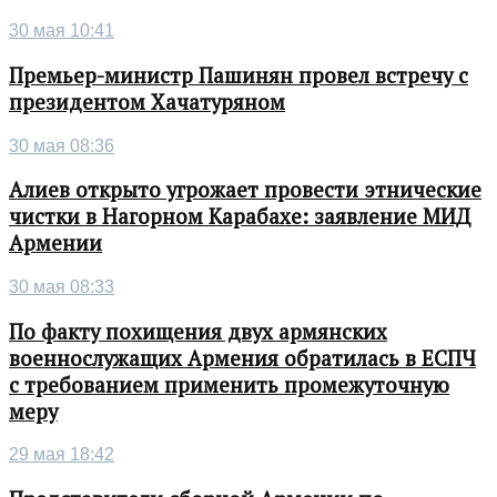
30 мая 10:41
Премьер-министр Пашинян провел встречу с
президентом Хачатуряном
30 мая 08:36
Алиев открыто угрожает провести этнические
чистки в Нагорном Карабахе: заявление МИД
Армении
30 мая 08:33
По факту похищения двух армянских
военнослужащих Армения обратилась в ЕСПЧ
с требованием применить промежуточную
меру
29 мая 18:42