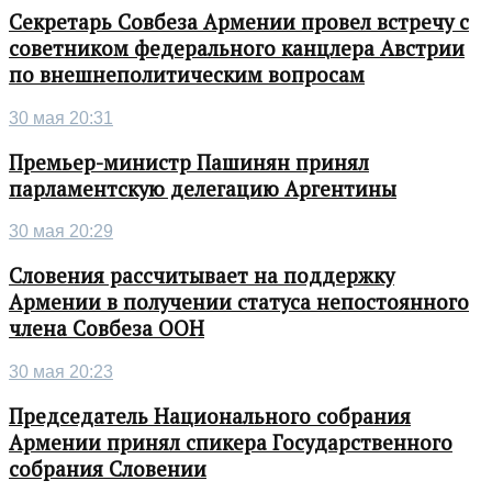
Секретарь Совбеза Армении провел встречу с
советником федерального канцлера Австрии
по внешнеполитическим вопросам
30 мая 20:31
Премьер-министр Пашинян принял
парламентскую делегацию Аргентины
30 мая 20:29
Словения рассчитывает на поддержку
Армении в получении статуса непостоянного
члена Совбеза ООН
30 мая 20:23
Председатель Национального собрания
Армении принял спикера Государственного
собрания Словении