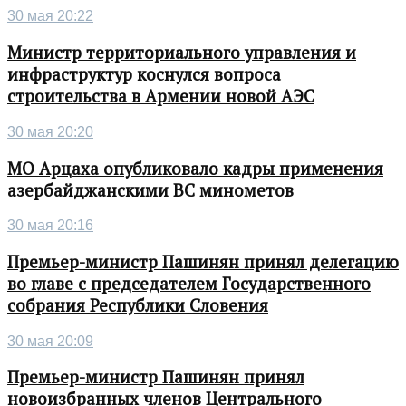
30 мая 20:22
Министр территориального управления и
инфраструктур коснулся вопроса
строительства в Армении новой АЭС
30 мая 20:20
МО Арцаха опубликовало кадры применения
азербайджанскими ВС минометов
30 мая 20:16
Премьер-министр Пашинян принял делегацию
во главе с председателем Государственного
собрания Республики Словения
30 мая 20:09
Премьер-министр Пашинян принял
новоизбранных членов Центрального