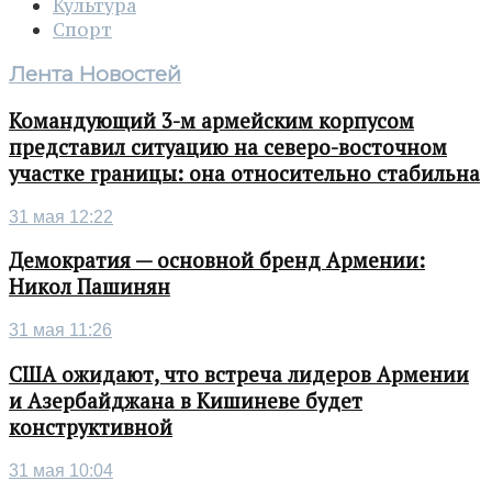
Культура
Спорт
Лента Новостей
Командующий 3-м армейским корпусом
представил ситуацию на северо-восточном
участке границы: она относительно стабильна
31 мая 12:22
Демократия — основной бренд Армении:
Никол Пашинян
31 мая 11:26
США ожидают, что встреча лидеров Армении
и Азербайджана в Кишиневе будет
конструктивной
31 мая 10:04