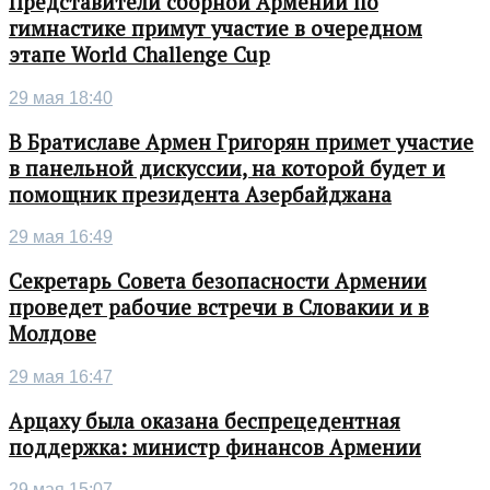
Представители сборной Армении по
гимнастике примут участие в очередном
этапе World Challenge Cup
29 мая 18:40
В Братиславе Армен Григорян примет участие
в панельной дискуссии, на которой будет и
помощник президента Азербайджана
29 мая 16:49
Секретарь Совета безопасности Армении
проведет рабочие встречи в Словакии и в
Молдове
29 мая 16:47
Арцаху была оказана беспрецедентная
поддержка: министр финансов Армении
29 мая 15:07