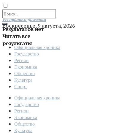
Отправить
Республика Армения
Воскресенье, 9 августа, 2026
Результатов нет
Читать все
результаты
Официальная хроника
Государство
Регион
Экономика
Общество
Культура
Спорт
Официальная хроника
Государство
Регион
Экономика
Общество
Культура