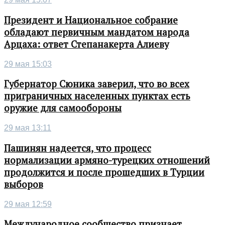
Президент и Национальное собрание
обладают первичным мандатом народа
Арцаха: ответ Степанакерта Алиеву
29 мая 15:03
Губернатор Сюника заверил, что во всех
приграничных населенных пунктах есть
оружие для самообороны
29 мая 13:11
Пашинян надеется, что процесс
нормализации армяно-турецких отношений
продолжится и после прошедших в Турции
выборов
29 мая 12:59
Международное сообщество признает