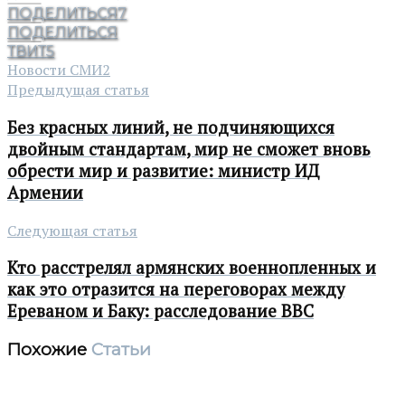
ПОДЕЛИТЬСЯ
7
ПОДЕЛИТЬСЯ
ТВИТ
5
Новости СМИ2
Предыдущая статья
Без красных линий, не подчиняющихся
двойным стандартам, мир не сможет вновь
обрести мир и развитие: министр ИД
Армении
Следующая статья
Кто расстрелял армянских военнопленных и
как это отразится на переговорах между
Ереваном и Баку: расследование BBC
Похожие
Статьи