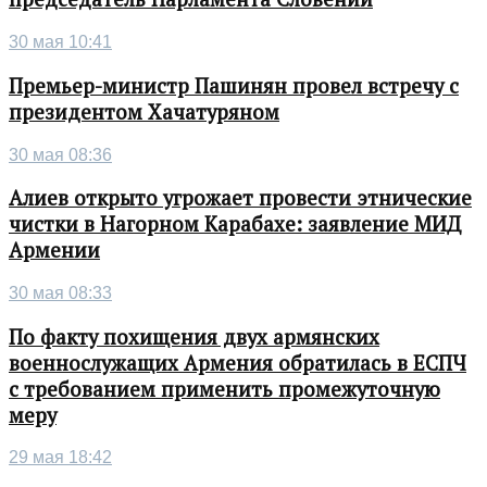
30 мая 10:41
Премьер-министр Пашинян провел встречу с
президентом Хачатуряном
30 мая 08:36
Алиев открыто угрожает провести этнические
чистки в Нагорном Карабахе: заявление МИД
Армении
30 мая 08:33
По факту похищения двух армянских
военнослужащих Армения обратилась в ЕСПЧ
с требованием применить промежуточную
меру
29 мая 18:42