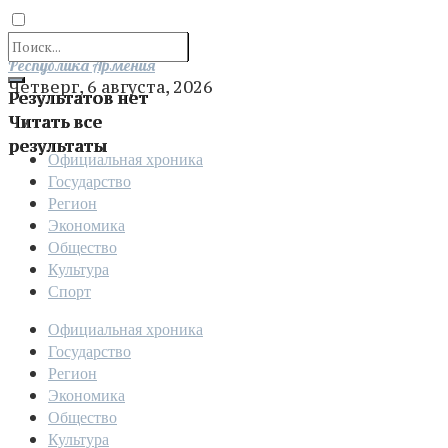
Отправить
Республика Армения
Четверг, 6 августа, 2026
Результатов нет
Читать все
результаты
Официальная хроника
Государство
Регион
Экономика
Общество
Культура
Спорт
Официальная хроника
Государство
Регион
Экономика
Общество
Культура