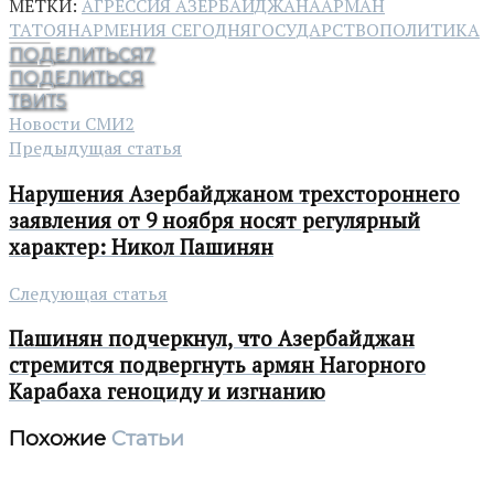
МЕТКИ:
АГРЕССИЯ АЗЕРБАЙДЖАНА
АРМАН
ТАТОЯН
АРМЕНИЯ СЕГОДНЯ
ГОСУДАРСТВО
ПОЛИТИКА
ПОДЕЛИТЬСЯ
7
ПОДЕЛИТЬСЯ
ТВИТ
5
Новости СМИ2
Предыдущая статья
Нарушения Азербайджаном трехстороннего
заявления от 9 ноября носят регулярный
характер: Никол Пашинян
Следующая статья
Пашинян подчеркнул, что Азербайджан
стремится подвергнуть армян Нагорного
Карабаха геноциду и изгнанию
Похожие
Статьи