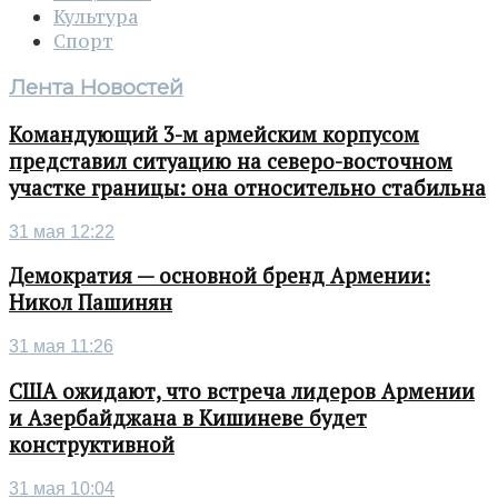
Культура
Спорт
Лента Новостей
Командующий 3-м армейским корпусом
представил ситуацию на северо-восточном
участке границы: она относительно стабильна
31 мая 12:22
Демократия — основной бренд Армении:
Никол Пашинян
31 мая 11:26
США ожидают, что встреча лидеров Армении
и Азербайджана в Кишиневе будет
конструктивной
31 мая 10:04