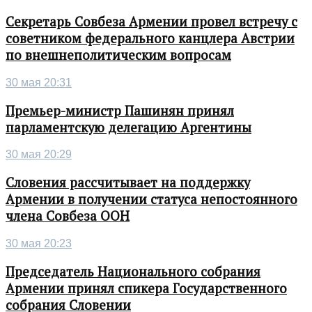
Секретарь Совбеза Армении провел встречу с
советником федерального канцлера Австрии
по внешнеполитическим вопросам
30 мая 20:31
Премьер-министр Пашинян принял
парламентскую делегацию Аргентины
30 мая 20:29
Словения рассчитывает на поддержку
Армении в получении статуса непостоянного
члена Совбеза ООН
30 мая 20:23
Председатель Национального собрания
Армении принял спикера Государственного
собрания Словении