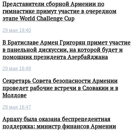
Представители сборной Армении по
гимнастике примут участие в очередном
этапе World Challenge Cup
29 мая 18:40
В Братиславе Армен Григорян примет участие
в панельной дискуссии, на которой будет и
помощник президента Азербайджана
29 мая 16:49
Секретарь Совета безопасности Армении
проведет рабочие встречи в Словакии и в
Молдове
29 мая 16:47
Арцаху была оказана беспрецедентная
поддержка: министр финансов Армении