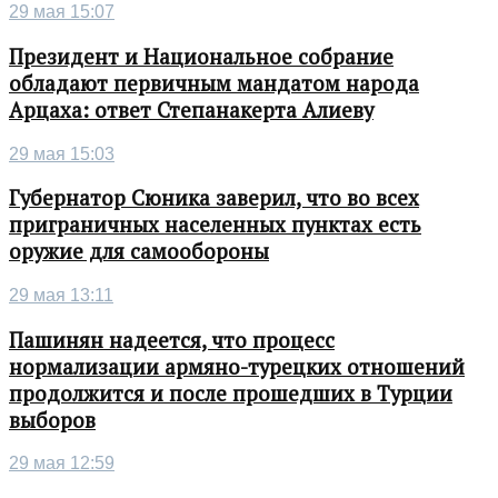
29 мая 15:07
Президент и Национальное собрание
обладают первичным мандатом народа
Арцаха: ответ Степанакерта Алиеву
29 мая 15:03
Губернатор Сюника заверил, что во всех
приграничных населенных пунктах есть
оружие для самообороны
29 мая 13:11
Пашинян надеется, что процесс
нормализации армяно-турецких отношений
продолжится и после прошедших в Турции
выборов
29 мая 12:59