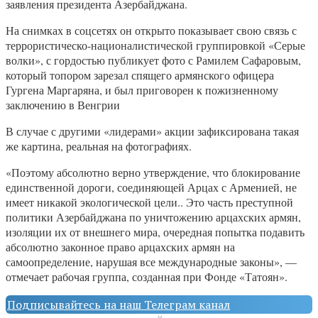
заявления президента Азербайджана.
На снимках в соцсетях он открыто показывает свою связь с
террористическо-националистической группировкой «Серые
волки», с гордостью публикует фото с Рамилем Сафаровым,
который топором зарезал спящего армянского офицера
Гургена Маргаряна, и был приговорен к пожизненному
заключению в Венгрии
В случае с другими «лидерами» акции зафиксирована такая
же картина, реальная на фотографиях.
«Поэтому абсолютно верно утверждение, что блокирование
единственной дороги, соединяющей Арцах с Арменией, не
имеет никакой экологической цели.. Это часть преступной
политики Азербайджана по уничтожению арцахских армян,
изоляции их от внешнего мира, очередная попытка подавить
абсолютно законное право арцахских армян на
самоопределение, нарушая все международные законы», —
отмечает рабочая группа, созданная при Фонде «Татоян».
Подписывайтесь на наш Телеграм канал