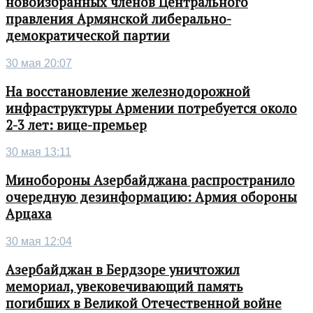
новоизбранных членов Центрального
правления Армянской либерально-
демократической партии
30 мая 20:07
На восстановление железнодорожной
инфраструктуры Армении потребуется около
2-3 лет: вице-премьер
30 мая 13:11
Минобороны Азербайджана распространило
очередную дезинформацию: Армия обороны
Арцаха
30 мая 12:04
Азербайджан в Бердзоре уничтожил
мемориал, увековечивающий память
погибших в Великой Отечественной войне