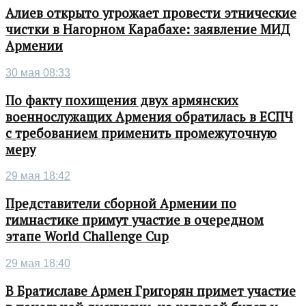
Алиев открыто угрожает провести этнические
чистки в Нагорном Карабахе: заявление МИД
Армении
30 мая 08:33
По факту похищения двух армянских
военнослужащих Армения обратилась в ЕСПЧ
с требованием применить промежуточную
меру
29 мая 18:42
Представители сборной Армении по
гимнастике примут участие в очередном
этапе World Challenge Cup
29 мая 18:40
В Братиславе Армен Григорян примет участие