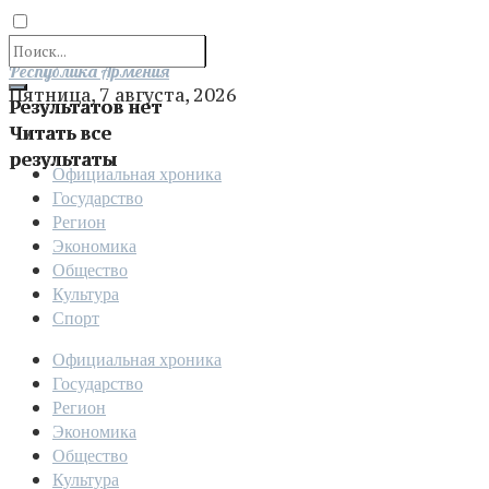
Отправить
Республика Армения
Пятница, 7 августа, 2026
Результатов нет
Читать все
результаты
Официальная хроника
Государство
Регион
Экономика
Общество
Культура
Спорт
Официальная хроника
Государство
Регион
Экономика
Общество
Культура