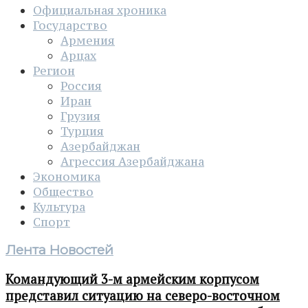
Официальная хроника
Государство
Армения
Арцах
Регион
Россия
Иран
Грузия
Турция
Азербайджан
Агрессия Азербайджана
Экономика
Общество
Культура
Спорт
Лента Новостей
Командующий 3-м армейским корпусом
представил ситуацию на северо-восточном