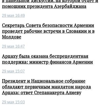
в панельной дискуссии, на которой будет и
помощник президента Азербайджана
29 мая 16:49
Секретарь Совета безопасности Армении
проведет рабочие встречи в Словакии и в
Молдове
29 мая 16:47
Арцаху была оказана беспрецедентная
поддержка: министр финансов Армении
29 мая 15:07
Президент и Национальное собрание
обладают первичным мандатом народа
Арцаха: ответ Степанакерта Алиеву
29 мая 15:03