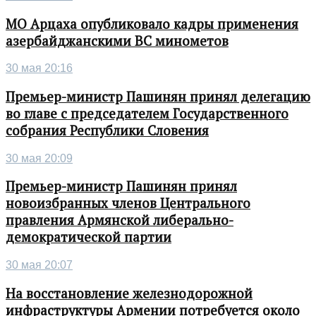
МО Арцаха опубликовало кадры применения
азербайджанскими ВС минометов
30 мая 20:16
Премьер-министр Пашинян принял делегацию
во главе с председателем Государственного
собрания Республики Словения
30 мая 20:09
Премьер-министр Пашинян принял
новоизбранных членов Центрального
правления Армянской либерально-
демократической партии
30 мая 20:07
На восстановление железнодорожной
инфраструктуры Армении потребуется около