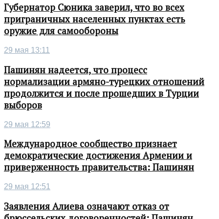
Губернатор Сюника заверил, что во всех
приграничных населенных пунктах есть
оружие для самообороны
29 мая 13:11
Пашинян надеется, что процесс
нормализации армяно-турецких отношений
продолжится и после прошедших в Турции
выборов
29 мая 12:59
Международное сообщество признает
демократические достижения Армении и
приверженность правительства: Пашинян
29 мая 12:51
Заявления Алиева означают отказ от
брюссельских договоренностей: Пашинян