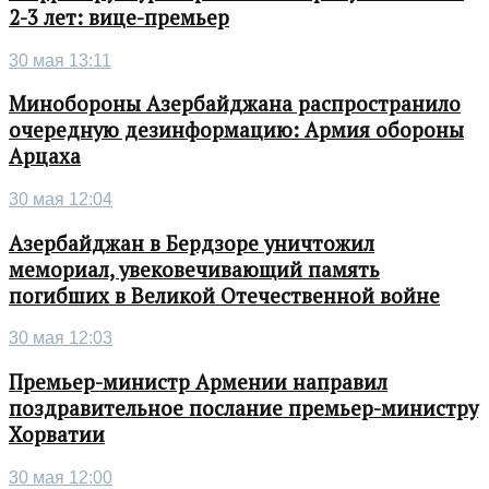
2-3 лет: вице-премьер
30 мая 13:11
Минобороны Азербайджана распространило
очередную дезинформацию: Армия обороны
Арцаха
30 мая 12:04
Азербайджан в Бердзоре уничтожил
мемориал, увековечивающий память
погибших в Великой Отечественной войне
30 мая 12:03
Премьер-министр Армении направил
поздравительное послание премьер-министру
Хорватии
30 мая 12:00