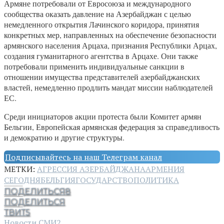
Армяне потребовали от Евросоюза и международного
сообщества оказать давление на Азербайджан с целью
немедленного открытия Лачинского коридора, принятия
конкретных мер, направленных на обеспечение безопасности
армянского населения Арцаха, признания Республики Арцах,
создания гуманитарного агентства в Арцахе. Они также
потребовали применить индивидуальные санкции в
отношении имущества представителей азербайджанских
властей, немедленно продлить мандат миссии наблюдателей
ЕС.
Среди инициаторов акции протеста были Комитет армян
Бельгии, Европейская армянская федерация за справедливость
и демократию и другие структуры.
Подписывайтесь на наш Телеграм канал
МЕТКИ:
АГРЕССИЯ АЗЕРБАЙДЖАНА
АРМЕНИЯ
СЕГОДНЯ
БЕЛЬГИЯ
ГОСУДАРСТВО
ПОЛИТИКА
ПОДЕЛИТЬСЯ
8
ПОДЕЛИТЬСЯ
ТВИТ
5
Новости СМИ2