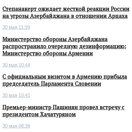
Степанакерт ожидает жесткой реакции России
на угрозы Азербайджана в отношении Арцаха
30 мая 11:59
Министерство обороны Азербайджана
распространило очередную дезинформацию:
Министерство обороны Армении
30 мая 10:44
С официальным визитом в Армению прибыла
председатель Парламента Словении
30 мая 10:41
Премьер-министр Пашинян провел встречу с
президентом Хачатуряном
30 мая 08:36