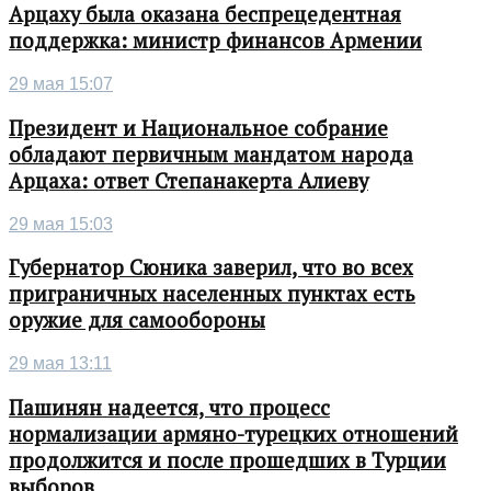
Арцаху была оказана беспрецедентная
поддержка: министр финансов Армении
29 мая 15:07
Президент и Национальное собрание
обладают первичным мандатом народа
Арцаха: ответ Степанакерта Алиеву
29 мая 15:03
Губернатор Сюника заверил, что во всех
приграничных населенных пунктах есть
оружие для самообороны
29 мая 13:11
Пашинян надеется, что процесс
нормализации армяно-турецких отношений
продолжится и после прошедших в Турции
выборов