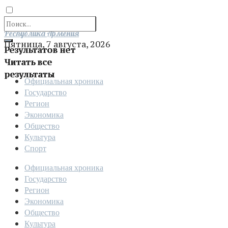
Отправить
Республика Армения
Пятница, 7 августа, 2026
Результатов нет
Читать все
результаты
Официальная хроника
Государство
Регион
Экономика
Общество
Культура
Спорт
Официальная хроника
Государство
Регион
Экономика
Общество
Культура