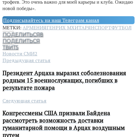
трофеев. Это очень важно для моей карьеры и клуба. Ожидаю
новой победы».
Подписывайтесь на наш Телеграм канал
МЕТКИ:
АРМЕНИЯ
ГЕНРИХ МХИТАРЯН
СПОРТ
ФУТБОЛ
ПОДЕЛИТЬСЯ
8
ПОДЕЛИТЬСЯ
ТВИТ
5
Новости СМИ2
Предыдущая статья
Президент Арцаха выразил соболезнования
родным 15 военнослужащих, погибших в
результате пожара
Следующая статья
Конгрессмены США призвали Байдена
рассмотреть возможность доставки
гуманитарной помощи в Арцах воздушным
путем