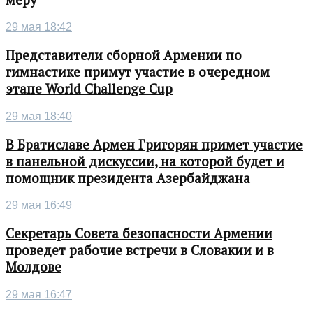
29 мая 18:42
Представители сборной Армении по
гимнастике примут участие в очередном
этапе World Challenge Cup
29 мая 18:40
В Братиславе Армен Григорян примет участие
в панельной дискуссии, на которой будет и
помощник президента Азербайджана
29 мая 16:49
Секретарь Совета безопасности Армении
проведет рабочие встречи в Словакии и в
Молдове
29 мая 16:47