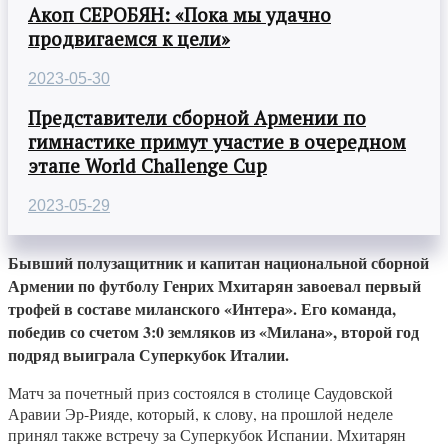
Акоп СЕРОБЯН: «Пока мы удачно
продвигаемся к цели»
2023-05-30
Представители сборной Армении по
гимнастике примут участие в очередном
этапе World Challenge Cup
2023-05-29
Бывший полузащитник и капитан национальной сборной
Армении по футболу Генрих Мхитарян завоевал первый
трофей в составе миланского «Интера». Его команда,
победив со счетом 3:0 земляков из «Милана», второй год
подряд выиграла Суперкубок Италии.
Матч за почетный приз состоялся в столице Саудовской
Аравии Эр-Рияде, который, к слову, на прошлой неделе
принял также встречу за Суперкубок Испании. Мхитарян