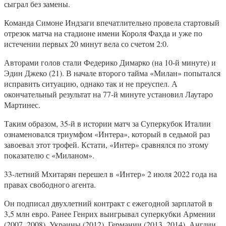
сыграл без замены.
Команда Симоне Индзаги впечатлительно провела стартовый
отрезок матча на стадионе имени Короля Фахда и уже по
истечении первых 20 минут вела со счетом 2:0.
Авторами голов стали Федерико Димарко (на 10-й минуте) и
Эдин Джеко (21). В начале второго тайма «Милан» попытался
исправить ситуацию, однако так и не преуспел. А
окончательный результат на 77-й минуте установил Лаутаро
Мартинес.
Таким образом, 35-й в истории матч за Суперкубок Италии
ознаменовался триумфом «Интера», который в седьмой раз
завоевал этот трофей. Кстати, «Интер» сравнялся по этому
показателю с «Миланом».
33-летний Мхитарян перешел в «Интер» 2 июля 2022 года на
правах свободного агента.
Он подписал двухлетний контракт с ежегодной зарплатой в
3,5 млн евро. Ранее Генрих выигрывал суперкубки Армении
(2007, 2008), Украины (2012), Германии (2013, 2014), Англии