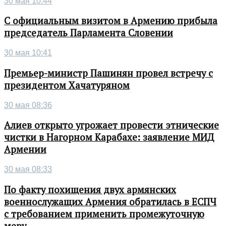
30 мая 10:44
С официальным визитом в Армению прибыла
председатель Парламента Словении
30 мая 10:41
Премьер-министр Пашинян провел встречу с
президентом Хачатуряном
30 мая 08:36
Алиев открыто угрожает провести этнические
чистки в Нагорном Карабахе: заявление МИД
Армении
30 мая 08:33
По факту похищения двух армянских
военнослужащих Армения обратилась в ЕСПЧ
с требованием применить промежуточную
меру