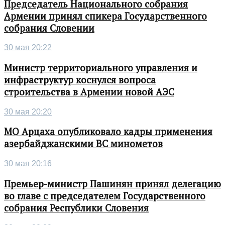
Председатель Национального собрания
Армении принял спикера Государственного
собрания Словении
30 мая 20:22
Министр территориального управления и
инфраструктур коснулся вопроса
строительства в Армении новой АЭС
30 мая 20:20
МО Арцаха опубликовало кадры применения
азербайджанскими ВС минометов
30 мая 20:16
Премьер-министр Пашинян принял делегацию
во главе с председателем Государственного
собрания Республики Словения