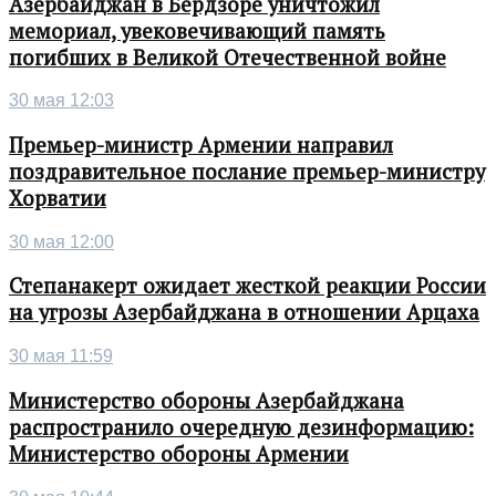
Азербайджан в Бердзоре уничтожил
мемориал, увековечивающий память
погибших в Великой Отечественной войне
30 мая 12:03
Премьер-министр Армении направил
поздравительное послание премьер-министру
Хорватии
30 мая 12:00
Степанакерт ожидает жесткой реакции России
на угрозы Азербайджана в отношении Арцаха
30 мая 11:59
Министерство обороны Азербайджана
распространило очередную дезинформацию:
Министерство обороны Армении