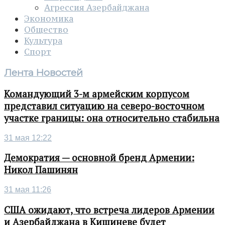
Агрессия Азербайджана
Экономика
Общество
Культура
Спорт
Лента Новостей
Командующий 3-м армейским корпусом
представил ситуацию на северо-восточном
участке границы: она относительно стабильна
31 мая 12:22
Демократия — основной бренд Армении:
Никол Пашинян
31 мая 11:26
США ожидают, что встреча лидеров Армении
и Азербайджана в Кишиневе будет