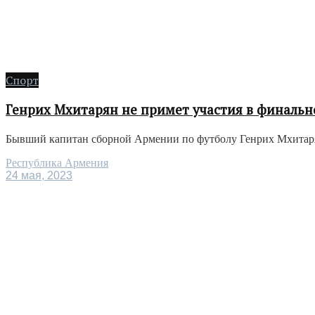
Спорт
Генрих Мхитарян не примет участия в финальн
Бывший капитан сборной Армении по футболу Генрих Мхитарян 
Республика Армения
24 мая, 2023