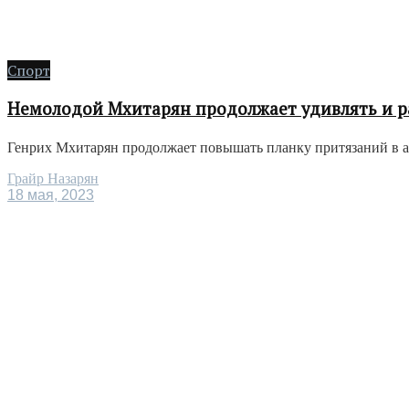
Спорт
Немолодой Мхитарян продолжает удивлять и р
Генрих Мхитарян продолжает повышать планку притязаний в ар
Грайр Назарян
18 мая, 2023