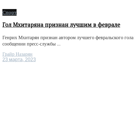
Спорт
Гол Мхитаряна признан лучшим в феврале
Генрих Мхитарян признан автором лучшего февральского гола 
сообщении пресс-службы ...
Грайр Назарян
23 марта, 2023