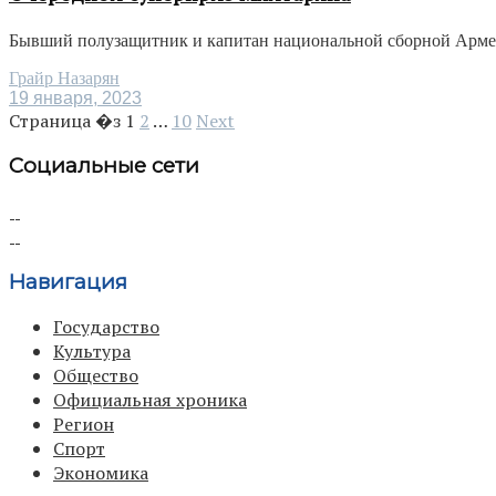
Бывший полузащитник и капитан национальной сборной Армении
Грайр Назарян
19 января, 2023
Страница �з
1
2
…
10
Next
Социальные сети
Навигация
Государство
Культура
Общество
Официальная хроника
Регион
Спорт
Экономика