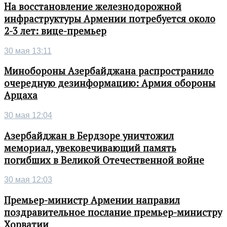
На восстановление железнодорожной
инфраструктуры Армении потребуется около
2-3 лет: вице-премьер
30 мая 13:11
Минобороны Азербайджана распространило
очередную дезинформацию: Армия обороны
Арцаха
30 мая 12:04
Азербайджан в Бердзоре уничтожил
мемориал, увековечивающий память
погибших в Великой Отечественной войне
30 мая 12:03
Премьер-министр Армении направил
поздравительное послание премьер-министру
Хорватии