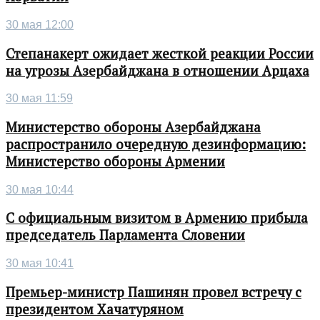
30 мая 12:00
Степанакерт ожидает жесткой реакции России
на угрозы Азербайджана в отношении Арцаха
30 мая 11:59
Министерство обороны Азербайджана
распространило очередную дезинформацию:
Министерство обороны Армении
30 мая 10:44
С официальным визитом в Армению прибыла
председатель Парламента Словении
30 мая 10:41
Премьер-министр Пашинян провел встречу с
президентом Хачатуряном