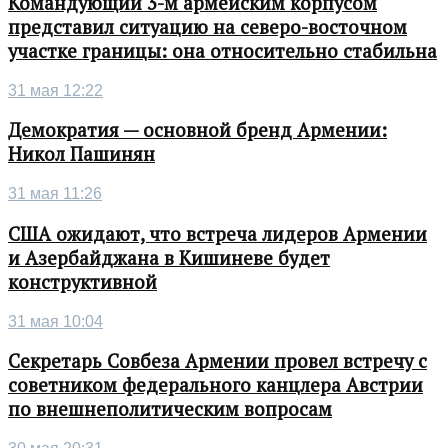
Командующий 3-м армейским корпусом
представил ситуацию на северо-восточном
участке границы: она относительно стабильна
31 мая 12:22
Демократия — основной бренд Армении:
Никол Пашинян
31 мая 11:26
США ожидают, что встреча лидеров Армении
и Азербайджана в Кишиневе будет
конструктивной
31 мая 10:04
Секретарь Совбеза Армении провел встречу с
советником федерального канцлера Австрии
по внешнеполитическим вопросам