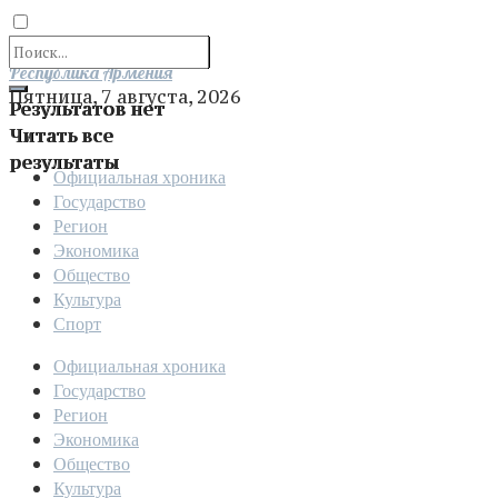
Отправить
Республика Армения
Пятница, 7 августа, 2026
Результатов нет
Читать все
результаты
Официальная хроника
Государство
Регион
Экономика
Общество
Культура
Спорт
Официальная хроника
Государство
Регион
Экономика
Общество
Культура