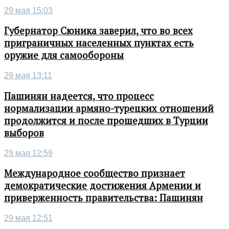
29 мая 15:03
Губернатор Сюника заверил, что во всех
приграничных населенных пунктах есть
оружие для самообороны
29 мая 13:11
Пашинян надеется, что процесс
нормализации армяно-турецких отношений
продолжится и после прошедших в Турции
выборов
29 мая 12:59
Международное сообщество признает
демократические достижения Армении и
приверженность правительства: Пашинян
29 мая 12:51