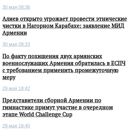
30 мая 08:36
Алиев открыто угрожает провести этнические
чистки в Нагорном Карабахе: заявление МИД
Армении
30 мая 08:33
По факту похищения двух армянских
военнослужащих Армения обратилась в ЕСПЧ
с требованием применить промежуточную
меру
29 мая 18:42
Представители сборной Армении по
гимнастике примут участие в очередном
этапе World Challenge Cup
29 мая 18:40