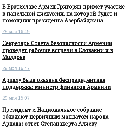
В Братиславе Армен Григорян примет участие
в панельной дискуссии, на которой будет и
помощник президента Азербайджана
29 мая 16:49
Секретарь Совета безопасности Армении
проведет рабочие встречи в Словакии и в
Молдове
29 мая 16:47
Арцаху была оказана беспрецедентная
поддержка: министр финансов Армении
29 мая 15:07
Президент и Национальное собрание
обладают первичным мандатом народа
Арцаха: ответ Степанакерта Алиеву