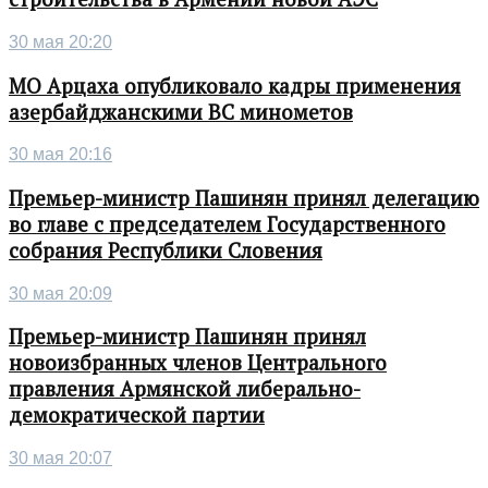
30 мая 20:20
МО Арцаха опубликовало кадры применения
азербайджанскими ВС минометов
30 мая 20:16
Премьер-министр Пашинян принял делегацию
во главе с председателем Государственного
собрания Республики Словения
30 мая 20:09
Премьер-министр Пашинян принял
новоизбранных членов Центрального
правления Армянской либерально-
демократической партии
30 мая 20:07