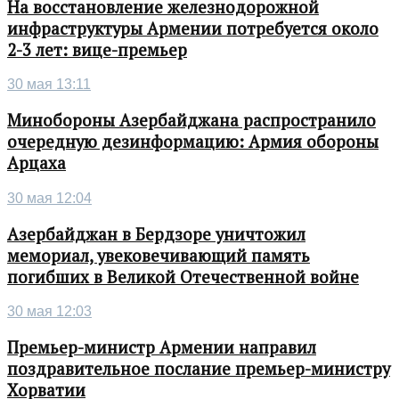
На восстановление железнодорожной
инфраструктуры Армении потребуется около
2-3 лет: вице-премьер
30 мая 13:11
Минобороны Азербайджана распространило
очередную дезинформацию: Армия обороны
Арцаха
30 мая 12:04
Азербайджан в Бердзоре уничтожил
мемориал, увековечивающий память
погибших в Великой Отечественной войне
30 мая 12:03
Премьер-министр Армении направил
поздравительное послание премьер-министру
Хорватии