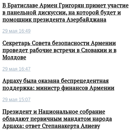
В Братиславе Армен Григорян примет участие
в панельной дискуссии, на которой будет и
помощник президента Азербайджана
29 мая 16:49
Секретарь Совета безопасности Армении
проведет рабочие встречи в Словакии и в
Молдове
29 мая 16:47
Арцаху была оказана беспрецедентная
поддержка: министр финансов Армении
29 мая 15:07
Президент и Национальное собрание
обладают первичным мандатом народа
Арцаха: ответ Степанакерта Алиеву