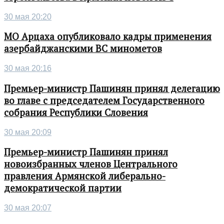
30 мая 20:20
МО Арцаха опубликовало кадры применения
азербайджанскими ВС минометов
30 мая 20:16
Премьер-министр Пашинян принял делегацию
во главе с председателем Государственного
собрания Республики Словения
30 мая 20:09
Премьер-министр Пашинян принял
новоизбранных членов Центрального
правления Армянской либерально-
демократической партии
30 мая 20:07