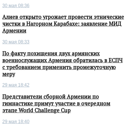
30 мая 08:36
Алиев открыто угрожает провести этнические
чистки в Нагорном Карабахе: заявление МИД
Армении
30 мая 08:33
По факту похищения двух армянских
военнослужащих Армения обратилась в ЕСПЧ
с требованием применить промежуточную
меру
29 мая 18:42
Представители сборной Армении по
гимнастике примут участие в очередном
этапе World Challenge Cup
29 мая 18:40