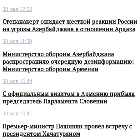
30 мая 12:00
Степанакерт ожидает жесткой реакции России
на угрозы Азербайджана в отношении Арцаха
30 мая 11:59
Министерство обороны Азербайджана
распространило очередную дезинформацию:
Министерство обороны Армении
30 мая 10:44
С официальным визитом в Армению прибыла
председатель Парламента Словении
30 мая 10:41
Премьер-министр Пашинян провел встречу с
президентом Хачатуряном