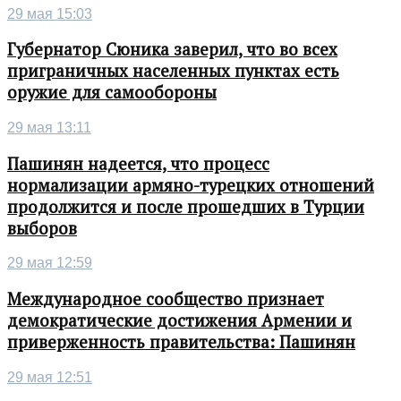
29 мая 15:03
Губернатор Сюника заверил, что во всех
приграничных населенных пунктах есть
оружие для самообороны
29 мая 13:11
Пашинян надеется, что процесс
нормализации армяно-турецких отношений
продолжится и после прошедших в Турции
выборов
29 мая 12:59
Международное сообщество признает
демократические достижения Армении и
приверженность правительства: Пашинян
29 мая 12:51