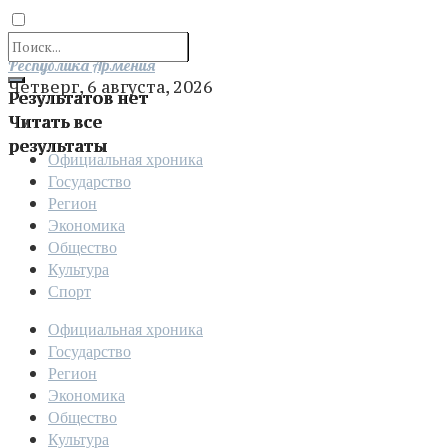
Отправить
Республика Армения
Четверг, 6 августа, 2026
Результатов нет
Читать все
результаты
Официальная хроника
Государство
Регион
Экономика
Общество
Культура
Спорт
Официальная хроника
Государство
Регион
Экономика
Общество
Культура