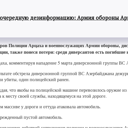
 очередную дезинформацию: Армия обороны Ар
еров Полиции Арцаха и военнослужащих Армии обороны, дис
ии, также понеся потери: среди диверсантов есть погибшие 
аха, комментируя нападение 5 марта диверсионной группы ВС 
езультате обстрела диверсионной группой ВС Азербайджана деж
ли убиты, один полицейский ранен.
дая, что якобы на полицейской машине перевозилось оружие из 
 к месту своей службы, находящемуся на этой дороге.
м массиве у дороги и оттуда атаковала автомобиль.
врежденный пустой автомобиль.
держивающих действий сотрудников полиции и военнослужащих 