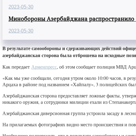
2023-05-30
Минобороны Азербайджана распространило
2023-05-30
В результате самообороны и сдерживающих действий офиц
азербайджанская сторона была отброшена на исходные позиц
Как передает
Арменпресс
, об этом сообщает полиция МВД Арц
«Как мы уже сообщали, сегодня утром около 10:00 часов, в р
Арцаха в районе под названием «Хайпалу», 3 полицейских бы
Азербайджанская сторона предоставляет ложные факты, утверж
никакого оружия, а сотрудники милиции ехали из Степанакерта
Азербайджанская диверсионная группа устроила засаду в лесно
На прилагаемых фотографиях видно место происшествия и по
Необходимо подчеркнуть, что в результате самообороны и с