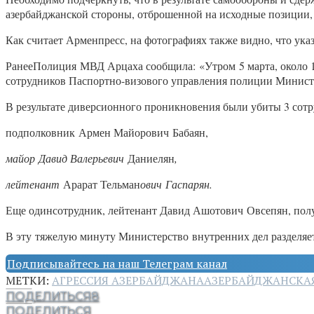
азербайджанской стороны, отброшенной на исходные позиции,
Как считает Арменпресс, на фотографиях также видно, что у
РанееПолиция МВД Арцаха сообщила: «Утром 5 марта, около 1
сотрудников Паспортно-визового управления полиции Минист
В результате диверсионного проникновения были убиты 3 сот
подполковник Армен Майорович Бабаян,
майор Давид Валерьевич
Даниелян
,
лейтенант
Арарат Тельман
ович Гаспарян.
Еще одинсотрудник, лейтенант Давид Ашотович Овсепян, получ
В эту тяжелую минуту Министерство внутренних дел разделяет
Подписывайтесь на наш Телеграм канал
МЕТКИ:
АГРЕССИЯ АЗЕРБАЙДЖАНА
АЗЕРБАЙДЖАНСКА
ПОДЕЛИТЬСЯ
8
ПОДЕЛИТЬСЯ