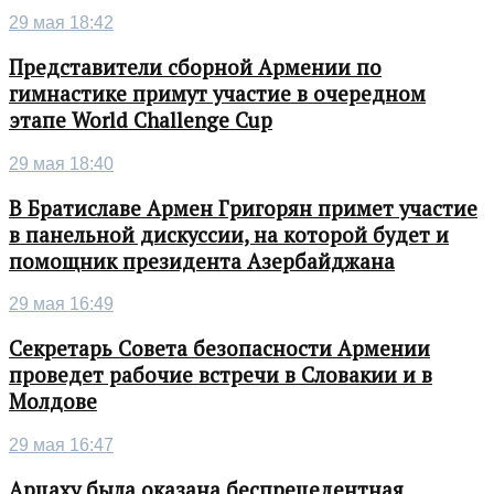
29 мая 18:42
Представители сборной Армении по
гимнастике примут участие в очередном
этапе World Challenge Cup
29 мая 18:40
В Братиславе Армен Григорян примет участие
в панельной дискуссии, на которой будет и
помощник президента Азербайджана
29 мая 16:49
Секретарь Совета безопасности Армении
проведет рабочие встречи в Словакии и в
Молдове
29 мая 16:47
Арцаху была оказана беспрецедентная