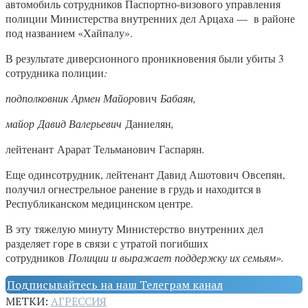
автомобиль сотрудников Паспортно-визового управления
полиции Министерства внутренних дел Арцаха — в районе
под названием «Хайпалу».
В результате диверсионного проникновения были убиты 3
сотрудника полиции
:
подполковник Армен Майор
ович
Бабаян,
майор Давид Валерьевич
Даниелян
,
лейтенант Арарат Тельманович Гаспарян
.
Еще одинсотрудник, лейтенант Давид Ашотович Овсепян,
получил огнестрельное ранение в грудь и находится в
Республиканском медицинском центре.
В эту тяжелую минуту Министерство внутренних дел
разделяет горе в связи с утратой погибших
сотрудников
Полиции и выражает поддержку их семьям».
Подписывайтесь на наш Телеграм канал
МЕТКИ:
АГРЕССИЯ