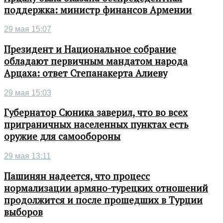
поддержка: министр финансов Армении
29 мая 15:07
Президент и Национальное собрание
обладают первичным мандатом народа
Арцаха: ответ Степанакерта Алиеву
29 мая 15:03
Губернатор Сюника заверил, что во всех
приграничных населенных пунктах есть
оружие для самообороны
29 мая 13:11
Пашинян надеется, что процесс
нормализации армяно-турецких отношений
продолжится и после прошедших в Турции
выборов