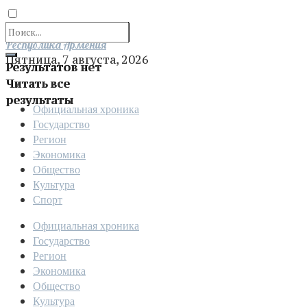
Отправить
Республика Армения
Пятница, 7 августа, 2026
Результатов нет
Читать все
результаты
Официальная хроника
Государство
Регион
Экономика
Общество
Культура
Спорт
Официальная хроника
Государство
Регион
Экономика
Общество
Культура