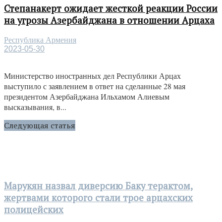
Степанакерт ожидает жесткой реакции России
на угрозы Азербайджана в отношении Арцаха
Республика Армения
2023-05-30
Министерство иностранных дел Республики Арцах
выступило с заявлением в ответ на сделанные 28 мая
президентом Азербайджана Ильхамом Алиевым
высказывания, в...
Следующая статья
Марукян назвал диверсию Баку терактом,
жертвами которого стали трое арцахских
полицейских