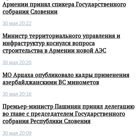
Армении принял спикера Государственного
собрания Словении
30 мая 20:22
Министр территориального управления и
инфраструктур коснулся вопроса
строительства в Армении новой АЭС
30 мая 20:20
МО Арцаха опубликовало кадры применения
азербайджанскими ВС минометов
30 мая 20:16
Премьер-министр Пашинян принял делегацию
во главе с председателем Государственного
собрания Республики Словения
30 мая 20:09