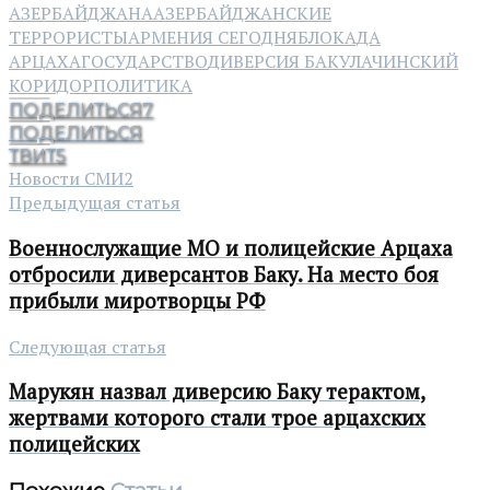
АЗЕРБАЙДЖАНА
АЗЕРБАЙДЖАНСКИЕ
ТЕРРОРИСТЫ
АРМЕНИЯ СЕГОДНЯ
БЛОКАДА
АРЦАХА
ГОСУДАРСТВО
ДИВЕРСИЯ БАКУ
ЛАЧИНСКИЙ
КОРИДОР
ПОЛИТИКА
ПОДЕЛИТЬСЯ
7
ПОДЕЛИТЬСЯ
ТВИТ
5
Новости СМИ2
Предыдущая статья
Военнослужащие МО и полицейские Арцаха
отбросили диверсантов Баку. На место боя
прибыли миротворцы РФ
Следующая статья
Марукян назвал диверсию Баку терактом,
жертвами которого стали трое арцахских
полицейских