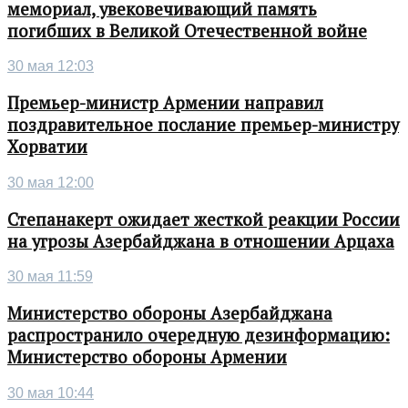
мемориал, увековечивающий память
погибших в Великой Отечественной войне
30 мая 12:03
Премьер-министр Армении направил
поздравительное послание премьер-министру
Хорватии
30 мая 12:00
Степанакерт ожидает жесткой реакции России
на угрозы Азербайджана в отношении Арцаха
30 мая 11:59
Министерство обороны Азербайджана
распространило очередную дезинформацию:
Министерство обороны Армении
30 мая 10:44