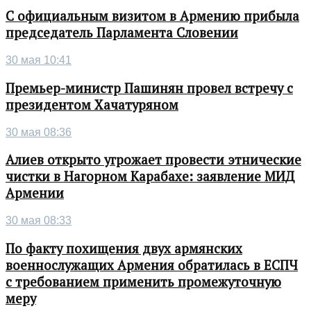
С официальным визитом в Армению прибыла
председатель Парламента Словении
30 мая 10:41
Премьер-министр Пашинян провел встречу с
президентом Хачатуряном
30 мая 08:36
Алиев открыто угрожает провести этнические
чистки в Нагорном Карабахе: заявление МИД
Армении
30 мая 08:33
По факту похищения двух армянских
военнослужащих Армения обратилась в ЕСПЧ
с требованием применить промежуточную
меру