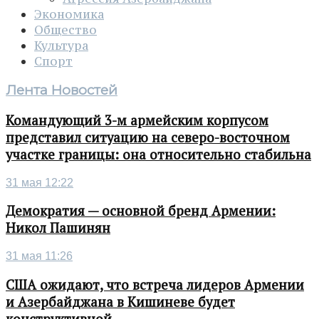
Экономика
Общество
Культура
Спорт
Лента Новостей
Командующий 3-м армейским корпусом
представил ситуацию на северо-восточном
участке границы: она относительно стабильна
31 мая 12:22
Демократия — основной бренд Армении:
Никол Пашинян
31 мая 11:26
США ожидают, что встреча лидеров Армении
и Азербайджана в Кишиневе будет
конструктивной