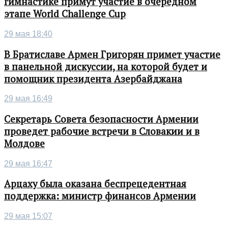
гимнастике примут участие в очередном
этапе World Challenge Cup
29 мая 18:40
В Братиславе Армен Григорян примет участие
в панельной дискуссии, на которой будет и
помощник президента Азербайджана
29 мая 16:49
Секретарь Совета безопасности Армении
проведет рабочие встречи в Словакии и в
Молдове
29 мая 16:47
Арцаху была оказана беспрецедентная
поддержка: министр финансов Армении
29 мая 15:07