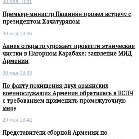
30 мая 10:41
Премьер-министр Пашинян провел встречу с
президентом Хачатуряном
30 мая 08:36
Алиев открыто угрожает провести этнические
чистки в Нагорном Карабахе: заявление МИД
Армении
30 мая 08:33
По факту похищения двух армянских
военнослужащих Армения обратилась в ЕСПЧ
с требованием применить промежуточную
меру
29 мая 18:42
Представители сборной Армении по