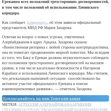
Ереваном всех положений трехсторонних договоренностей,
в том числе положений об использовании Лачинского
коридора.
Как сообщает
Арменпресс
, об этом заявила официальный
представитель МИД РФ Мария Захарова.
Отвечая на вопрос о новых угрозах, озвученных
Азербайджаном в адрес Арцаха, Захарова сказала:
«Воинственная риторика с любой стороны контрпродуктивна,
она не помогает продвижению мирной повестки. Мы исходим
из того, что Баку и Ереван должны неукоснительно соблюдать
все положения трехсторонних договоренностей на высшем
уровне, в том числе касательно безопасности в Нагорном
Карабахе и использования Лачинского коридора. Мы считаем,
что деэскалация нынешней ситуации способствовало бы
активное участие официального Еревана в поиске
взаимоприемлемых развязок», — отметила Захарова.
Подписывайтесь на наш Телеграм канал
МЕТКИ:
АГРЕССИЯ АЗЕРБАЙДЖАНА
АРМЕНИЯ
СЕГОДНЯ
ГОСУДАРСТВО
ЛАЧИНСКИЙ КОРИДОР
МАРИЯ