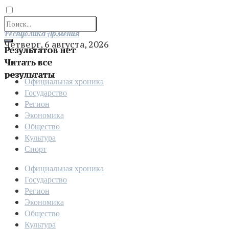
Отправить
Республика Армения
Четверг, 6 августа, 2026
Результатов нет
Читать все
результаты
Официальная хроника
Государство
Регион
Экономика
Общество
Культура
Спорт
Официальная хроника
Государство
Регион
Экономика
Общество
Культура