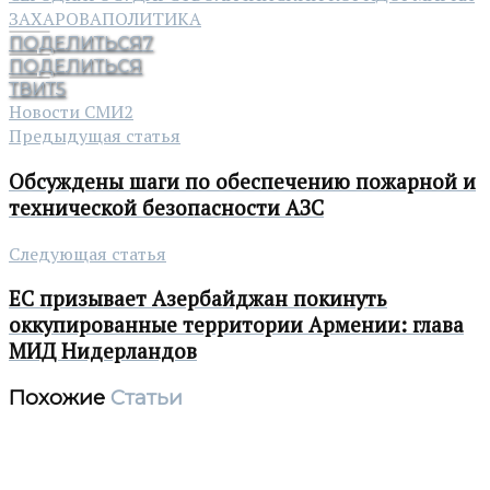
ЗАХАРОВА
ПОЛИТИКА
ПОДЕЛИТЬСЯ
7
ПОДЕЛИТЬСЯ
ТВИТ
5
Новости СМИ2
Предыдущая статья
Обсуждены шаги по обеспечению пожарной и
технической безопасности АЗС
Следующая статья
ЕС призывает Азербайджан покинуть
оккупированные территории Армении: глава
МИД Нидерландов
Похожие
Статьи