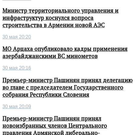
Министр территориального управления и
инфраструктур коснулся вопроса
строительства в Армении новой АЭС
30 мая 20:20
МО Арцаха опубликовало кадры применения
азербайджанскими ВС минометов
30 мая 20:16
Премьер-министр Пашинян принял делегацию
во главе с председателем Государственного
собрания Республики Словения
30 мая 20:09
Премьер-министр Пашинян принял
новоизбранных членов Центрального
правления Армянской либерально-