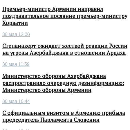
Премьер-министр Армении направил
поздравительное послание премьер-министру
Хорватии
30 мая 12:00
Степанакерт ожидает жесткой реакции России
на угрозы Азербайджана в отношении Арцаха
30 мая 11:59
Министерство обороны Азербайджана
распространило очередную дезинформацию:
Министерство обороны Армении
30 мая 10:44
С официальным визитом в Армению прибыла
председатель Парламента Словении