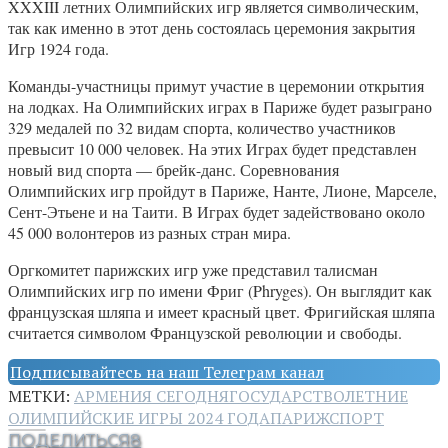
XXXIII летних Олимпийских игр является символическим,
так как именно в этот день состоялась церемония закрытия
Игр 1924 года.
Команды-участницы примут участие в церемонии открытия
на лодках. На Олимпийских играх в Париже будет разыграно
329 медалей по 32 видам спорта, количество участников
превысит 10 000 человек. На этих Играх будет представлен
новый вид спорта — брейк-данс. Соревнования
Олимпийских игр пройдут в Париже, Нанте, Лионе, Марселе,
Сент-Этьене и на Таити. В Играх будет задействовано около
45 000 волонтеров из разных стран мира.
Оргкомитет парижских игр уже представил талисман
Олимпийских игр по имени Фриг (Phryges). Он выглядит как
французская шляпа и имеет красный цвет. Фригийская шляпа
считается символом Французской революции и свободы.
Подписывайтесь на наш Телеграм канал
МЕТКИ:
АРМЕНИЯ СЕГОДНЯ
ГОСУДАРСТВО
ЛЕТНИЕ
ОЛИМПИЙСКИЕ ИГРЫ 2024 ГОДА
ПАРИЖ
СПОРТ
ПОДЕЛИТЬСЯ
8