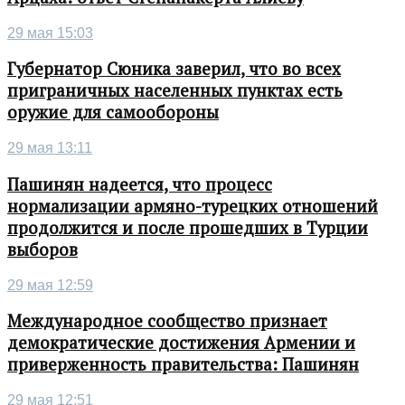
29 мая 15:03
Губернатор Сюника заверил, что во всех
приграничных населенных пунктах есть
оружие для самообороны
29 мая 13:11
Пашинян надеется, что процесс
нормализации армяно-турецких отношений
продолжится и после прошедших в Турции
выборов
29 мая 12:59
Международное сообщество признает
демократические достижения Армении и
приверженность правительства: Пашинян
29 мая 12:51