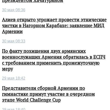
президентом Хачатуряном
30 мая 08:36
Алиев открыто угрожает провести этнические
чистки в Нагорном Карабахе: заявление МИД
Армении
30 мая 08:33
По факту похищения двух армянских
военнослужащих Армения обратилась в ЕСПЧ
с требованием применить промежуточную
меру
29 мая 18:42
Представители сборной Армении по
гимнастике примут участие в очередном
этапе World Challenge Cup
29 мая 18:40