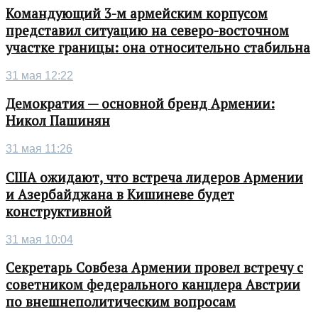
Командующий 3-м армейским корпусом
представил ситуацию на северо-восточном
участке границы: она относительно стабильна
31 мая 12:22
Демократия — основной бренд Армении:
Никол Пашинян
31 мая 11:26
США ожидают, что встреча лидеров Армении
и Азербайджана в Кишиневе будет
конструктивной
31 мая 10:04
Секретарь Совбеза Армении провел встречу с
советником федерального канцлера Австрии
по внешнеполитическим вопросам