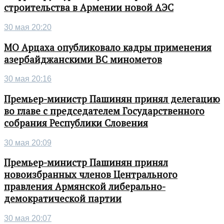
строительства в Армении новой АЭС
30 мая 20:20
МО Арцаха опубликовало кадры применения
азербайджанскими ВС минометов
30 мая 20:16
Премьер-министр Пашинян принял делегацию
во главе с председателем Государственного
собрания Республики Словения
30 мая 20:09
Премьер-министр Пашинян принял
новоизбранных членов Центрального
правления Армянской либерально-
демократической партии
30 мая 20:07