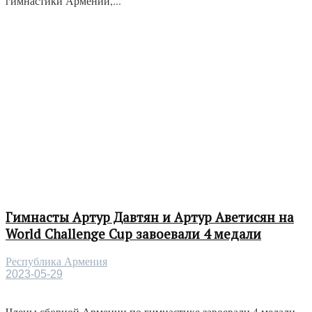
гимнастики Армении,...
Гимнасты Артур Давтян и Артур Аветисян на
World Challenge Cup завоевали 4 медали
Республика Армения
2023-05-29
Члены сборной Армении по гимнастике завоевали 4 медали