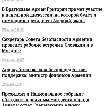
В Братиславе Армен Григорян примет участие
в панельной дискуссии, на которой будет и
помощник президента Азербайджана
29 мая 16:49
Секретарь Совета безопасности Армении
проведет рабочие встречи в Словакии и в
Молдове
29 мая 16:47
Арцаху была оказана беспрецедентная
поддержка: министр финансов Армении
29 мая 15:07
Президент и Национальное собрание
обладают первичным мандатом народа
Арцаха: ответ Степанакерта Алиеву