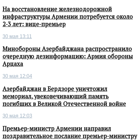
На восстановление железнодорожной
инфраструктуры Армении потребуется около
2-3 лет: вице-премьер
30 мая 13:11
Минобороны Азербайджана распространило
очередную дезинформацию: Армия обороны
Арцаха
30 мая 12:04
Азербайджан в Бердзоре уничтожил
мемориал, увековечивающий память
погибших в Великой Отечественной войне
30 мая 12:03
Премьер-министр Армении направил
поздравительное послание премьер-министру