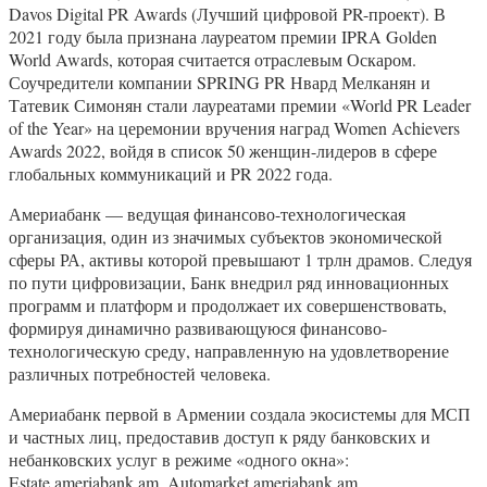
Davos Digital PR Awards (Лучший цифровой PR-проект). В
2021 году была признана лауреатом премии IPRA Golden
World Awards, которая считается отраслевым Оскаром.
Соучредители компании SPRING PR Нвард Мелканян и
Татевик Симонян стали лауреатами премии «World PR Leader
of the Year» на церемонии вручения наград Women Achievers
Awards 2022, войдя в список 50 женщин-лидеров в сфере
глобальных коммуникаций и PR 2022 года.
Америабанк — ведущая финансово-технологическая
организация, один из значимых субъектов экономической
сферы РА, активы которой превышают 1 трлн драмов. Следуя
по пути цифровизации, Банк внедрил ряд инновационных
программ и платформ и продолжает их совершенствовать,
формируя динамично развивающуюся финансово-
технологическую среду, направленную на удовлетворение
различных потребностей человека.
Америабанк первой в Армении создала экосистемы для МСП
и частных лиц, предоставив доступ к ряду банковских и
небанковских услуг в режиме «одного окна»:
Estate.ameriabank.am, Automarket.ameriabank.am,