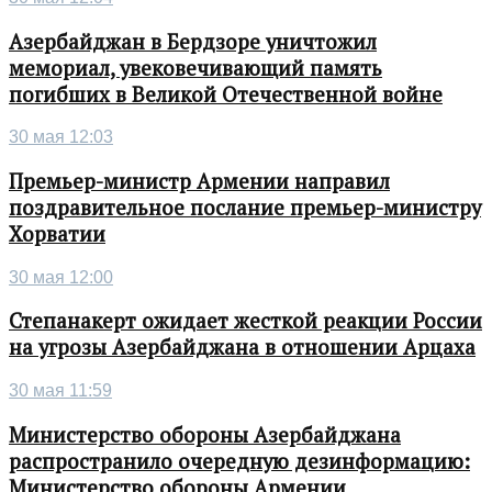
Азербайджан в Бердзоре уничтожил
мемориал, увековечивающий память
погибших в Великой Отечественной войне
30 мая 12:03
Премьер-министр Армении направил
поздравительное послание премьер-министру
Хорватии
30 мая 12:00
Степанакерт ожидает жесткой реакции России
на угрозы Азербайджана в отношении Арцаха
30 мая 11:59
Министерство обороны Азербайджана
распространило очередную дезинформацию:
Министерство обороны Армении