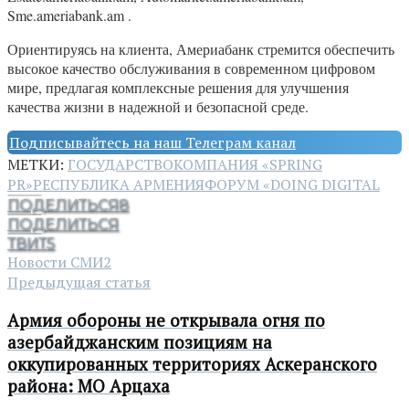
Sme.ameriabank.am .
Ориентируясь на клиента, Америабанк стремится обеспечить
высокое качество обслуживания в современном цифровом
мире, предлагая комплексные решения для улучшения
качества жизни в надежной и безопасной среде.
Подписывайтесь на наш Телеграм канал
МЕТКИ:
ГОСУДАРСТВО
КОМПАНИЯ «SPRING
PR»
РЕСПУБЛИКА АРМЕНИЯ
ФОРУМ «DOING DIGITAL
ПОДЕЛИТЬСЯ
8
ПОДЕЛИТЬСЯ
ТВИТ
5
Новости СМИ2
Предыдущая статья
Армия обороны не открывала огня по
азербайджанским позициям на
оккупированных территориях Аскеранского
района: МО Арцаха