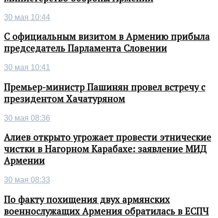
30 мая 10:44
С официальным визитом в Армению прибыла
председатель Парламента Словении
30 мая 10:41
Премьер-министр Пашинян провел встречу с
президентом Хачатуряном
30 мая 08:36
Алиев открыто угрожает провести этнические
чистки в Нагорном Карабахе: заявление МИД
Армении
30 мая 08:33
По факту похищения двух армянских
военнослужащих Армения обратилась в ЕСПЧ