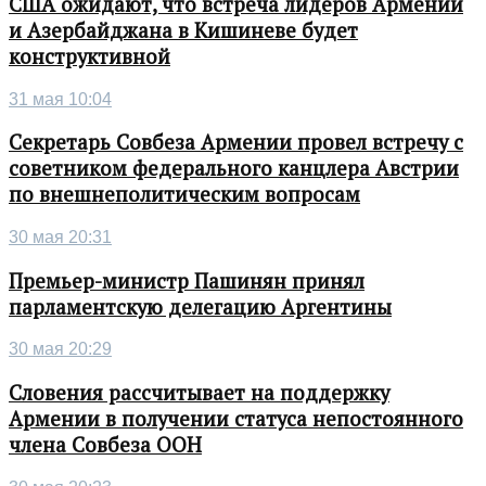
США ожидают, что встреча лидеров Армении
и Азербайджана в Кишиневе будет
конструктивной
31 мая 10:04
Секретарь Совбеза Армении провел встречу с
советником федерального канцлера Австрии
по внешнеполитическим вопросам
30 мая 20:31
Премьер-министр Пашинян принял
парламентскую делегацию Аргентины
30 мая 20:29
Словения рассчитывает на поддержку
Армении в получении статуса непостоянного
члена Совбеза ООН