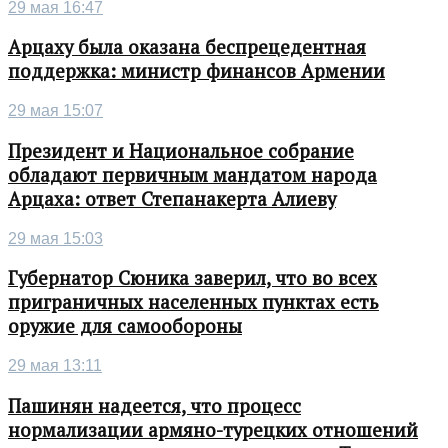
29 мая 16:47
Арцаху была оказана беспрецедентная
поддержка: министр финансов Армении
29 мая 15:07
Президент и Национальное собрание
обладают первичным мандатом народа
Арцаха: ответ Степанакерта Алиеву
29 мая 15:03
Губернатор Сюника заверил, что во всех
приграничных населенных пунктах есть
оружие для самообороны
29 мая 13:11
Пашинян надеется, что процесс
нормализации армяно-турецких отношений