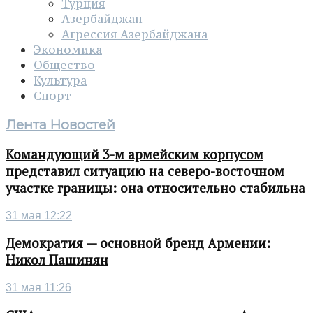
Турция
Азербайджан
Агрессия Азербайджана
Экономика
Общество
Культура
Спорт
Лента Новостей
Командующий 3-м армейским корпусом
представил ситуацию на северо-восточном
участке границы: она относительно стабильна
31 мая 12:22
Демократия — основной бренд Армении:
Никол Пашинян
31 мая 11:26