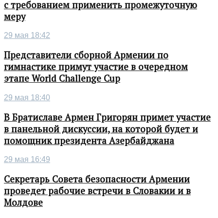
с требованием применить промежуточную
меру
29 мая 18:42
Представители сборной Армении по
гимнастике примут участие в очередном
этапе World Challenge Cup
29 мая 18:40
В Братиславе Армен Григорян примет участие
в панельной дискуссии, на которой будет и
помощник президента Азербайджана
29 мая 16:49
Секретарь Совета безопасности Армении
проведет рабочие встречи в Словакии и в
Молдове