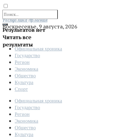
Отправить
Республика Армения
Воскресенье, 9 августа, 2026
Результатов нет
Читать все
результаты
Официальная хроника
Государство
Регион
Экономика
Общество
Культура
Спорт
Официальная хроника
Государство
Регион
Экономика
Общество
Культура