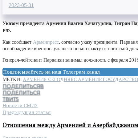
2023-05-31
Указом президента Армении Ваагна Хачатуряна, Тигран Па
РФ.
Как сообщает
Арменпресс
, согласно указу президента, Парва
освобождение военнослужащего по контракту от воинской долж
Генерал-лейтенант Парванян занимал должность с февраля 2018
Подписывайтесь на наш Телеграм канал
МЕТКИ:
АРМЕНИЯ СЕГОДНЯ
ВС АРМЕНИИ
ГОСУДАРСТВ
ПОДЕЛИТЬСЯ
8
ПОДЕЛИТЬСЯ
ТВИТ
5
Новости СМИ2
Предыдущая статья
Отношения между Арменией и Азербайджаном 
Следующая статья