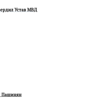
ердил Устав МВД
л Пашинян