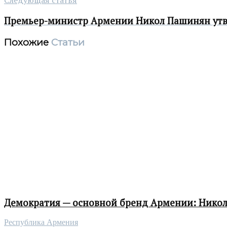
Премьер-министр Армении Никол Пашинян утв
Похожие
Статьи
Демократия — основной бренд Армении: Нико
Республика Армения