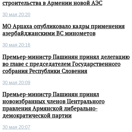
строительства в Армении новой АЭС
30 мая 20:20
МО Арцаха опубликовало кадры применения
азербайджанскими ВС минометов
30 мая 20:16
Премьер-министр Пашинян принял делегацию
во главе с председателем Государственного
собрания Республики Словения
30 мая 20:09
Премьер-министр Пашинян принял
новоизбранных членов Центрального
правления Армянской либерально-
демократической партии
30 мая 20:07