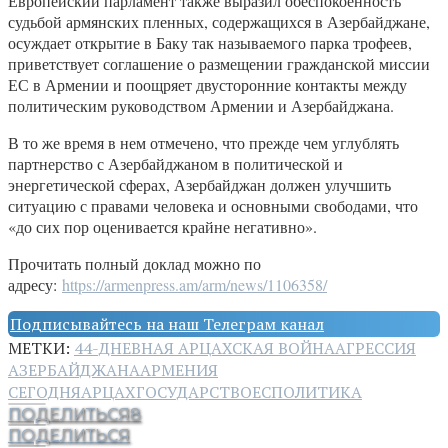
Европейский парламент также выразил обеспокоенность
судьбой армянских пленных, содержащихся в Азербайджане,
осуждает открытие в Баку так называемого парка трофеев,
приветствует соглашение о размещении гражданской миссии
ЕС в Армении и поощряет двусторонние контакты между
политическим руководством Армении и Азербайджана.
В то же время в нем отмечено, что прежде чем углублять
партнерство с Азербайджаном в политической и
энергетической сферах, Азербайджан должен улучшить
ситуацию с правами человека и основными свободами, что
«до сих пор оценивается крайне негативно».
Прочитать полный доклад можно по
адресу:
https://armenpress.am/arm/news/1106358/
Подписывайтесь на наш Телеграм канал
МЕТКИ:
44-ДНЕВНАЯ АРЦАХСКАЯ ВОЙНА
АГРЕССИЯ
АЗЕРБАЙДЖАНА
АРМЕНИЯ
СЕГОДНЯ
АРЦАХ
ГОСУДАРСТВО
ЕС
ПОЛИТИКА
ПОДЕЛИТЬСЯ
8
ПОДЕЛИТЬСЯ