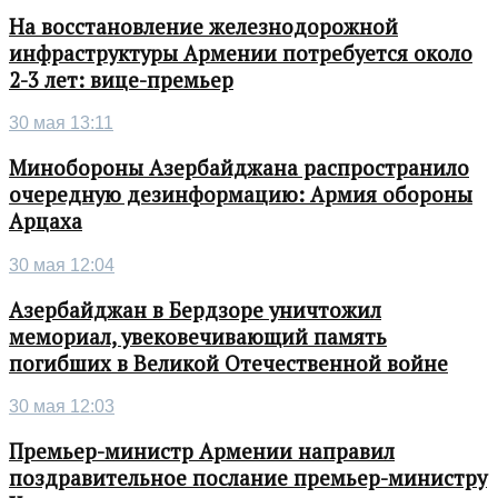
На восстановление железнодорожной
инфраструктуры Армении потребуется около
2-3 лет: вице-премьер
30 мая 13:11
Минобороны Азербайджана распространило
очередную дезинформацию: Армия обороны
Арцаха
30 мая 12:04
Азербайджан в Бердзоре уничтожил
мемориал, увековечивающий память
погибших в Великой Отечественной войне
30 мая 12:03
Премьер-министр Армении направил
поздравительное послание премьер-министру