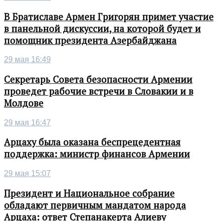
В Братиславе Армен Григорян примет участие
в панельной дискуссии, на которой будет и
помощник президента Азербайджана
29 мая 16:49
Секретарь Совета безопасности Армении
проведет рабочие встречи в Словакии и в
Молдове
29 мая 16:47
Арцаху была оказана беспрецедентная
поддержка: министр финансов Армении
29 мая 15:07
Президент и Национальное собрание
обладают первичным мандатом народа
Арцаха: ответ Степанакерта Алиеву