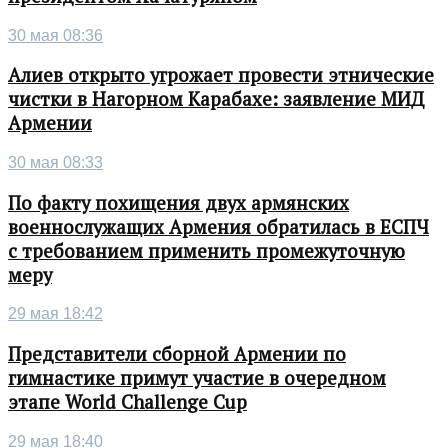
30 мая 08:36
Алиев открыто угрожает провести этнические
чистки в Нагорном Карабахе: заявление МИД
Армении
30 мая 08:33
По факту похищения двух армянских
военнослужащих Армения обратилась в ЕСПЧ
с требованием применить промежуточную
меру
29 мая 18:42
Представители сборной Армении по
гимнастике примут участие в очередном
этапе World Challenge Cup
29 мая 18:40