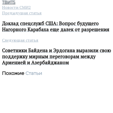
ТВИТ
5
Новости СМИ2
Предыдущая статья
Доклад спецслужб США: Вопрос будущего
Нагорного Карабаха еще далек от разрешения
Следующая статья
Советники Байдена и Эрдогана выразили свою
поддержку мирным переговорам между
Арменией и Азербайджаном
Похожие
Статьи