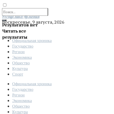
Отправить
Республика Армения
Воскресенье, 9 августа, 2026
Результатов нет
Читать все
результаты
Официальная хроника
Государство
Регион
Экономика
Общество
Культура
Спорт
Официальная хроника
Государство
Регион
Экономика
Общество
Культура