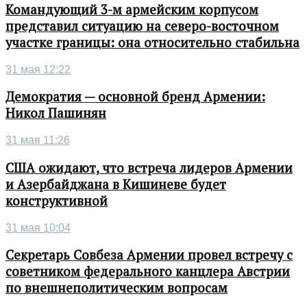
Командующий 3-м армейским корпусом
представил ситуацию на северо-восточном
участке границы: она относительно стабильна
31 мая 12:22
Демократия — основной бренд Армении:
Никол Пашинян
31 мая 11:26
США ожидают, что встреча лидеров Армении
и Азербайджана в Кишиневе будет
конструктивной
31 мая 10:04
Секретарь Совбеза Армении провел встречу с
советником федерального канцлера Австрии
по внешнеполитическим вопросам