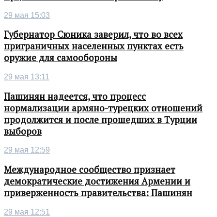
29 мая 15:03
Губернатор Сюника заверил, что во всех
приграничных населенных пунктах есть
оружие для самообороны
29 мая 13:11
Пашинян надеется, что процесс
нормализации армяно-турецких отношений
продолжится и после прошедших в Турции
выборов
29 мая 12:59
Международное сообщество признает
демократические достижения Армении и
приверженность правительства: Пашинян
29 мая 12:51