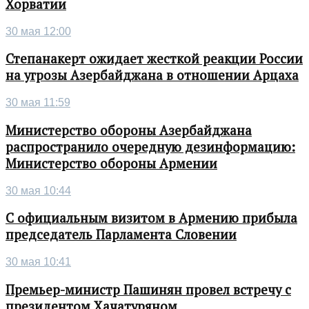
Хорватии
30 мая 12:00
Степанакерт ожидает жесткой реакции России
на угрозы Азербайджана в отношении Арцаха
30 мая 11:59
Министерство обороны Азербайджана
распространило очередную дезинформацию:
Министерство обороны Армении
30 мая 10:44
С официальным визитом в Армению прибыла
председатель Парламента Словении
30 мая 10:41
Премьер-министр Пашинян провел встречу с
президентом Хачатуряном