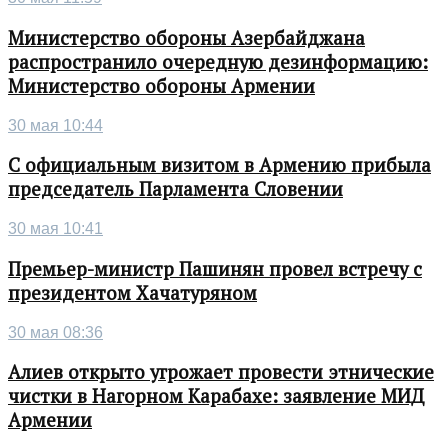
Министерство обороны Азербайджана
распространило очередную дезинформацию:
Министерство обороны Армении
30 мая 10:44
С официальным визитом в Армению прибыла
председатель Парламента Словении
30 мая 10:41
Премьер-министр Пашинян провел встречу с
президентом Хачатуряном
30 мая 08:36
Алиев открыто угрожает провести этнические
чистки в Нагорном Карабахе: заявление МИД
Армении