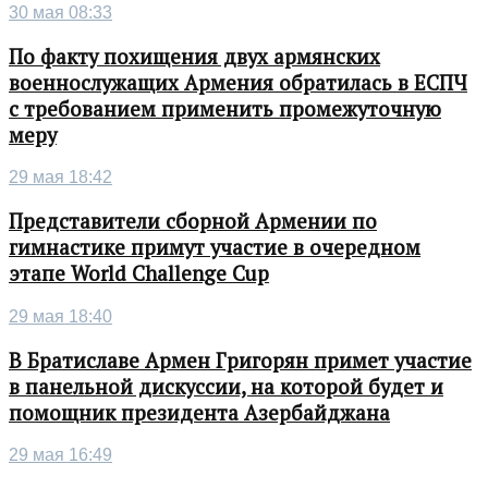
30 мая 08:33
По факту похищения двух армянских
военнослужащих Армения обратилась в ЕСПЧ
с требованием применить промежуточную
меру
29 мая 18:42
Представители сборной Армении по
гимнастике примут участие в очередном
этапе World Challenge Cup
29 мая 18:40
В Братиславе Армен Григорян примет участие
в панельной дискуссии, на которой будет и
помощник президента Азербайджана
29 мая 16:49