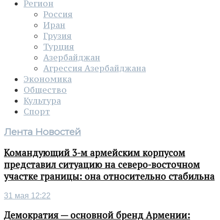
Регион
Россия
Иран
Грузия
Турция
Азербайджан
Агрессия Азербайджана
Экономика
Общество
Культура
Спорт
Лента Новостей
Командующий 3-м армейским корпусом
представил ситуацию на северо-восточном
участке границы: она относительно стабильна
31 мая 12:22
Демократия — основной бренд Армении: