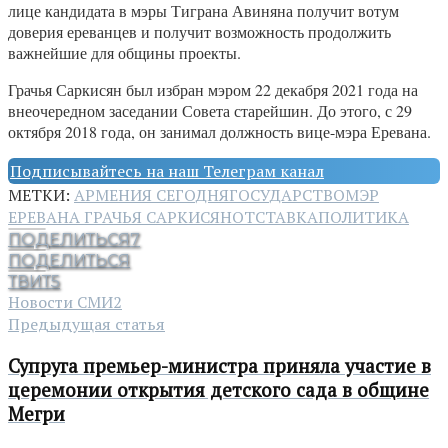
лице кандидата в мэры Тиграна Авиняна получит вотум
доверия ереванцев и получит возможность продолжить
важнейшие для общины проекты.
Грачья Саркисян был избран мэром 22 декабря 2021 года на
внеочередном заседании Совета старейшин. До этого, с 29
октября 2018 года, он занимал должность вице-мэра Еревана.
Подписывайтесь на наш Телеграм канал
МЕТКИ:
АРМЕНИЯ СЕГОДНЯ
ГОСУДАРСТВО
МЭР
ЕРЕВАНА ГРАЧЬЯ САРКИСЯН
ОТСТАВКА
ПОЛИТИКА
ПОДЕЛИТЬСЯ
7
ПОДЕЛИТЬСЯ
ТВИТ
5
Новости СМИ2
Предыдущая статья
Супруга премьер-министра приняла участие в
церемонии открытия детского сада в общине
Мегри