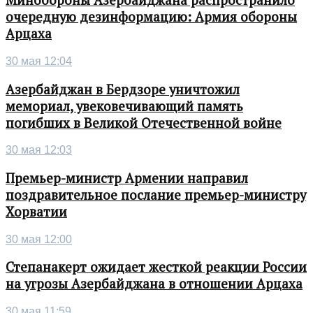
Минобороны Азербайджана распространило
очередную дезинформацию: Армия обороны
Арцаха
30 мая 12:04
Азербайджан в Бердзоре уничтожил
мемориал, увековечивающий память
погибших в Великой Отечественной войне
30 мая 12:03
Премьер-министр Армении направил
поздравительное послание премьер-министру
Хорватии
30 мая 12:00
Степанакерт ожидает жесткой реакции России
на угрозы Азербайджана в отношении Арцаха
30 мая 11:59