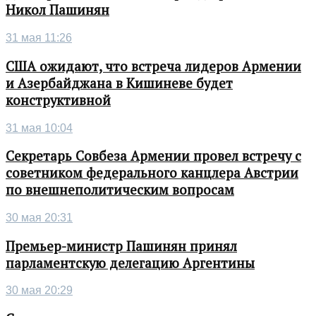
Никол Пашинян
31 мая 11:26
США ожидают, что встреча лидеров Армении
и Азербайджана в Кишиневе будет
конструктивной
31 мая 10:04
Секретарь Совбеза Армении провел встречу с
советником федерального канцлера Австрии
по внешнеполитическим вопросам
30 мая 20:31
Премьер-министр Пашинян принял
парламентскую делегацию Аргентины
30 мая 20:29