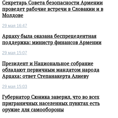
Секретарь Совета безопасности Армении
проведет рабочие встречи в Словакии и в
Молдове
29 мая 16:47
Арцаху была оказана беспрецедентная
поддержка: министр финансов Армении
29 мая 15:07
Президент и Национальное собрание
обладают первичным мандатом народа
Арцаха: ответ Степанакерта Алиеву
29 мая 15:03
Губернатор Сюника заверил, что во всех
приграничных населенных пунктах есть
оружие для самообороны