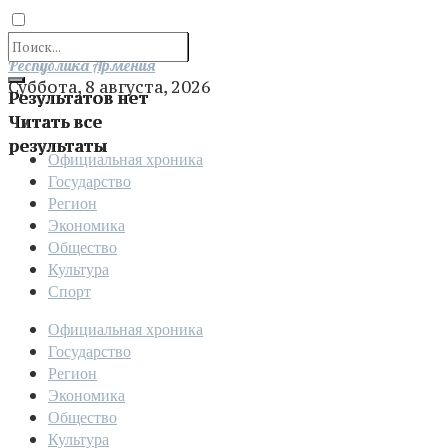
Отправить
Республика Армения
Суббота, 8 августа, 2026
Результатов нет
Читать все
результаты
Официальная хроника
Государство
Регион
Экономика
Общество
Культура
Спорт
Официальная хроника
Государство
Регион
Экономика
Общество
Культура