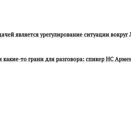
дачей является урегулирование ситуации вокруг
 какие-то грани для разговора: спикер НС Арме