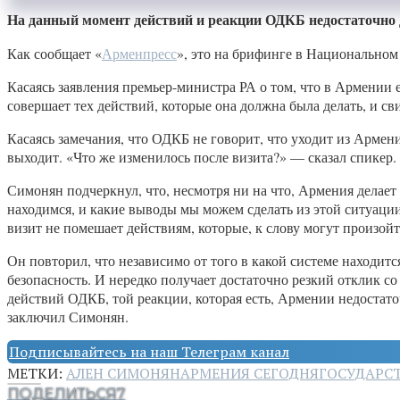
На данный момент действий и реакции ОДКБ недостаточно 
Как сообщает «
Арменпресс
», это на брифинге в Национально
Касаясь заявления премьер-министра РА о том, что в Армении
совершает тех действий, которые она должна была делать, и св
Касаясь замечания, что ОДКБ не говорит, что уходит из Армен
выходит. «Что же изменилось после визита?» — сказал спикер.
Симонян подчеркнул, что, несмотря ни на что, Армения делает
находимся, и какие выводы мы можем сделать из этой ситуаци
визит не помешает действиям, которые, к слову могут произойт
Он повторил, что независимо от того в какой системе находитс
безопасность. И нередко получает достаточно резкий отклик с
действий ОДКБ, той реакции, которая есть, Армении недостаточ
заключил Симонян.
Подписывайтесь на наш Телеграм канал
МЕТКИ:
АЛЕН СИМОНЯН
АРМЕНИЯ СЕГОДНЯ
ГОСУДАРС
ПОДЕЛИТЬСЯ
7