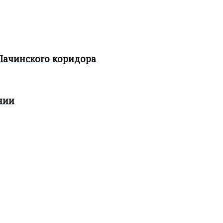
 Лачинского коридора
нии