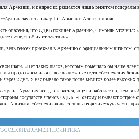
для Армении, и вопрос не решается лишь визитом генераль
м собрании заявил спикер НС Армении Ален Симонян.
 есть опасения, что ОДКБ покинет Армению, Симонян уточнил: «
идетельствует об их отсутствии».
ии, ведь генсек приезжал в Армению с официальным визитом, сп
 свои шаги. «Нет таких шагов, которым помешало бы наше членс
и, мы продолжаем искать все возможные пути обеспечения безоп
и через 2 дня. У нас бывало такое после визитов более высоких
я страна, Армения всегда старается, ищет и работает над тем, 
о стороны государств-членов ОДКБ. «Поэтому и бывают острые о
но. А визита, обеспечивающего лишь теоретическую часть, вряд 
ТВО
ОДКБ
ПАРЛАМЕНТ
ПОЛИТИКА