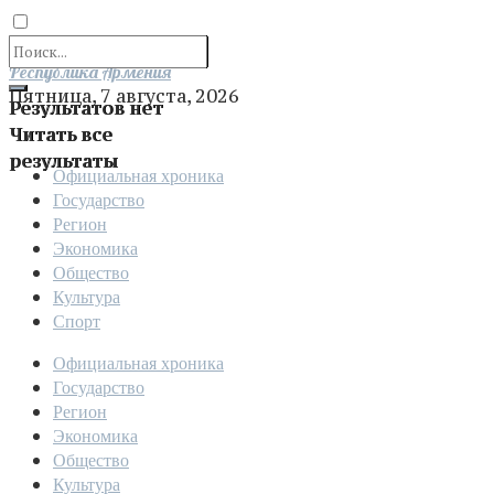
Отправить
Республика Армения
Пятница, 7 августа, 2026
Результатов нет
Читать все
результаты
Официальная хроника
Государство
Регион
Экономика
Общество
Культура
Спорт
Официальная хроника
Государство
Регион
Экономика
Общество
Культура