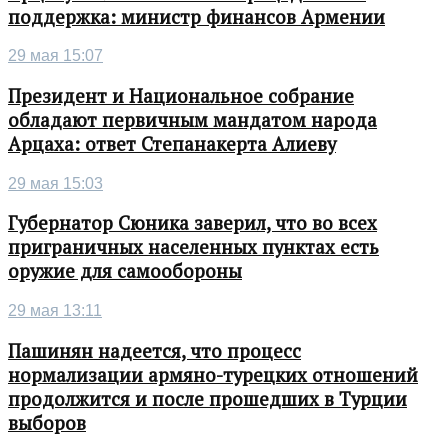
поддержка: министр финансов Армении
29 мая 15:07
Президент и Национальное собрание
обладают первичным мандатом народа
Арцаха: ответ Степанакерта Алиеву
29 мая 15:03
Губернатор Сюника заверил, что во всех
приграничных населенных пунктах есть
оружие для самообороны
29 мая 13:11
Пашинян надеется, что процесс
нормализации армяно-турецких отношений
продолжится и после прошедших в Турции
выборов