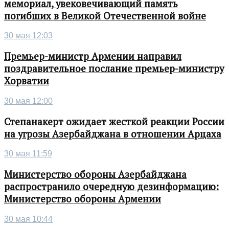
мемориал, увековечивающий память
погибших в Великой Отечественной войне
30 мая 12:03
Премьер-министр Армении направил
поздравительное послание премьер-министру
Хорватии
30 мая 12:00
Степанакерт ожидает жесткой реакции России
на угрозы Азербайджана в отношении Арцаха
30 мая 11:59
Министерство обороны Азербайджана
распространило очередную дезинформацию:
Министерство обороны Армении
30 мая 10:44