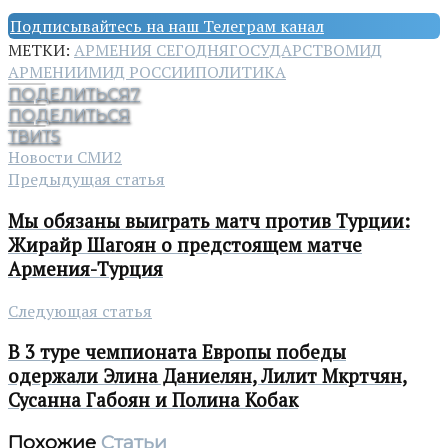
Подписывайтесь на наш Телеграм канал
МЕТКИ:
АРМЕНИЯ СЕГОДНЯ
ГОСУДАРСТВО
МИД
АРМЕНИИ
МИД РОССИИ
ПОЛИТИКА
ПОДЕЛИТЬСЯ
7
ПОДЕЛИТЬСЯ
ТВИТ
5
Новости СМИ2
Предыдущая статья
Мы обязаны выиграть матч против Турции:
Жирайр Шагоян о предстоящем матче
Армения-Турция
Следующая статья
В 3 туре чемпионата Европы победы
одержали Элина Даниелян, Лилит Мкртчян,
Сусанна Габоян и Полина Кобак
Похожие
Статьи