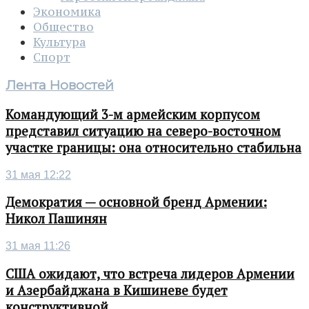
Экономика
Общество
Культура
Спорт
Лента Новостей
Командующий 3-м армейским корпусом
представил ситуацию на северо-восточном
участке границы: она относительно стабильна
31 мая 12:22
Демократия — основной бренд Армении:
Никол Пашинян
31 мая 11:26
США ожидают, что встреча лидеров Армении
и Азербайджана в Кишиневе будет
конструктивной