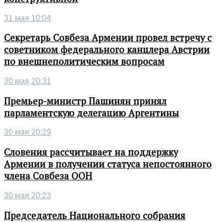
31 мая 10:04
Секретарь Совбеза Армении провел встречу с
советником федерального канцлера Австрии
по внешнеполитическим вопросам
30 мая 20:31
Премьер-министр Пашинян принял
парламентскую делегацию Аргентины
30 мая 20:29
Словения рассчитывает на поддержку
Армении в получении статуса непостоянного
члена Совбеза ООН
30 мая 20:23
Председатель Национального собрания