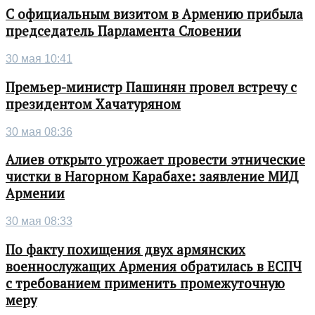
С официальным визитом в Армению прибыла
председатель Парламента Словении
30 мая 10:41
Премьер-министр Пашинян провел встречу с
президентом Хачатуряном
30 мая 08:36
Алиев открыто угрожает провести этнические
чистки в Нагорном Карабахе: заявление МИД
Армении
30 мая 08:33
По факту похищения двух армянских
военнослужащих Армения обратилась в ЕСПЧ
с требованием применить промежуточную
меру