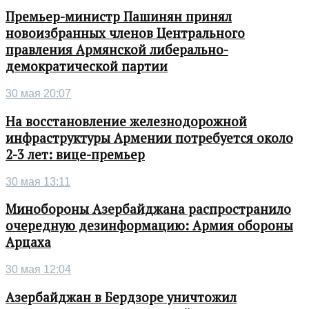
Премьер-министр Пашинян принял
новоизбранных членов Центрального
правления Армянской либерально-
демократической партии
30 мая 20:07
На восстановление железнодорожной
инфраструктуры Армении потребуется около
2-3 лет: вице-премьер
30 мая 13:11
Минобороны Азербайджана распространило
очередную дезинформацию: Армия обороны
Арцаха
30 мая 12:04
Азербайджан в Бердзоре уничтожил