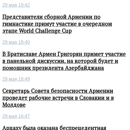
29 мая 18:42
Представители сборной Армении по
гимнастике примут участие в очередном
этапе World Challenge Cup
29 мая 18:40
В Братиславе Армен Григорян примет участие
в панельной дискуссии, на которой будет и
помощник президента Азербайджана
29 мая 16:49
Секретарь Совета безопасности Армении
проведет рабочие встречи в Словакии и в
Молдове
29 мая 16:47
Арцаху была оказана беспрецедентная