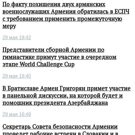
По факту похищения двух армянских
военнослужащих Армения обратилась в ЕСПЧ
с требованием применить промежуточную
меру
29 мая 18:42
Представители сборной Армении по
гимнастике примут участие в очередном
этапе World Challenge Cup
29 мая 18:40
В Братиславе Армен Григорян примет участие
в панельной дискуссии, на которой будет и
помощник президента Азербайджана
29 мая 16:49
Секретарь Совета безопасности Армении
проведет рабочие встречи в Словакии и в