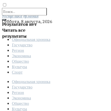
Отправить
Республика Армения
Суббота, 8 августа, 2026
Результатов нет
Читать все
результаты
Официальная хроника
Государство
Регион
Экономика
Общество
Культура
Спорт
Официальная хроника
Государство
Регион
Экономика
Общество
Культура