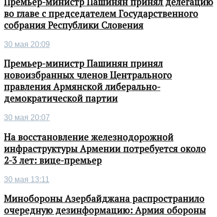
Премьер-министр Пашинян принял делегацию
во главе с председателем Государственного
собрания Республики Словения
30 мая 20:09
Премьер-министр Пашинян принял
новоизбранных членов Центрального
правления Армянской либерально-
демократической партии
30 мая 20:07
На восстановление железнодорожной
инфраструктуры Армении потребуется около
2-3 лет: вице-премьер
30 мая 13:11
Минобороны Азербайджана распространило
очередную дезинформацию: Армия обороны