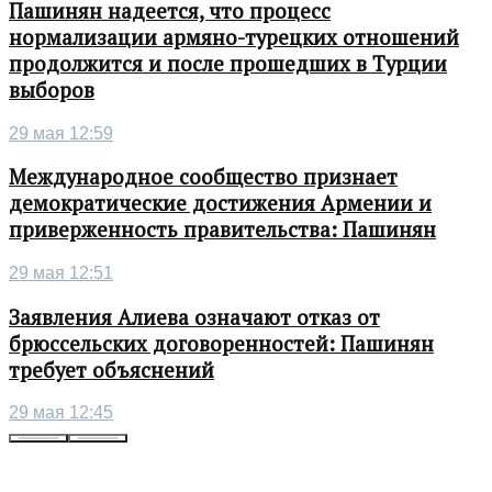
Пашинян надеется, что процесс
нормализации армяно-турецких отношений
продолжится и после прошедших в Турции
выборов
29 мая 12:59
Международное сообщество признает
демократические достижения Армении и
приверженность правительства: Пашинян
29 мая 12:51
Заявления Алиева означают отказ от
брюссельских договоренностей: Пашинян
требует объяснений
29 мая 12:45