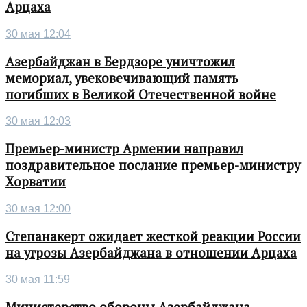
Арцаха
30 мая 12:04
Азербайджан в Бердзоре уничтожил
мемориал, увековечивающий память
погибших в Великой Отечественной войне
30 мая 12:03
Премьер-министр Армении направил
поздравительное послание премьер-министру
Хорватии
30 мая 12:00
Степанакерт ожидает жесткой реакции России
на угрозы Азербайджана в отношении Арцаха
30 мая 11:59