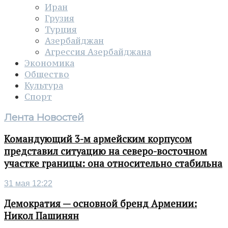
Иран
Грузия
Турция
Азербайджан
Агрессия Азербайджана
Экономика
Общество
Культура
Спорт
Лента Новостей
Командующий 3-м армейским корпусом
представил ситуацию на северо-восточном
участке границы: она относительно стабильна
31 мая 12:22
Демократия — основной бренд Армении:
Никол Пашинян