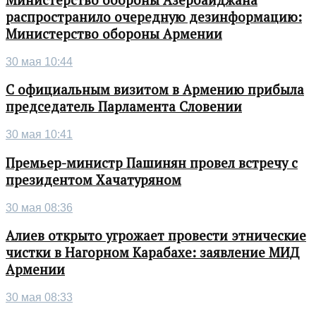
Министерство обороны Азербайджана
распространило очередную дезинформацию:
Министерство обороны Армении
30 мая 10:44
С официальным визитом в Армению прибыла
председатель Парламента Словении
30 мая 10:41
Премьер-министр Пашинян провел встречу с
президентом Хачатуряном
30 мая 08:36
Алиев открыто угрожает провести этнические
чистки в Нагорном Карабахе: заявление МИД
Армении
30 мая 08:33