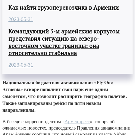
Как найти грузоперевозчика в Армении
2023-05-31
Командующий 3-м армейским корпусом
представил ситуацию на северо-
восточном участке границы: она
относительно стабильна
2023-05-31
Национальная бюджетная авиакомпания «Fly One
Armenia» вскоре пополнит свой парк еще одним
самолетом, что позволит расширить географию полетов.
Также запланированы рейсы по пяти новым
направлениям.
В беседе с корреспондентом «
Арменпресс
», говоря об
ожидаемых новостях, председатель Правления авиакомпании
Арам Ананян сообщил, что новый самолет из класса Airbus