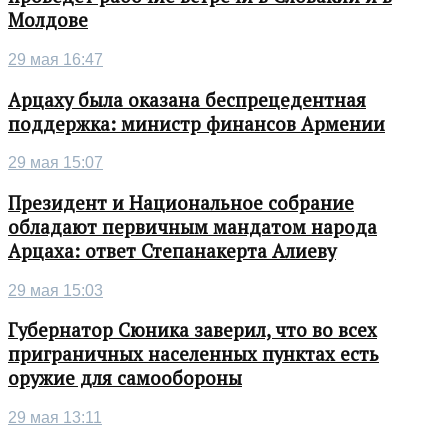
Молдове
29 мая 16:47
Арцаху была оказана беспрецедентная
поддержка: министр финансов Армении
29 мая 15:07
Президент и Национальное собрание
обладают первичным мандатом народа
Арцаха: ответ Степанакерта Алиеву
29 мая 15:03
Губернатор Сюника заверил, что во всех
приграничных населенных пунктах есть
оружие для самообороны
29 мая 13:11