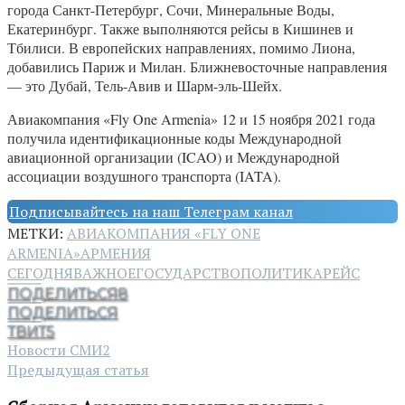
города Санкт-Петербург, Сочи, Минеральные Воды,
Екатеринбург. Также выполняются рейсы в Кишинев и
Тбилиси. В европейских направлениях, помимо Лиона,
добавились Париж и Милан. Ближневосточные направления
— это Дубай, Тель-Авив и Шарм-эль-Шейх.
Авиакомпания «Fly One Armenia» 12 и 15 ноября 2021 года
получила идентификационные коды Международной
авиационной организации (ICAO) и Международной
ассоциации воздушного транспорта (IATA).
Подписывайтесь на наш Телеграм канал
МЕТКИ:
АВИАКОМПАНИЯ «FLY ONE
ARMENIA»
АРМЕНИЯ
СЕГОДНЯ
ВАЖНОЕ
ГОСУДАРСТВО
ПОЛИТИКА
РЕЙС
ПОДЕЛИТЬСЯ
8
ПОДЕЛИТЬСЯ
ТВИТ
5
Новости СМИ2
Предыдущая статья