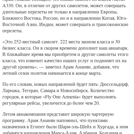
A330. Он, в отличие от других самолетов, может совершать
длительные перелеты не только в направлении Европы,
Ближнего Востока, России, но и в направлении Китая, Юго-
Восточной Азии, Индии, может совершать и трансокеанские
перелеты.
«Это 252-местный самолет. 222 места эконом класса и 30
бизнес класса. Он в скором времени дополнит наш авиапарк.
В ближайшее время мы приобретем и другие самолеты этого
класса, что изменит качество наших услуг и поднимет их на
другой уровень», — заметил Арам Ананян, добавив, что
летний сезон полетов начинается в конце марта.
По его словам, новых направлений будет пять: Дюссельдорф,
Ларнака, Тегеран, Самара и Новосибирск. Количество
городов, в которые «Fly One Armenia» будет выполнять
регулярные рейсы, увеличится до более чем 20.
Летом авиакомпания представит широкую чартерную
программу. Арам Ананян напомнил, что пунктами
назначения в Египет были Шарм-эль-Шейх и Хургада, к ним
добавятся направления Марса-Алам, Албания, Болгария и