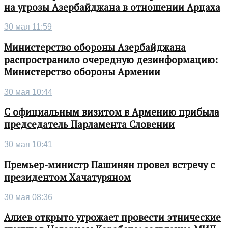
на угрозы Азербайджана в отношении Арцаха
30 мая 11:59
Министерство обороны Азербайджана
распространило очередную дезинформацию:
Министерство обороны Армении
30 мая 10:44
С официальным визитом в Армению прибыла
председатель Парламента Словении
30 мая 10:41
Премьер-министр Пашинян провел встречу с
президентом Хачатуряном
30 мая 08:36
Алиев открыто угрожает провести этнические