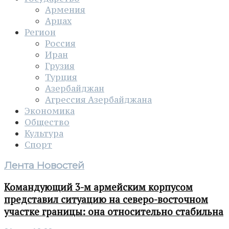
Армения
Арцах
Регион
Россия
Иран
Грузия
Турция
Азербайджан
Агрессия Азербайджана
Экономика
Общество
Культура
Спорт
Лента Новостей
Командующий 3-м армейским корпусом
представил ситуацию на северо-восточном
участке границы: она относительно стабильна