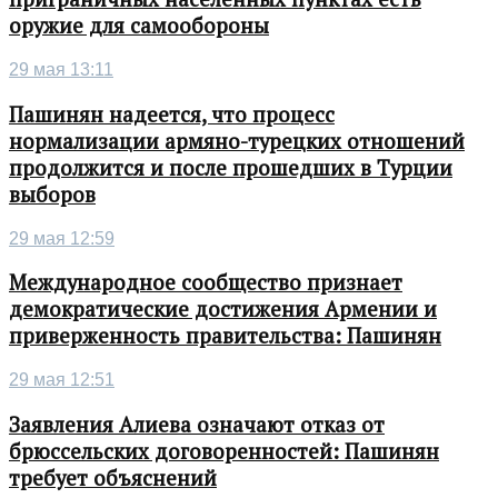
оружие для самообороны
29 мая 13:11
Пашинян надеется, что процесс
нормализации армяно-турецких отношений
продолжится и после прошедших в Турции
выборов
29 мая 12:59
Международное сообщество признает
демократические достижения Армении и
приверженность правительства: Пашинян
29 мая 12:51
Заявления Алиева означают отказ от
брюссельских договоренностей: Пашинян
требует объяснений