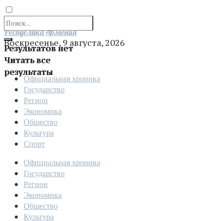
Отправить
Республика Армения
Воскресенье, 9 августа, 2026
Результатов нет
Читать все
результаты
Официальная хроника
Государство
Регион
Экономика
Общество
Культура
Спорт
Официальная хроника
Государство
Регион
Экономика
Общество
Культура