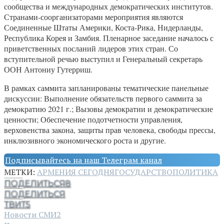
сообщества и международных демократических институтов.
Странами-соорганизаторами мероприятия являются
Соединенные Штаты Америки, Коста-Рика, Нидерланды,
Республика Корея и Замбия. Пленарное заседание началось с
приветственных посланий лидеров этих стран. Со
вступительной речью выступил и Генеральный секретарь
ООН Антониу Гутерриш.
В рамках саммита запланированы тематические панельные
дискуссии: Выполнение обязательств первого саммита за
демократию 2021 г.; Вызовы демократии и демократические
ценности; Обеспечение подотчетности управления,
верховенства закона, защиты прав человека, свободы прессы,
инклюзивного экономического роста и другие.
Подписывайтесь на наш Телеграм канал
МЕТКИ:
АРМЕНИЯ СЕГОДНЯ
ГОСУДАРСТВО
ПОЛИТИКА
ПОДЕЛИТЬСЯ
8
ПОДЕЛИТЬСЯ
ТВИТ
5
Новости СМИ2