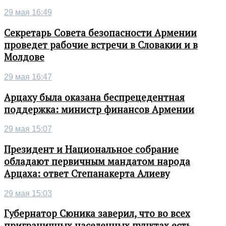
29 мая 16:49
Секретарь Совета безопасности Армении
проведет рабочие встречи в Словакии и в
Молдове
29 мая 16:47
Арцаху была оказана беспрецедентная
поддержка: министр финансов Армении
29 мая 15:07
Президент и Национальное собрание
обладают первичным мандатом народа
Арцаха: ответ Степанакерта Алиеву
29 мая 15:03
Губернатор Сюника заверил, что во всех
приграничных населенных пунктах есть