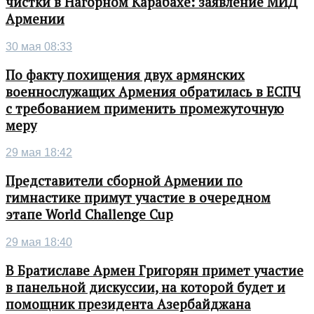
чистки в Нагорном Карабахе: заявление МИД
Армении
30 мая 08:33
По факту похищения двух армянских
военнослужащих Армения обратилась в ЕСПЧ
с требованием применить промежуточную
меру
29 мая 18:42
Представители сборной Армении по
гимнастике примут участие в очередном
этапе World Challenge Cup
29 мая 18:40
В Братиславе Армен Григорян примет участие
в панельной дискуссии, на которой будет и
помощник президента Азербайджана