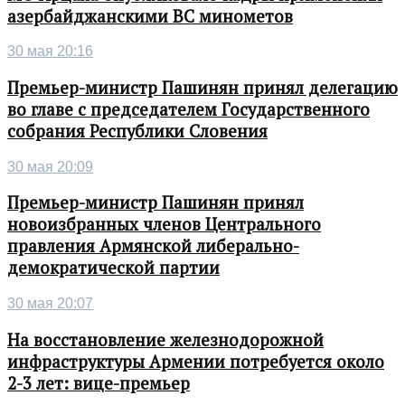
азербайджанскими ВС минометов
30 мая 20:16
Премьер-министр Пашинян принял делегацию
во главе с председателем Государственного
собрания Республики Словения
30 мая 20:09
Премьер-министр Пашинян принял
новоизбранных членов Центрального
правления Армянской либерально-
демократической партии
30 мая 20:07
На восстановление железнодорожной
инфраструктуры Армении потребуется около
2-3 лет: вице-премьер