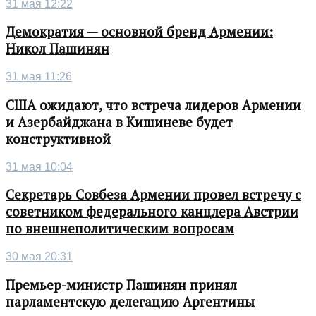
31 мая 12:22
Демократия — основной бренд Армении:
Никол Пашинян
31 мая 11:26
США ожидают, что встреча лидеров Армении
и Азербайджана в Кишиневе будет
конструктивной
31 мая 10:04
Секретарь Совбеза Армении провел встречу с
советником федерального канцлера Австрии
по внешнеполитическим вопросам
30 мая 20:31
Премьер-министр Пашинян принял
парламентскую делегацию Аргентины