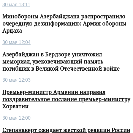
30 мая 13:11
Минобороны Азербайджана распространило
очередную дезинформацию: Армия обороны
Арцаха
30 мая 12:04
Азербайджан в Бердзоре уничтожил
мемориал, увековечивающий память
погибших в Великой Отечественной войне
30 мая 12:03
Премьер-министр Армении направил
поздравительное послание премьер-министру
Хорватии
30 мая 12:00
Степанакерт ожидает жесткой реакции России