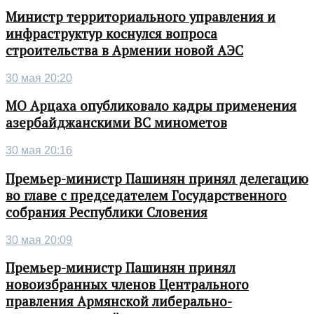
Министр территориального управления и
инфраструктур коснулся вопроса
строительства в Армении новой АЭС
30 мая 20:20
МО Арцаха опубликовало кадры применения
азербайджанскими ВС минометов
30 мая 20:16
Премьер-министр Пашинян принял делегацию
во главе с председателем Государственного
собрания Республики Словения
30 мая 20:09
Премьер-министр Пашинян принял
новоизбранных членов Центрального
правления Армянской либерально-