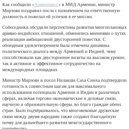
Как сообщили «
Арменпресс
» в МИД Армении, министр
Мирзоян поздравил посла с назначением на ответственную
должность и пожелал ей успехов в ее миссии.
Собеседники обсудили перспективы развития многоплановых
армяно-индийских отношений, обменялись мнениями о путях
реализации амбициозной двусторонней повестки. С
обоюдным удовлетворением была отмечена динамика
политического диалога между Арменией и Индией, чему
способствовали как двусторонние визиты на высоком уровне,
так и активное и эффективное сотрудничество на
международных площадках.
Министр Мирзоян и посол Нилакши Саха Синха подтвердили
готовность к совместным шагам для максимального
использования потенциала Армении и Индии в различных
сферах, включая торгово-экономические и деловые связи,
научную и образовательную сферы, во благо граждан обеих
стран. Было подчёркивалось, что многовековые дружеские
связи между двумя народами также создают благодатную
почву для дальнейшего развития межгосударственного
партнёрства.