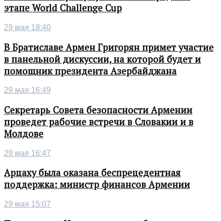
этапе World Challenge Cup
29 мая 18:40
В Братиславе Армен Григорян примет участие
в панельной дискуссии, на которой будет и
помощник президента Азербайджана
29 мая 16:49
Секретарь Совета безопасности Армении
проведет рабочие встречи в Словакии и в
Молдове
29 мая 16:47
Арцаху была оказана беспрецедентная
поддержка: министр финансов Армении
29 мая 15:07