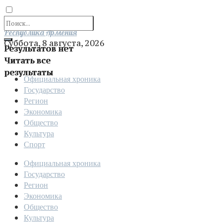
Отправить
Республика Армения
Суббота, 8 августа, 2026
Результатов нет
Читать все
результаты
Официальная хроника
Государство
Регион
Экономика
Общество
Культура
Спорт
Официальная хроника
Государство
Регион
Экономика
Общество
Культура