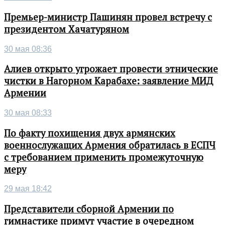
Премьер-министр Пашинян провел встречу с
президентом Хачатуряном
30 мая 08:36
Алиев открыто угрожает провести этнические
чистки в Нагорном Карабахе: заявление МИД
Армении
30 мая 08:33
По факту похищения двух армянских
военнослужащих Армения обратилась в ЕСПЧ
с требованием применить промежуточную
меру
29 мая 18:42
Представители сборной Армении по
гимнастике примут участие в очередном