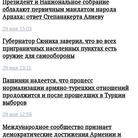
Президент и Национальное собрание
обладают первичным мандатом народа
Арцаха: ответ Степанакерта Алиеву
29 мая 15:03
Губернатор Сюника заверил, что во всех
приграничных населенных пунктах есть
оружие для самообороны
29 мая 13:11
Пашинян надеется, что процесс
нормализации армяно-турецких отношений
продолжится и после прошедших в Турции
выборов
29 мая 12:59
Международное сообщество признает
демократические достижения Армении и