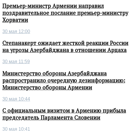
Премьер-министр Армении направил
поздравительное послание премьер-министру
Хорватии
30 мая 12:00
Степанакерт ожидает жесткой реакции России
на угрозы Азербайджана в отношении Арцаха
30 мая 11:59
Министерство обороны Азербайджана
распространило очередную дезинформацию:
Министерство обороны Армении
30 мая 10:44
С официальным визитом в Армению прибыла
председатель Парламента Словении
30 мая 10:41