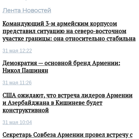
Лента Новостей
Командующий 3-м армейским корпусом
представил ситуацию на северо-восточном
участке границы: она относительно стабильна
31 мая 12:22
Демократия — основной бренд Армении:
Никол Пашинян
31 мая 11:26
США ожидают, что встреча лидеров Армении
и Азербайджана в Кишиневе будет
конструктивной
31 мая 10:04
Секретарь Совбеза Армении провел встречу с