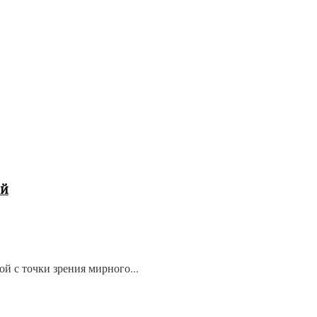
ой
й с точки зрения мирного...