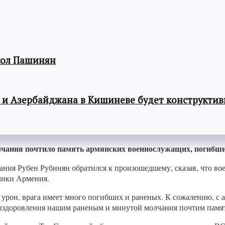
кол Пашинян
 и Азербайджана в Кишиневе будет конструкти
олчания почтило память армянских военнослужащих, погибши
рания Рубен Рубинян обратился к произошедшему, сказав, что
лики Армения.
урон, врага имеет много погибших и раненых. К сожалению, с 
ыздоровления нашим раненым и минутой молчания почтим памят