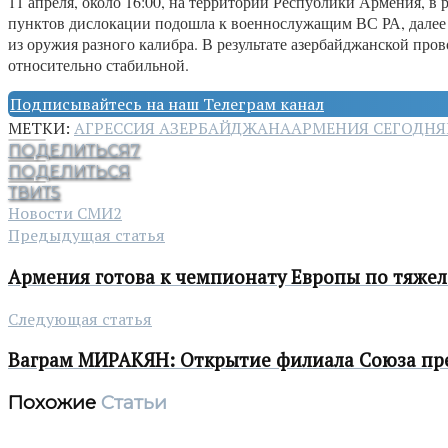
11 апреля, около 16:00, на территории Республики Армения, 
пунктов дислокации подошла к военнослужащим ВС РА, далее 
из оружия разного калибра. В результате азербайджанской пров
относительно стабильной.
Подписывайтесь на наш Телеграм канал
МЕТКИ:
АГРЕССИЯ АЗЕРБАЙДЖАНА
АРМЕНИЯ СЕГОДНЯ
ПОДЕЛИТЬСЯ
7
ПОДЕЛИТЬСЯ
ТВИТ
5
Новости СМИ2
Предыдущая статья
Армения готова к чемпионату Европы по тяжел
Следующая статья
Ваграм МИРАКЯН: Открытие филиала Союза пр
Похожие
Статьи