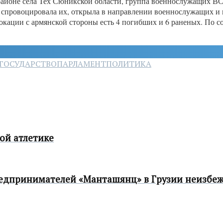
в районе села Тех Сюникской области, группа военнослужащих 
спровоцировала их, открыла в направлении военнослужащих и 
окации с армянской стороны есть 4 погибших и 6 раненых. По со
ГОСУДАРСТВО
ПАРЛАМЕНТ
ПОЛИТИКА
ой атлетике
едпринимателей «Манташянц» в Грузии неизбе