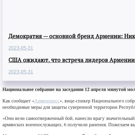
Демократия — основной бренд Армении: Ни
2023-05-31
США ожидают, что встреча лидеров Армении
2023-05-31
Национальное собрание на заседании 12 апреля минутой м
Как сообщает «
Арменпресс
», вице-спикер Национального соб
необходимые меры для защиты суверенной территории Респуб
«Они вели самоотверженный бой, нанесли врагу значительный 
армянских военнослужащих, 6 получили ранения. Пожелаем в