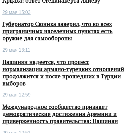
Арцаха: ответ Степанакерта Алиеву
29 мая 15:03
Губернатор Сюника заверил, что во всех
приграничных населенных пунктах есть
оружие для самообороны
29 мая 13:11
Пашинян надеется, что процесс
нормализации армяно-турецких отношений
продолжится и после прошедших в Турции
выборов
29 мая 12:59
Международное сообщество признает
демократические достижения Армении и
приверженность правительства: Пашинян
29 мая 12:51