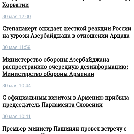
Хорватии
30 мая 12:00
Степанакерт ожидает жесткой реакции России
на угрозы Азербайджана в отношении Арцаха
30 мая 11:59
Министерство обороны Азербайджана
распространило очередную дезинформацию:
Министерство обороны Армении
30 мая 10:44
С официальным визитом в Армению прибыла
председатель Парламента Словении
30 мая 10:41
Премьер-министр Пашинян провел встречу с