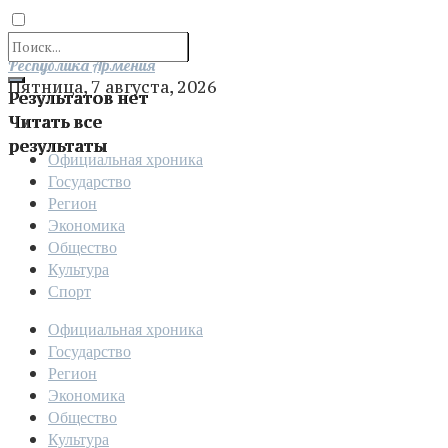
Отправить
Республика Армения
Пятница, 7 августа, 2026
Результатов нет
Читать все
результаты
Официальная хроника
Государство
Регион
Экономика
Общество
Культура
Спорт
Официальная хроника
Государство
Регион
Экономика
Общество
Культура