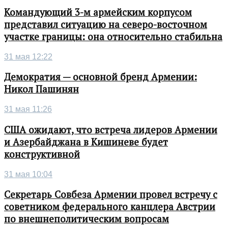
Командующий 3-м армейским корпусом
представил ситуацию на северо-восточном
участке границы: она относительно стабильна
31 мая 12:22
Демократия — основной бренд Армении:
Никол Пашинян
31 мая 11:26
США ожидают, что встреча лидеров Армении
и Азербайджана в Кишиневе будет
конструктивной
31 мая 10:04
Секретарь Совбеза Армении провел встречу с
советником федерального канцлера Австрии
по внешнеполитическим вопросам