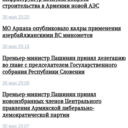
строительства в Армении новой АЭС
30 мая 20:20
МО Арцаха опубликовало кадры применения
азербайджанскими ВС минометов
30 мая 20:16
Премьер-министр Пашинян принял делегацию
во главе с председателем Государственного
собрания Республики Словения
30 мая 20:09
Премьер-министр Пашинян принял
новоизбранных членов Центрального
правления Армянской либерально-
демократической партии
30 мая 20:07