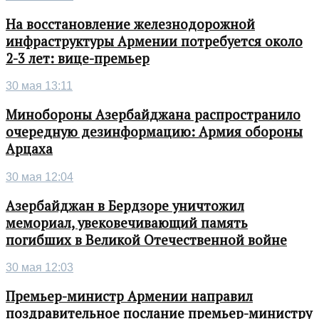
На восстановление железнодорожной
инфраструктуры Армении потребуется около
2-3 лет: вице-премьер
30 мая 13:11
Минобороны Азербайджана распространило
очередную дезинформацию: Армия обороны
Арцаха
30 мая 12:04
Азербайджан в Бердзоре уничтожил
мемориал, увековечивающий память
погибших в Великой Отечественной войне
30 мая 12:03
Премьер-министр Армении направил
поздравительное послание премьер-министру