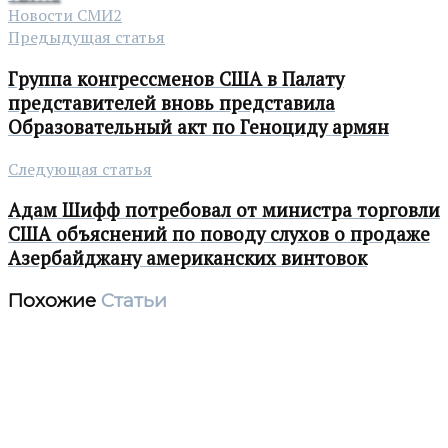
Новости СМИ2
Предыдущая статья
Группа конгрессменов США в Палату
представителей вновь представила
Образовательный акт по Геноциду армян
Следующая статья
Адам Шифф потребовал от министра торговли
США объяснений по поводу слухов о продаже
Азербайджану американских винтовок
Похожие
Статьи