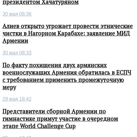
президентом Хачатуряном
30 мая 08:36
Алиев открыто угрожает провести этнические
чистки в Нагорном Карабахе: заявление МИД
Армении
30 мая 08:33
По факту похищения двух армянских
военнослужащих Армения обратилась в ЕСПЧ
с требованием применить промежуточную
меру
29 мая 18:42
Представители сборной Армении по
гимнастике примут участие в очередном
этапе World Challenge Cup