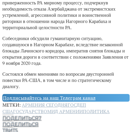
приверженность РА мирному процессу, подчеркнув
необходимость отказа Азербайджана от экстремистских
устремлений, агрессивной политики и воинственной
риторики в отношении народа Нагорного Карабаха и
территориальной целостности РА.
Собеседники обсудили гуманитарную ситуацию,
создавшуюся в Нагорном Карабахе, вследствие незаконной
блокады Лачинского коридора, императив снятия блокады и
открытия дороги в соответствии с положениями Заявления от
9 ноября 2020 года.
Состоялся обмен мнениями по вопросам двусторонней
повестки РА-США, в том числе и по стратегическому
диалогу.
Подписывайтесь на наш Телеграм канал
МЕТКИ:
АРМЕНИЯ СЕГОДНЯ
ГОСДЕП
США
ГОСУДАРСТВО
МИД АРМЕНИИ
ПОЛИТИКА
ПОДЕЛИТЬСЯ
7
ПОДЕЛИТЬСЯ
ТВИТ
5