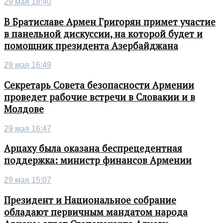
29 мая 18:40
В Братиславе Армен Григорян примет участие
в панельной дискуссии, на которой будет и
помощник президента Азербайджана
29 мая 16:49
Секретарь Совета безопасности Армении
проведет рабочие встречи в Словакии и в
Молдове
29 мая 16:47
Арцаху была оказана беспрецедентная
поддержка: министр финансов Армении
29 мая 15:07
Президент и Национальное собрание
обладают первичным мандатом народа