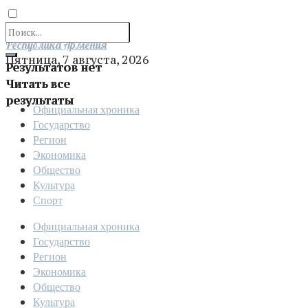
Отправить
Республика Армения
Пятница, 7 августа, 2026
Результатов нет
Читать все
результаты
Официальная хроника
Государство
Регион
Экономика
Общество
Культура
Спорт
Официальная хроника
Государство
Регион
Экономика
Общество
Культура