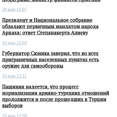
29 мая 15:07
Президент и Национальное собрание
обладают первичным мандатом народа
Арцаха: ответ Степанакерта Алиеву
29 мая 15:03
Губернатор Сюника заверил, что во всех
приграничных населенных пунктах есть
оружие для самообороны
29 мая 13:11
Пашинян надеется, что процесс
нормализации армяно-турецких отношений
продолжится и после прошедших в Турции
выборов
29 мая 12:59