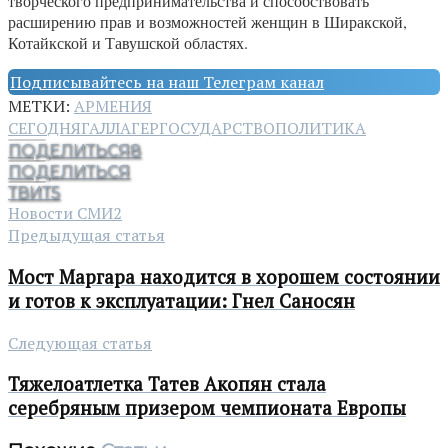
творческого предпринимательства и способствовать
расширению прав и возможностей женщин в Ширакской,
Котайкской и Тавушской областях.
Подписывайтесь на наш Телеграм канал
МЕТКИ:
АРМЕНИЯ
СЕГОДНЯ
ГАЛЛАГЕР
ГОСУДАРСТВО
ПОЛИТИКА
ПОДЕЛИТЬСЯ
8
ПОДЕЛИТЬСЯ
ТВИТ
5
Новости СМИ2
Предыдущая статья
Мост Маргара находится в хорошем состоянии
и готов к эксплуатации: Гнел Саносян
Следующая статья
Тяжелоатлетка Татев Акопян стала
серебряным призером чемпионата Европы