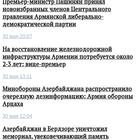
Премьер-министр Пашинян принял
новоизбранных членов Центрального
правления Армянской либерально-
демократической партии
30 мая 20:07
На восстановление железнодорожной
инфраструктуры Армении потребуется около
2-3 лет: вице-премьер
30 мая 13:11
Минобороны Азербайджана распространило
очередную дезинформацию: Армия обороны
Арцаха
30 мая 12:04
Азербайджан в Бердзоре уничтожил
мемориал, увековечивающий память