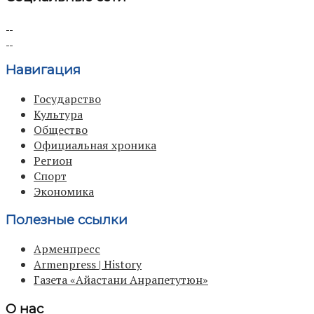
Навигация
Государство
Культура
Общество
Официальная хроника
Регион
Спорт
Экономика
Полезные ссылки
Арменпресс
Armenpress | History
Газета «Айастани Анрапетутюн»
О нас