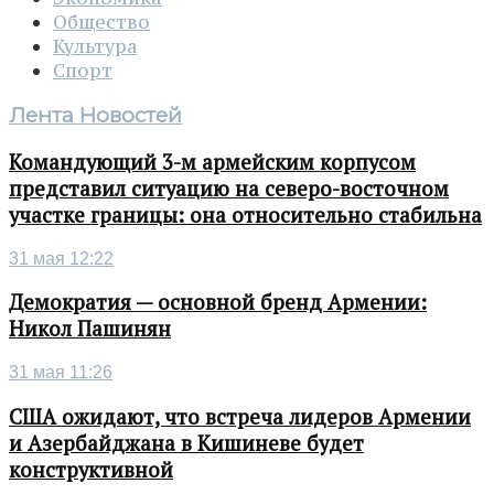
Общество
Культура
Спорт
Лента Новостей
Командующий 3-м армейским корпусом
представил ситуацию на северо-восточном
участке границы: она относительно стабильна
31 мая 12:22
Демократия — основной бренд Армении:
Никол Пашинян
31 мая 11:26
США ожидают, что встреча лидеров Армении
и Азербайджана в Кишиневе будет
конструктивной