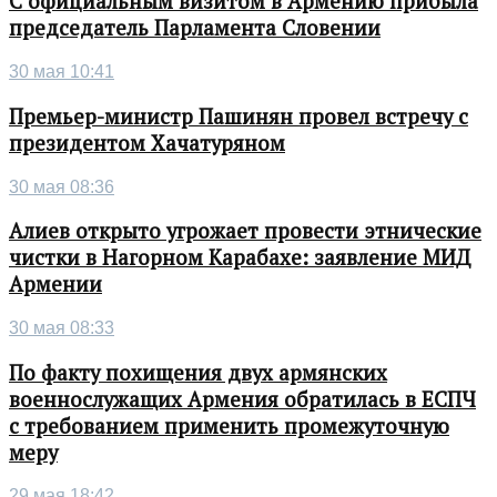
С официальным визитом в Армению прибыла
председатель Парламента Словении
30 мая 10:41
Премьер-министр Пашинян провел встречу с
президентом Хачатуряном
30 мая 08:36
Алиев открыто угрожает провести этнические
чистки в Нагорном Карабахе: заявление МИД
Армении
30 мая 08:33
По факту похищения двух армянских
военнослужащих Армения обратилась в ЕСПЧ
с требованием применить промежуточную
меру
29 мая 18:42