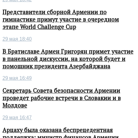
Представители сборной Армении по
гимнастике примут участие в очередном
этапе World Challenge Cup
29 мая 18:40
В Братиславе Армен Григорян примет участие
в панельной дискуссии, на которой будет и
помощник президента Азербайджана
29 мая 16:49
Секретарь Совета безопасности Армении
проведет рабочие встречи в Словакии и в
Молдове
29 мая 16:47
Арцаху была оказана беспрецедентная
поддержка: министр финансов Армении