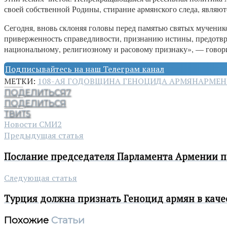
своей собственной Родины, стирание армянского следа, являю
Сегодня, вновь склоняя головы перед памятью святых мучени
приверженность справедливости, признанию истины, предотв
национальному, религиозному и расовому признаку», — гово
Подписывайтесь на наш Телеграм канал
МЕТКИ:
108-АЯ ГОДОВЩИНА ГЕНОЦИДА АРМЯН
АРМЕН
ПОДЕЛИТЬСЯ
7
ПОДЕЛИТЬСЯ
ТВИТ
5
Новости СМИ2
Предыдущая статья
Послание председателя Парламента Армении п
Следующая статья
Турция должна признать Геноцид армян в каче
Похожие
Статьи