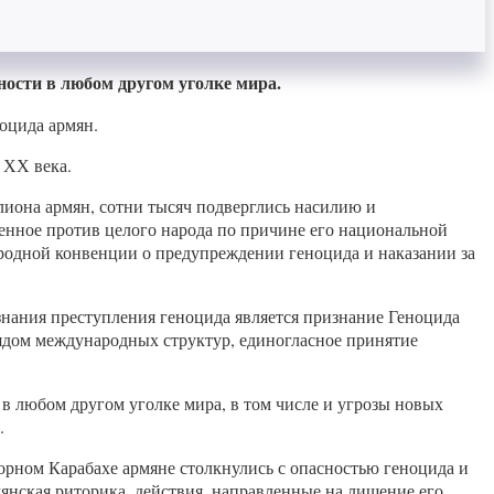
ости в любом другом уголке мира.
оцида армян.
 ХХ века.
ллиона армян, сотни тысяч подверглись насилию и
енное против целого народа по причине его национальной
родной конвенции о предупреждении геноцида и наказании за
знания преступления геноцида является признание Геноцида
рядом международных структур, единогласное принятие
 любом другом уголке мира, в том числе и угрозы новых
.
орном Карабахе армяне столкнулись с опасностью геноцида и
нская риторика, действия, направленные на лишение его