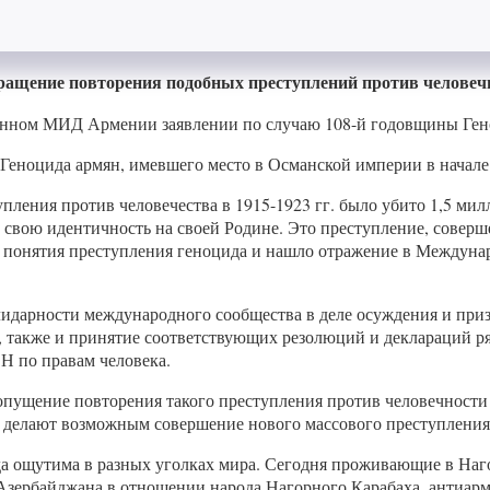
ращение повторения подобных преступлений против человечн
аненном МИД Армении заявлении по случаю 108-й годовщины Ген
в Геноцида армян, имевшего место в Османской империи в начале
упления против человечества в 1915-1923 гг. было убито 1,5 ми
свою идентичность на своей Родине. Это преступление, соверш
я понятия преступления геноцида и нашло отражение в Междуна
олидарности международного сообщества в деле осуждения и при
н, также и принятие соответствующих резолюций и деклараций 
Н по правам человека.
пущение повторения такого преступления против человечности в
ь делают возможным совершение нового массового преступления
цида ощутима в разных уголках мира. Сегодня проживающие в Наг
Азербайджана в отношении народа Нагорного Карабаха, антиармя