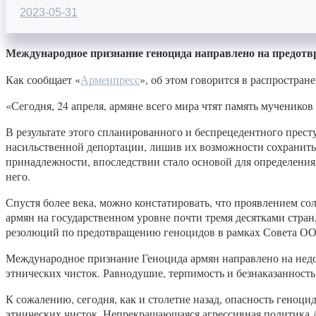
2023-05-31
Международное признание геноцида направлено на предотв
Как сообщает «
Арменпресс
», об этом говорится в распростр
«Сегодня, 24 апреля, армяне всего мира чтят память мученико
В результате этого спланированного и беспрецедентного прест
насильственной депортации, лишив их возможности сохранить 
принадлежности, впоследствии стало основой для определени
него.
Спустя более века, можно констатировать, что проявлением с
армян на государственном уровне почти тремя десятками стра
резолюций по предотвращению геноцидов в рамках Совета ОО
Международное признание Геноцида армян направлено на недо
этнических чисток. Равнодушие, терпимость и безнаказанност
К сожалению, сегодня, как и столетие назад, опасность гено
этнических чисток. Непрекращающаяся агрессивная политика 