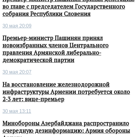
во главе с председателем Государственного
собрания Республики Словения
30 мая 20:09
Премьер-министр Пашинян принял
новоизбранных членов Центрального
правления Армянской либерально-
демократической партии
30 мая 20:07
На восстановление железнодорожной
инфраструктуры Армении потребуется около
2-3 лет: вице-премьер
30 мая 13:11
Минобороны Азербайджана распространило
очередную дезинформацию: Армия обороны