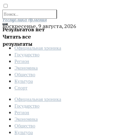
Отправить
Республика Армения
Воскресенье, 9 августа, 2026
Результатов нет
Читать все
результаты
Официальная хроника
Государство
Регион
Экономика
Общество
Культура
Спорт
Официальная хроника
Государство
Регион
Экономика
Общество
Культура