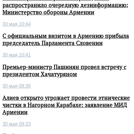
распространило очередную дезинформацию:
Министерство обороны Армении
30 мая 10:44
С официальным визитом в Армению прибыла
председатель Парламента Словении
30 мая 10:41
Премьер-министр Пашинян провел встречу с
президентом Хачатуряном
30 мая 08:36
Алиев открыто угрожает провести этнические
чистки в Нагорном Карабахе: заявление МИД
Армении
30 мая 08:33