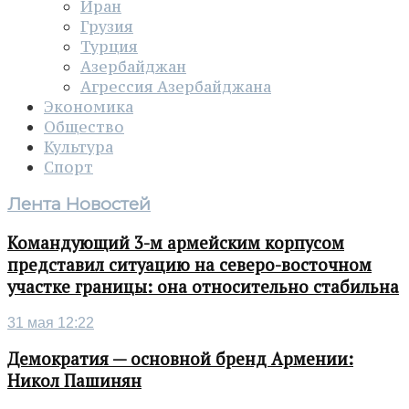
Иран
Грузия
Турция
Азербайджан
Агрессия Азербайджана
Экономика
Общество
Культура
Спорт
Лента Новостей
Командующий 3-м армейским корпусом
представил ситуацию на северо-восточном
участке границы: она относительно стабильна
31 мая 12:22
Демократия — основной бренд Армении:
Никол Пашинян