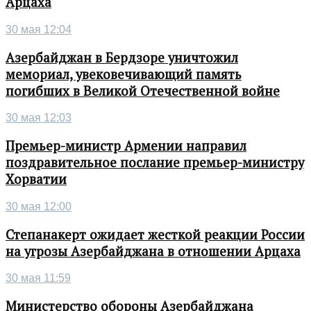
Арцаха
30 мая 12:04
Азербайджан в Бердзоре уничтожил
мемориал, увековечивающий память
погибших в Великой Отечественной войне
30 мая 12:03
Премьер-министр Армении направил
поздравительное послание премьер-министру
Хорватии
30 мая 12:00
Степанакерт ожидает жесткой реакции России
на угрозы Азербайджана в отношении Арцаха
30 мая 11:59
Министерство обороны Азербайджана