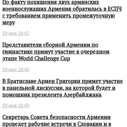
По факту похищения двух армянских
военнослужащих Армения обратилась в ЕСПЧ
с требованием применить промежуточную
меру
29 мая 18:42
Представители сборной Армении по
гимнастике примут участие в очередном
этапе World Challenge Cup
29 мая 18:40
В Братиславе Армен Григорян примет участие
в панельной дискуссии, на которой будет и
помощник президента Азербайджана
29 мая 16:49
Секретарь Совета безопасности Армении
проведет рабочие встречи в Словакии и в