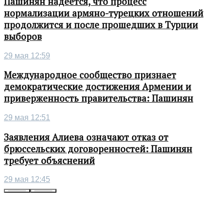
Пашинян надеется, что процесс
нормализации армяно-турецких отношений
продолжится и после прошедших в Турции
выборов
29 мая 12:59
Международное сообщество признает
демократические достижения Армении и
приверженность правительства: Пашинян
29 мая 12:51
Заявления Алиева означают отказ от
брюссельских договоренностей: Пашинян
требует объяснений
29 мая 12:45