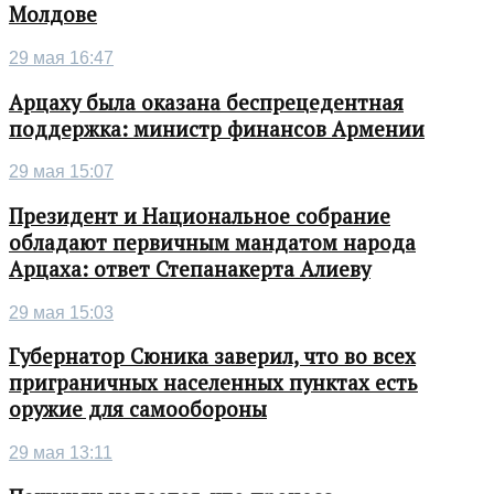
Молдове
29 мая 16:47
Арцаху была оказана беспрецедентная
поддержка: министр финансов Армении
29 мая 15:07
Президент и Национальное собрание
обладают первичным мандатом народа
Арцаха: ответ Степанакерта Алиеву
29 мая 15:03
Губернатор Сюника заверил, что во всех
приграничных населенных пунктах есть
оружие для самообороны
29 мая 13:11