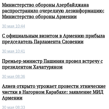
Министерство обороны Азербайджана
распространило очередную дезинформацию:
Министерство обороны Армении
30 мая 10:44
С официальным визитом в Армению прибыла
председатель Парламента Словении
30 мая 10:41
Премьер-министр Пашинян провел встречу с
президентом Хачатуряном
30 мая 08:36
Алиев открыто угрожает провести этнические
чистки в Нагорном Карабахе: заявление МИД
Армении
30 мая 08:33