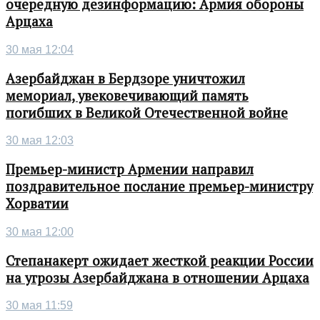
очередную дезинформацию: Армия обороны
Арцаха
30 мая 12:04
Азербайджан в Бердзоре уничтожил
мемориал, увековечивающий память
погибших в Великой Отечественной войне
30 мая 12:03
Премьер-министр Армении направил
поздравительное послание премьер-министру
Хорватии
30 мая 12:00
Степанакерт ожидает жесткой реакции России
на угрозы Азербайджана в отношении Арцаха
30 мая 11:59