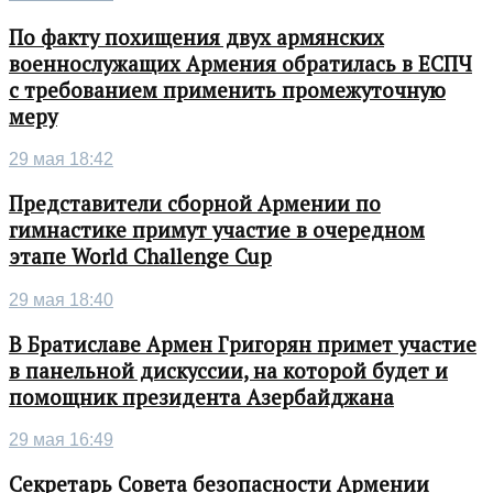
По факту похищения двух армянских
военнослужащих Армения обратилась в ЕСПЧ
с требованием применить промежуточную
меру
29 мая 18:42
Представители сборной Армении по
гимнастике примут участие в очередном
этапе World Challenge Cup
29 мая 18:40
В Братиславе Армен Григорян примет участие
в панельной дискуссии, на которой будет и
помощник президента Азербайджана
29 мая 16:49
Секретарь Совета безопасности Армении