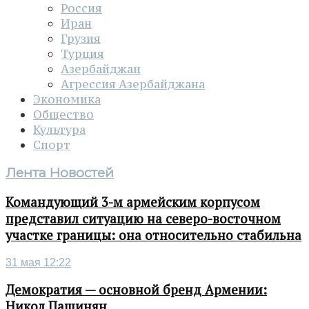
Россия
Иран
Грузия
Турция
Азербайджан
Агрессия Азербайджана
Экономика
Общество
Культура
Спорт
Лента Новостей
Командующий 3-м армейским корпусом
представил ситуацию на северо-восточном
участке границы: она относительно стабильна
31 мая 12:22
Демократия — основной бренд Армении:
Никол Пашинян