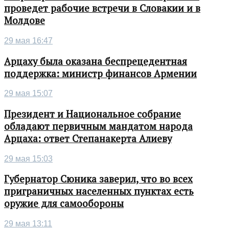
проведет рабочие встречи в Словакии и в
Молдове
29 мая 16:47
Арцаху была оказана беспрецедентная
поддержка: министр финансов Армении
29 мая 15:07
Президент и Национальное собрание
обладают первичным мандатом народа
Арцаха: ответ Степанакерта Алиеву
29 мая 15:03
Губернатор Сюника заверил, что во всех
приграничных населенных пунктах есть
оружие для самообороны
29 мая 13:11