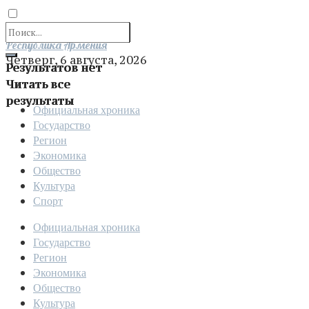
Отправить
Республика Армения
Четверг, 6 августа, 2026
Результатов нет
Читать все
результаты
Официальная хроника
Государство
Регион
Экономика
Общество
Культура
Спорт
Официальная хроника
Государство
Регион
Экономика
Общество
Культура