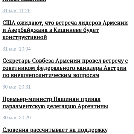
31 мая 11:26
США ожидают, что встреча лидеров Армении
и Азербайджана в Кишиневе будет
конструктивной
31 мая 10:04
Секретарь Совбеза Армении провел встречу с
советником федерального канцлера Австрии
по внешнеполитическим вопросам
30 мая 20:31
Премьер-министр Пашинян принял
парламентскую делегацию Аргентины
30 мая 20:29
Словения рассчитывает на поддержку