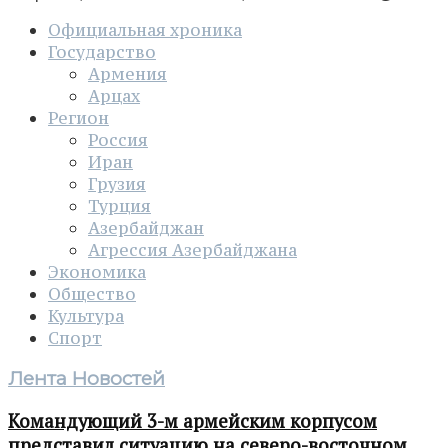
Официальная хроника
Государство
Армения
Арцах
Регион
Россия
Иран
Грузия
Турция
Азербайджан
Агрессия Азербайджана
Экономика
Общество
Культура
Спорт
Лента Новостей
Командующий 3-м армейским корпусом
представил ситуацию на северо-восточном