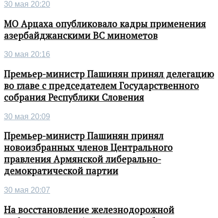
30 мая 20:20
МО Арцаха опубликовало кадры применения
азербайджанскими ВС минометов
30 мая 20:16
Премьер-министр Пашинян принял делегацию
во главе с председателем Государственного
собрания Республики Словения
30 мая 20:09
Премьер-министр Пашинян принял
новоизбранных членов Центрального
правления Армянской либерально-
демократической партии
30 мая 20:07
На восстановление железнодорожной