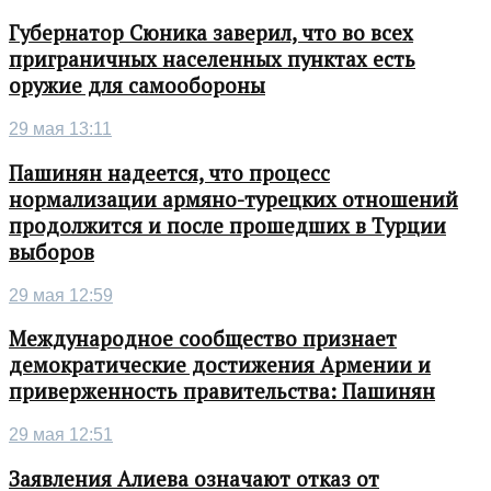
Губернатор Сюника заверил, что во всех
приграничных населенных пунктах есть
оружие для самообороны
29 мая 13:11
Пашинян надеется, что процесс
нормализации армяно-турецких отношений
продолжится и после прошедших в Турции
выборов
29 мая 12:59
Международное сообщество признает
демократические достижения Армении и
приверженность правительства: Пашинян
29 мая 12:51
Заявления Алиева означают отказ от