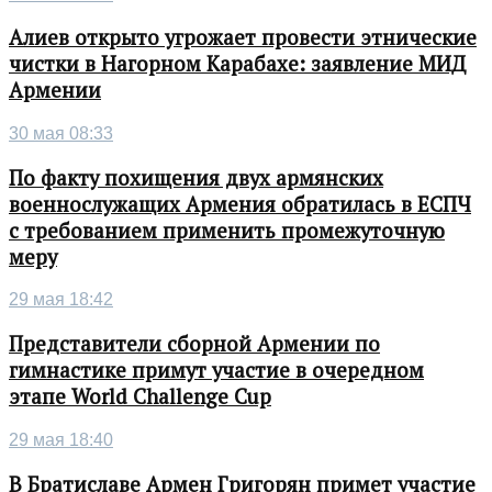
Алиев открыто угрожает провести этнические
чистки в Нагорном Карабахе: заявление МИД
Армении
30 мая 08:33
По факту похищения двух армянских
военнослужащих Армения обратилась в ЕСПЧ
с требованием применить промежуточную
меру
29 мая 18:42
Представители сборной Армении по
гимнастике примут участие в очередном
этапе World Challenge Cup
29 мая 18:40
В Братиславе Армен Григорян примет участие