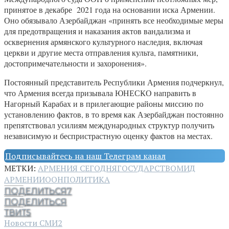
принятое в декабре 2021 года на основании иска Армении.
Оно обязывало Азербайджан «принять все необходимые меры
для предотвращения и наказания актов вандализма и
осквернения армянского культурного наследия, включая
церкви и другие места отправления культа, памятники,
достопримечательности и захоронения».
Постоянный представитель Республики Армения подчеркнул,
что Армения всегда призывала ЮНЕСКО направить в
Нагорный Карабах и в прилегающие районы миссию по
установлению фактов, в то время как Азербайджан постоянно
препятствовал усилиям международных структур получить
независимую и беспристрастную оценку фактов на местах.
Подписывайтесь на наш Телеграм канал
МЕТКИ:
АРМЕНИЯ СЕГОДНЯ
ГОСУДАРСТВО
МИД
АРМЕНИИ
ООН
ПОЛИТИКА
ПОДЕЛИТЬСЯ
7
ПОДЕЛИТЬСЯ
ТВИТ
5
Новости СМИ2