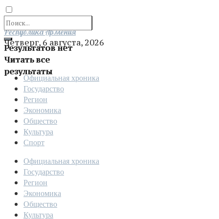
Отправить
Республика Армения
Четверг, 6 августа, 2026
Результатов нет
Читать все
результаты
Официальная хроника
Государство
Регион
Экономика
Общество
Культура
Спорт
Официальная хроника
Государство
Регион
Экономика
Общество
Культура