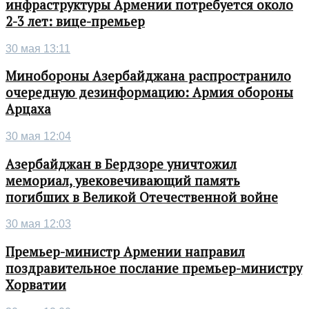
инфраструктуры Армении потребуется около
2-3 лет: вице-премьер
30 мая 13:11
Минобороны Азербайджана распространило
очередную дезинформацию: Армия обороны
Арцаха
30 мая 12:04
Азербайджан в Бердзоре уничтожил
мемориал, увековечивающий память
погибших в Великой Отечественной войне
30 мая 12:03
Премьер-министр Армении направил
поздравительное послание премьер-министру
Хорватии