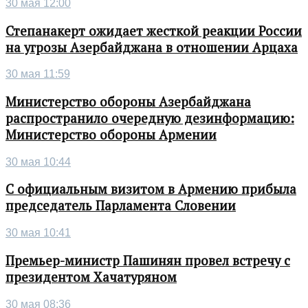
30 мая 12:00
Степанакерт ожидает жесткой реакции России
на угрозы Азербайджана в отношении Арцаха
30 мая 11:59
Министерство обороны Азербайджана
распространило очередную дезинформацию:
Министерство обороны Армении
30 мая 10:44
С официальным визитом в Армению прибыла
председатель Парламента Словении
30 мая 10:41
Премьер-министр Пашинян провел встречу с
президентом Хачатуряном
30 мая 08:36