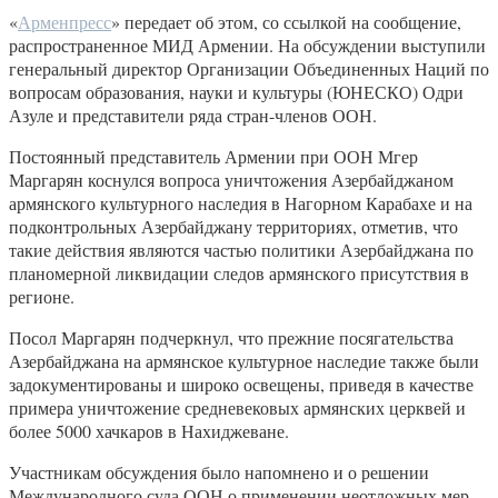
«
Арменпресс
» передает об этом, со ссылкой на сообщение,
распространенное МИД Армении. На обсуждении выступили
генеральный директор Организации Объединенных Наций по
вопросам образования, науки и культуры (ЮНЕСКО) Одри
Азуле и представители ряда стран-членов ООН.
Постоянный представитель Армении при ООН Мгер
Маргарян коснулся вопроса уничтожения Азербайджаном
армянского культурного наследия в Нагорном Карабахе и на
подконтрольных Азербайджану территориях, отметив, что
такие действия являются частью политики Азербайджана по
планомерной ликвидации следов армянского присутствия в
регионе.
Посол Маргарян подчеркнул, что прежние посягательства
Азербайджана на армянское культурное наследие также были
задокументированы и широко освещены, приведя в качестве
примера уничтожение средневековых армянских церквей и
более 5000 хачкаров в Нахиджеване.
Участникам обсуждения было напомнено и о решении
Международного суда ООН о применении неотложных мер,