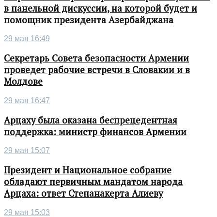
в панельной дискуссии, на которой будет и
помощник президента Азербайджана
29 мая 16:49
Секретарь Совета безопасности Армении
проведет рабочие встречи в Словакии и в
Молдове
29 мая 16:47
Арцаху была оказана беспрецедентная
поддержка: министр финансов Армении
29 мая 15:07
Президент и Национальное собрание
обладают первичным мандатом народа
Арцаха: ответ Степанакерта Алиеву
29 мая 15:03