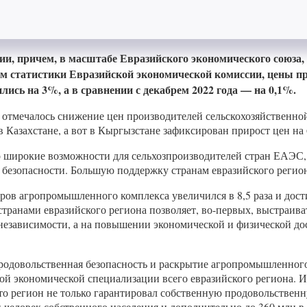
ии, причем, в масштабе Евразийского экономического союза,
 статистики Евразийской экономической комиссии, цены про
ись на 3%, а в сравнении с декабрем 2022 года — на 0,1%.
 отмечалось снижение цен производителей сельскохозяйственно
 Казахстане, а вот в Кыргызстане зафиксирован прирост цен на
 широкие возможности для сельхозпроизводителей стран ЕАЭС,
й безопасности. Большую поддержку странам евразийского регио
ов агропромышленного комплекса увеличился в 8,5 раза и достиг
странами евразийского региона позволяет, во-первых, выстраив
независимости, а на повышении экономической и физической дос
родовольственная безопасность и раскрытие агропромышленного 
ой экономической специализации всего евразийского региона. 
то регион не только гарантировал собственную продовольственну
 человек собственного населения и дополнительно до 360 млн в 