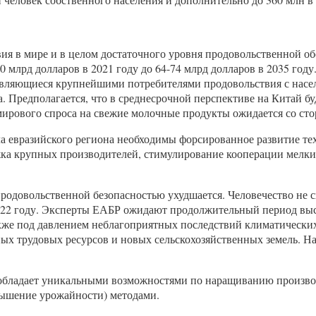
ия в мире и в целом достаточного уровня продовольственной о
40 млрд долларов в 2021 году до 64-74 млрд долларов в 2035 г
 являющиеся крупнейшими потребителями продовольствия с насе
а. Предполагается, что в среднесрочной перспективе на Китай 
 мирового спроса на свежие молочные продукты ожидается со ст
а евразийского региона необходимы форсированное развитие т
ка крупных производителей, стимулирование кооперации мелких
продовольственной безопасностью ухудшается. Человечество не 
22 году. Эксперты ЕАБР ожидают продолжительный период высок
кже под давлением неблагоприятных последствий климатических
ых трудовых ресурсов и новых сельскохозяйственных земель. Н
н обладает уникальными возможностями по наращиванию произво
вышение урожайности) методами.