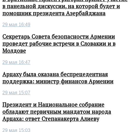
в панельной дискуссии, на которой будет и
помощник президента Азербайджана
29 мая 16:49
Секретарь Совета безопасности Армении
проведет рабочие встречи в Словакии и в
Молдове
29 мая 16:47
Арцаху была оказана беспрецедентная
поддержка: министр финансов Армении
29 мая 15:07
Президент и Национальное собрание
обладают первичным мандатом народа
Арцаха: ответ Степанакерта Алиеву
29 мая 15:03