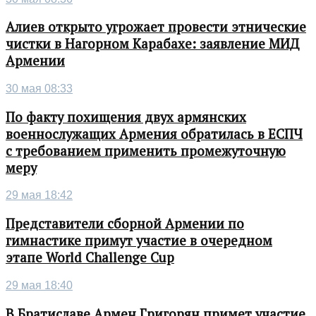
Алиев открыто угрожает провести этнические
чистки в Нагорном Карабахе: заявление МИД
Армении
30 мая 08:33
По факту похищения двух армянских
военнослужащих Армения обратилась в ЕСПЧ
с требованием применить промежуточную
меру
29 мая 18:42
Представители сборной Армении по
гимнастике примут участие в очередном
этапе World Challenge Cup
29 мая 18:40
В Братиславе Армен Григорян примет участие