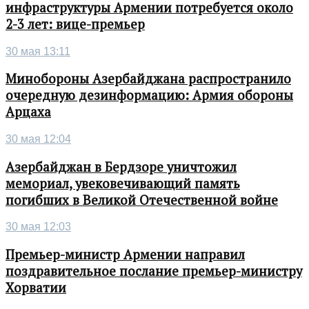
инфраструктуры Армении потребуется около
2-3 лет: вице-премьер
30 мая 13:11
Минобороны Азербайджана распространило
очередную дезинформацию: Армия обороны
Арцаха
30 мая 12:04
Азербайджан в Бердзоре уничтожил
мемориал, увековечивающий память
погибших в Великой Отечественной войне
30 мая 12:03
Премьер-министр Армении направил
поздравительное послание премьер-министру
Хорватии