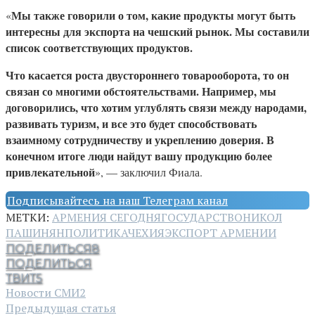
Мы также говорили о том, какие продукты могут быть
«
интересны для экспорта на чешский рынок. Мы составили
список соответствующих продуктов.
Что касается роста двустороннего товарооборота, то он
связан со многими обстоятельствами. Например, мы
договорились, что хотим углублять связи между народами,
развивать туризм, и все это будет способствовать
взаимному сотрудничеству и укреплению доверия. В
конечном итоге люди найдут вашу продукцию более
привлекательной
», — заключил Фиала.
Подписывайтесь на наш Телеграм канал
МЕТКИ:
АРМЕНИЯ СЕГОДНЯ
ГОСУДАРСТВО
НИКОЛ
ПАШИНЯН
ПОЛИТИКА
ЧЕХИЯ
ЭКСПОРТ АРМЕНИИ
ПОДЕЛИТЬСЯ
8
ПОДЕЛИТЬСЯ
ТВИТ
5
Новости СМИ2
Предыдущая статья