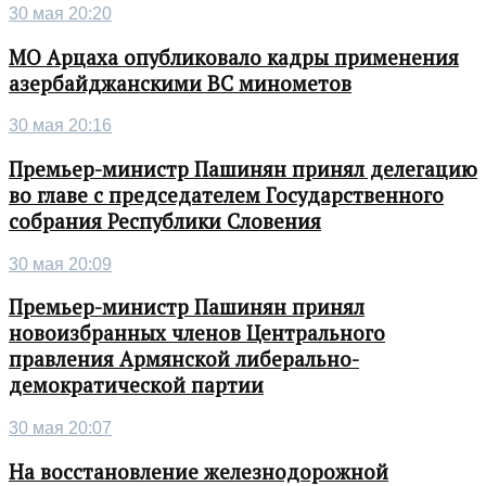
30 мая 20:20
МО Арцаха опубликовало кадры применения
азербайджанскими ВС минометов
30 мая 20:16
Премьер-министр Пашинян принял делегацию
во главе с председателем Государственного
собрания Республики Словения
30 мая 20:09
Премьер-министр Пашинян принял
новоизбранных членов Центрального
правления Армянской либерально-
демократической партии
30 мая 20:07
На восстановление железнодорожной