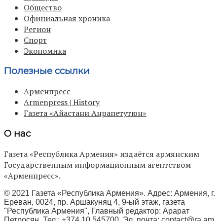
Общество
Официальная хроника
Регион
Спорт
Экономика
Полезные ссылки
Арменпресс
Armenpress | History
Газета «Айастани Анрапетутюн»
О нас
Газета «Республика Армения» издаётся армянским
Государственным информационным агентством
«Арменпресс».
© 2021 Газета «Республика Армения». Адрес: Армения, г.
Ереван, 0024, пр. Аршакуняц 4, 9-ый этаж, газета
"Республика Армения", Главный редактор: Арарат
Петросян, Тел.: +374 10 545700, Эл. почта:
contact@ra.am