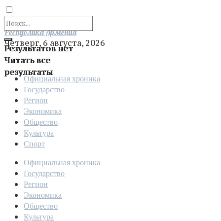
Отправить
Республика Армения
Четверг, 6 августа, 2026
Результатов нет
Читать все
результаты
Официальная хроника
Государство
Регион
Экономика
Общество
Культура
Спорт
Официальная хроника
Государство
Регион
Экономика
Общество
Культура