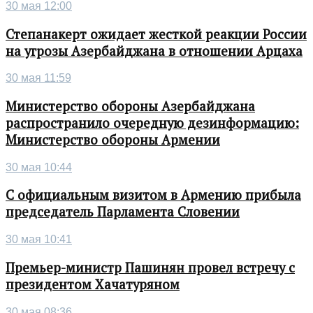
30 мая 12:00
Степанакерт ожидает жесткой реакции России
на угрозы Азербайджана в отношении Арцаха
30 мая 11:59
Министерство обороны Азербайджана
распространило очередную дезинформацию:
Министерство обороны Армении
30 мая 10:44
С официальным визитом в Армению прибыла
председатель Парламента Словении
30 мая 10:41
Премьер-министр Пашинян провел встречу с
президентом Хачатуряном
30 мая 08:36