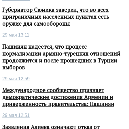
Губернатор Сюника заверил, что во всех
приграничных населенных пунктах есть
оружие для самообороны
29 мая 13:11
Пашинян надеется, что процесс
нормализации армяно-турецких отношений
продолжится и после прошедших в Турции
выборов
29 мая 12:59
Международное сообщество признает
демократические достижения Армении и
приверженность правительства: Пашинян
29 мая 12:51
Заявления Алиева означают отказ от