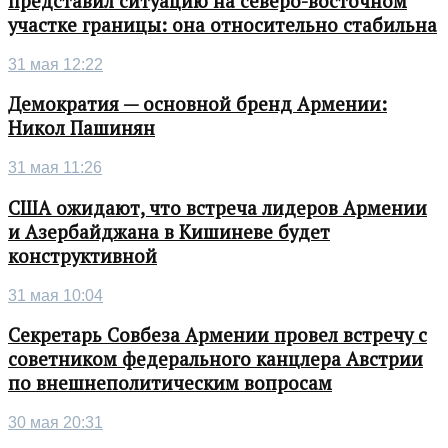
представил ситуацию на северо-восточном
участке границы: она относительно стабильна
31 мая 12:22
Демократия — основной бренд Армении:
Никол Пашинян
31 мая 11:26
США ожидают, что встреча лидеров Армении
и Азербайджана в Кишиневе будет
конструктивной
31 мая 10:04
Секретарь Совбеза Армении провел встречу с
советником федерального канцлера Австрии
по внешнеполитическим вопросам
30 мая 20:31