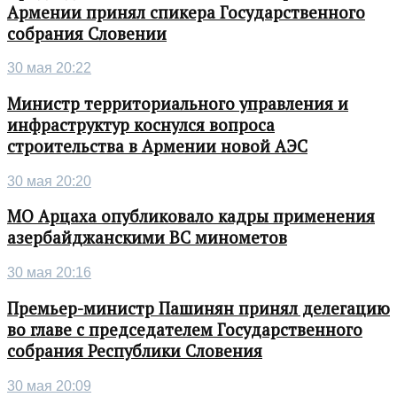
Армении принял спикера Государственного
собрания Словении
30 мая 20:22
Министр территориального управления и
инфраструктур коснулся вопроса
строительства в Армении новой АЭС
30 мая 20:20
МО Арцаха опубликовало кадры применения
азербайджанскими ВС минометов
30 мая 20:16
Премьер-министр Пашинян принял делегацию
во главе с председателем Государственного
собрания Республики Словения
30 мая 20:09