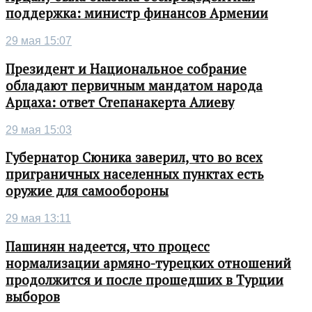
поддержка: министр финансов Армении
29 мая 15:07
Президент и Национальное собрание
обладают первичным мандатом народа
Арцаха: ответ Степанакерта Алиеву
29 мая 15:03
Губернатор Сюника заверил, что во всех
приграничных населенных пунктах есть
оружие для самообороны
29 мая 13:11
Пашинян надеется, что процесс
нормализации армяно-турецких отношений
продолжится и после прошедших в Турции
выборов