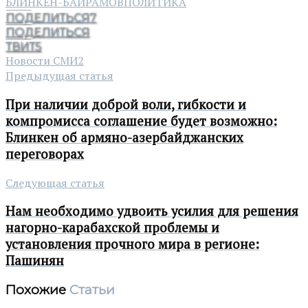
БЛИНКЕН-БАЙРАМОВ
ПОЛИТИКА
ПОДЕЛИТЬСЯ
7
ПОДЕЛИТЬСЯ
ТВИТ
5
Новости СМИ2
Предыдущая статья
При наличии доброй воли, гибкости и
компромисса соглашение будет возможно:
Блинкен об армяно-азербайджанских
переговорах
Следующая статья
Нам необходимо удвоить усилия для решения
нагорно-карабахской проблемы и
установления прочного мира в регионе:
Пашинян
Похожие
Статьи