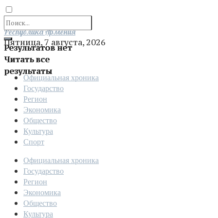
Отправить
Республика Армения
Пятница, 7 августа, 2026
Результатов нет
Читать все
результаты
Официальная хроника
Государство
Регион
Экономика
Общество
Культура
Спорт
Официальная хроника
Государство
Регион
Экономика
Общество
Культура