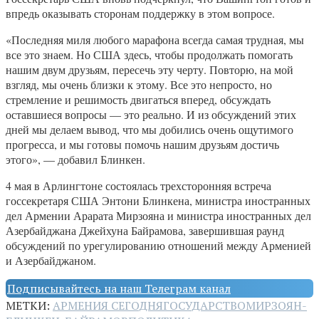
впредь оказывать сторонам поддержку в этом вопросе.
«Последняя миля любого марафона всегда самая трудная, мы
все это знаем. Но США здесь, чтобы продолжать помогать
нашим двум друзьям, пересечь эту черту. Повторю, на мой
взгляд, мы очень близки к этому. Все это непросто, но
стремление и решимость двигаться вперед, обсуждать
оставшиеся вопросы — это реально. И из обсуждений этих
дней мы делаем вывод, что мы добились очень ощутимого
прогресса, и мы готовы помочь нашим друзьям достичь
этого», — добавил Блинкен.
4 мая в Арлингтоне состоялась трехсторонняя встреча
госсекретаря США Энтони Блинкена, министра иностранных
дел Армении Арарата Мирзояна и министра иностранных дел
Азербайджана Джейхуна Байрамова, завершившая раунд
обсуждений по урегулированию отношений между Арменией
и Азербайджаном.
Подписывайтесь на наш Телеграм канал
МЕТКИ:
АРМЕНИЯ СЕГОДНЯ
ГОСУДАРСТВО
МИРЗОЯН-