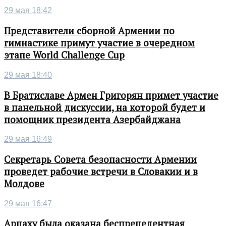
29 мая 18:42
Представители сборной Армении по
гимнастике примут участие в очередном
этапе World Challenge Cup
29 мая 18:40
В Братиславе Армен Григорян примет участие
в панельной дискуссии, на которой будет и
помощник президента Азербайджана
29 мая 16:49
Секретарь Совета безопасности Армении
проведет рабочие встречи в Словакии и в
Молдове
29 мая 16:47
Арцаху была оказана беспрецедентная