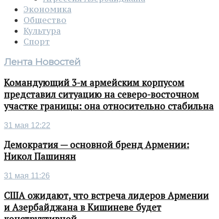
Экономика
Общество
Культура
Спорт
Лента Новостей
Командующий 3-м армейским корпусом
представил ситуацию на северо-восточном
участке границы: она относительно стабильна
31 мая 12:22
Демократия — основной бренд Армении:
Никол Пашинян
31 мая 11:26
США ожидают, что встреча лидеров Армении
и Азербайджана в Кишиневе будет
конструктивной