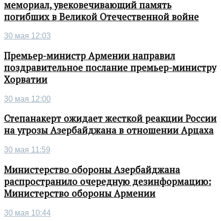
мемориал, увековечивающий память
погибших в Великой Отечественной войне
30 мая 12:03
Премьер-министр Армении направил
поздравительное послание премьер-министру
Хорватии
30 мая 12:00
Степанакерт ожидает жесткой реакции России
на угрозы Азербайджана в отношении Арцаха
30 мая 11:59
Министерство обороны Азербайджана
распространило очередную дезинформацию:
Министерство обороны Армении
30 мая 10:44