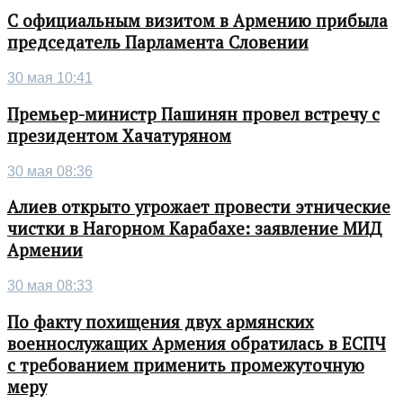
С официальным визитом в Армению прибыла
председатель Парламента Словении
30 мая 10:41
Премьер-министр Пашинян провел встречу с
президентом Хачатуряном
30 мая 08:36
Алиев открыто угрожает провести этнические
чистки в Нагорном Карабахе: заявление МИД
Армении
30 мая 08:33
По факту похищения двух армянских
военнослужащих Армения обратилась в ЕСПЧ
с требованием применить промежуточную
меру