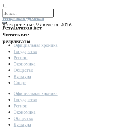
Отправить
Республика Армения
Воскресенье, 9 августа, 2026
Результатов нет
Читать все
результаты
Официальная хроника
Государство
Регион
Экономика
Общество
Культура
Спорт
Официальная хроника
Государство
Регион
Экономика
Общество
Культура