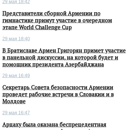
29 мая 18:42
Представители сборной Армении по
гимнастике примут участие в очередном
этапе World Challenge Cup
29 мая 18:40
В Братиславе Армен Григорян примет участие
в панельной дискуссии, на которой будет и
помощник президента Азербайджана
29 мая 16:49
Секретарь Совета безопасности Армении
проведет рабочие встречи в Словакии и в
Молдове
29 мая 16:47
Арцаху была оказана беспрецедентная