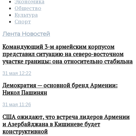
Экономика
Общество
Культура
Спорт
Лента Новостей
Командующий 3-м армейским корпусом
представил ситуацию на северо-восточном
участке границы: она относительно стабильна
31 мая 12:22
Демократия — основной бренд Армении:
Никол Пашинян
31 мая 11:26
США ожидают, что встреча лидеров Армении
и Азербайджана в Кишиневе будет
конструктивной