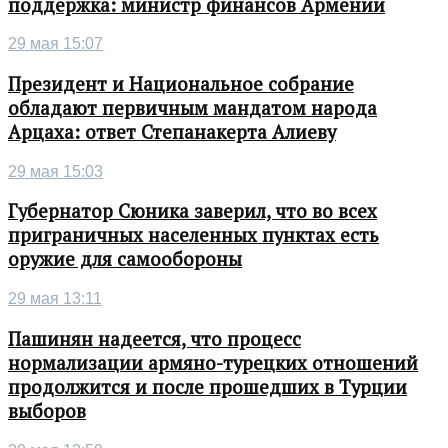
поддержка: министр финансов Армении
29 мая 15:07
Президент и Национальное собрание
обладают первичным мандатом народа
Арцаха: ответ Степанакерта Алиеву
29 мая 15:03
Губернатор Сюника заверил, что во всех
приграничных населенных пунктах есть
оружие для самообороны
29 мая 13:11
Пашинян надеется, что процесс
нормализации армяно-турецких отношений
продолжится и после прошедших в Турции
выборов