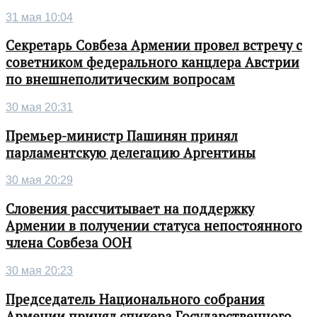
31 мая 10:04
Секретарь Совбеза Армении провел встречу с
советником федерального канцлера Австрии
по внешнеполитическим вопросам
30 мая 20:31
Премьер-министр Пашинян принял
парламентскую делегацию Аргентины
30 мая 20:29
Словения рассчитывает на поддержку
Армении в получении статуса непостоянного
члена Совбеза ООН
30 мая 20:23
Председатель Национального собрания
Армении принял спикера Государственного