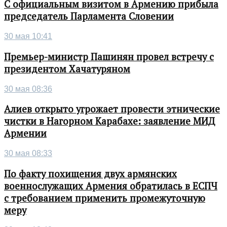
С официальным визитом в Армению прибыла
председатель Парламента Словении
30 мая 10:41
Премьер-министр Пашинян провел встречу с
президентом Хачатуряном
30 мая 08:36
Алиев открыто угрожает провести этнические
чистки в Нагорном Карабахе: заявление МИД
Армении
30 мая 08:33
По факту похищения двух армянских
военнослужащих Армения обратилась в ЕСПЧ
с требованием применить промежуточную
меру