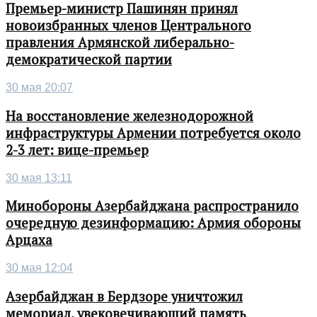
Премьер-министр Пашинян принял
новоизбранных членов Центрального
правления Армянской либерально-
демократической партии
30 мая 20:07
На восстановление железнодорожной
инфраструктуры Армении потребуется около
2-3 лет: вице-премьер
30 мая 13:11
Минобороны Азербайджана распространило
очередную дезинформацию: Армия обороны
Арцаха
30 мая 12:04
Азербайджан в Бердзоре уничтожил
мемориал, увековечивающий память