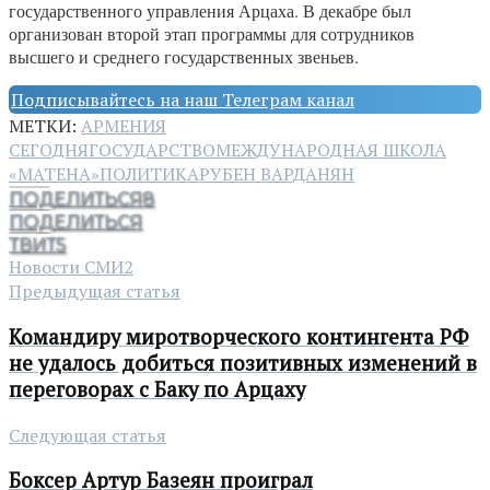
государственного управления Арцаха. В декабре был
организован второй этап программы для сотрудников
высшего и среднего государственных звеньев.
Подписывайтесь на наш Телеграм канал
МЕТКИ:
АРМЕНИЯ
СЕГОДНЯ
ГОСУДАРСТВО
МЕЖДУНАРОДНАЯ ШКОЛА
«МАТЕНА»
ПОЛИТИКА
РУБЕН ВАРДАНЯН
ПОДЕЛИТЬСЯ
8
ПОДЕЛИТЬСЯ
ТВИТ
5
Новости СМИ2
Предыдущая статья
Командиру миротворческого контингента РФ
не удалось добиться позитивных изменений в
переговорах с Баку по Арцаху
Следующая статья
Боксер Артур Базеян проиграл