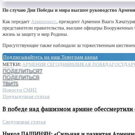
По случаю Дня Победы и мира высшее руководство Армении
Как передает
Арменпресс
, президент Армении Ваагн Хачатур
представители правительства, высшие офицеры Вооруженных 
жизнь за защиту и мир Родины.
Присутствующие также наблюдали за торжественным шествие
Подписывайтесь на наш Телеграм канал
МЕТКИ:
АРМЕНИЯ СЕГОДНЯ
ВЕЛИКАЯ ПОБЕДА
ГОСУДАР
ПОДЕЛИТЬСЯ
7
ПОДЕЛИТЬСЯ
ТВИТ
5
Новости СМИ2
Предыдущая статья
В победе над фашизмом армяне обессмертили 
Следующая статья
Никол ПАШИНЯН: «Сильная и развитая Армения