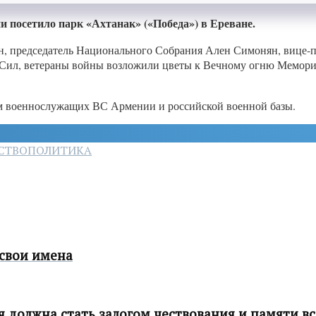
 посетило парк «Ахтанак» («Победа») в Ереване.
ян, председатель Национального Собрания Ален Симонян, вице-
Сил, ветераны войны возложили цветы к Вечному огню Мемориа
м военнослужащих ВС Армении и российской военной базы.
СТВО
ПОЛИТИКА
свои имена
 должна стать залогом чествования и памяти в