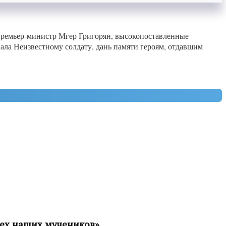
премьер-министр Мгер Григорян, высокопоставленные
ла Неизвестному солдату, дань памяти героям, отдавшим
сех наших мучеников»