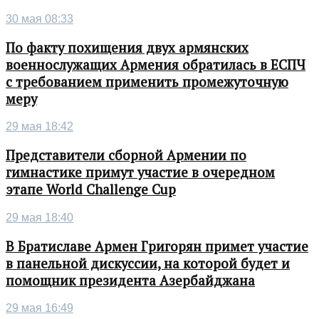
30 мая 08:33
По факту похищения двух армянских
военнослужащих Армения обратилась в ЕСПЧ
с требованием применить промежуточную
меру
29 мая 18:42
Представители сборной Армении по
гимнастике примут участие в очередном
этапе World Challenge Cup
29 мая 18:40
В Братиславе Армен Григорян примет участие
в панельной дискуссии, на которой будет и
помощник президента Азербайджана
29 мая 16:49