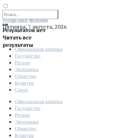
Отправить
Республика Армения
Пятница, 7 августа, 2026
Результатов нет
Читать все
результаты
Официальная хроника
Государство
Регион
Экономика
Общество
Культура
Спорт
Официальная хроника
Государство
Регион
Экономика
Общество
Культура