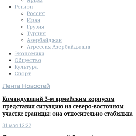
Арцах
Регион
Россия
Иран
Грузия
Турция
Азербайджан
Агрессия Азербайджана
Экономика
Общество
Культура
Спорт
Лента Новостей
Командующий 3-м армейским корпусом
представил ситуацию на северо-восточном
участке границы: она относительно стабильна
31 мая 12:22