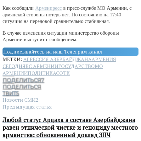
Как сообщили
Арменпресс
в пресс-службе МО Армении, с
армянской стороны потерь нет. По состоянию на 17:40
ситуация на передовой сравнительно стабильная.
В случае изменения ситуации министерство обороны
Армении выступит с сообщением.
Подписывайтесь на наш Телеграм канал
МЕТКИ:
АГРЕССИЯ АЗЕРБАЙДЖАНА
АРМЕНИЯ
СЕГОДНЯ
ВС АРМЕНИИ
ГОСУДАРСТВО
МО
АРМЕНИИ
ПОЛИТИКА
СОТК
ПОДЕЛИТЬСЯ
7
ПОДЕЛИТЬСЯ
ТВИТ
5
Новости СМИ2
Предыдущая статья
Любой статус Арцаха в составе Азербайджана
равен этнической чистке и геноциду местного
армянства: обновленный доклад ЗПЧ