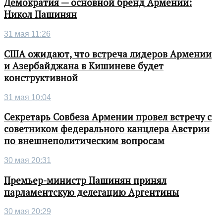
Демократия — основной бренд Армении:
Никол Пашинян
31 мая 11:26
США ожидают, что встреча лидеров Армении
и Азербайджана в Кишиневе будет
конструктивной
31 мая 10:04
Секретарь Совбеза Армении провел встречу с
советником федерального канцлера Австрии
по внешнеполитическим вопросам
30 мая 20:31
Премьер-министр Пашинян принял
парламентскую делегацию Аргентины
30 мая 20:29