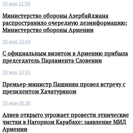
30 мая 11:59
Министерство обороны Азербайджана
распространило очередную дезинформацию:
Министерство обороны Армении
30 мая 10:44
С официальным визитом в Армению прибыла
председатель Парламента Словении
30 мая 10:41
Премьер-министр Пашинян провел встречу с
президентом Хачатуряном
30 мая 08:36
Алиев открыто угрожает провести этнические
чистки в Нагорном Карабахе: заявление МИД
Армении