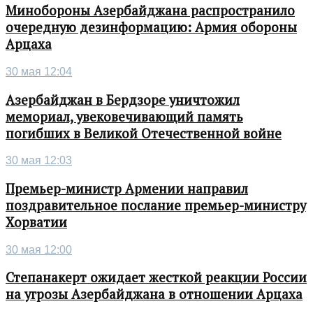
Минобороны Азербайджана распространило
очередную дезинформацию: Армия обороны
Арцаха
30 мая 12:04
Азербайджан в Бердзоре уничтожил
мемориал, увековечивающий память
погибших в Великой Отечественной войне
30 мая 12:03
Премьер-министр Армении направил
поздравительное послание премьер-министру
Хорватии
30 мая 12:00
Степанакерт ожидает жесткой реакции России
на угрозы Азербайджана в отношении Арцаха