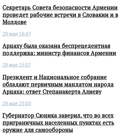
Секретарь Совета безопасности Армении
проведет рабочие встречи в Словакии и в
Молдове
29 мая 16:47
Арцаху была оказана беспрецедентная
поддержка: министр финансов Армении
29 мая 15:07
Президент и Национальное собрание
обладают первичным мандатом народа
Арцаха: ответ Степанакерта Алиеву
29 мая 15:03
Губернатор Сюника заверил, что во всех
приграничных населенных пунктах есть
оружие для самообороны