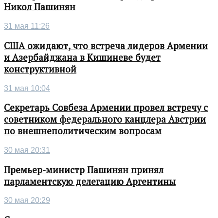
Никол Пашинян
31 мая 11:26
США ожидают, что встреча лидеров Армении
и Азербайджана в Кишиневе будет
конструктивной
31 мая 10:04
Секретарь Совбеза Армении провел встречу с
советником федерального канцлера Австрии
по внешнеполитическим вопросам
30 мая 20:31
Премьер-министр Пашинян принял
парламентскую делегацию Аргентины
30 мая 20:29