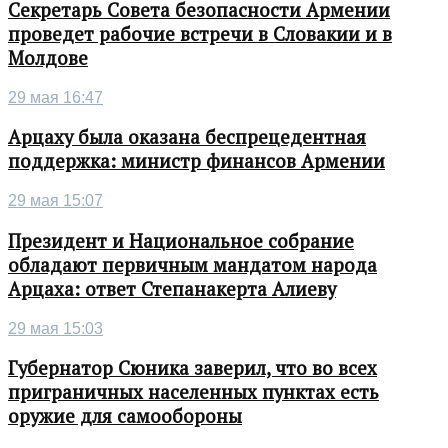
Секретарь Совета безопасности Армении
проведет рабочие встречи в Словакии и в
Молдове
29 мая 16:47
Арцаху была оказана беспрецедентная
поддержка: министр финансов Армении
29 мая 15:07
Президент и Национальное собрание
обладают первичным мандатом народа
Арцаха: ответ Степанакерта Алиеву
29 мая 15:03
Губернатор Сюника заверил, что во всех
приграничных населенных пунктах есть
оружие для самообороны