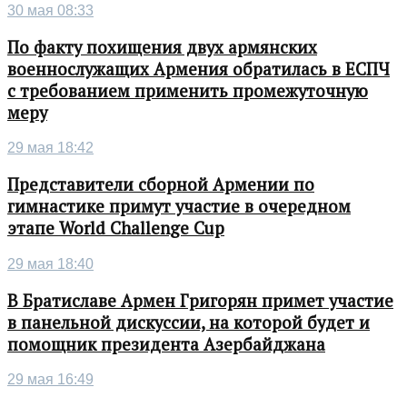
30 мая 08:33
По факту похищения двух армянских
военнослужащих Армения обратилась в ЕСПЧ
с требованием применить промежуточную
меру
29 мая 18:42
Представители сборной Армении по
гимнастике примут участие в очередном
этапе World Challenge Cup
29 мая 18:40
В Братиславе Армен Григорян примет участие
в панельной дискуссии, на которой будет и
помощник президента Азербайджана
29 мая 16:49