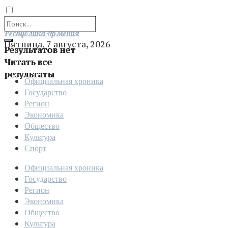
Отправить
Республика Армения
Пятница, 7 августа, 2026
Результатов нет
Читать все
результаты
Официальная хроника
Государство
Регион
Экономика
Общество
Культура
Спорт
Официальная хроника
Государство
Регион
Экономика
Общество
Культура