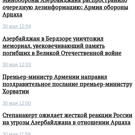
Минобороны Азербайджана распространило
очередную дезинформацию: Армия обороны
Арцаха
30 мая 12:04
Азербайджан в Бердзоре уничтожил
мемориал, увековечивающий память
погибших в Великой Отечественной войне
30 мая 12:03
Премьер-министр Армении направил
поздравительное послание премьер-министру
Хорватии
30 мая 12:00
Степанакерт ожидает жесткой реакции России
на угрозы Азербайджана в отношении Арцаха
30 мая 11:59