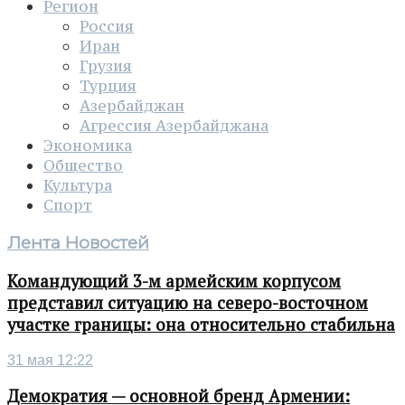
Регион
Россия
Иран
Грузия
Турция
Азербайджан
Агрессия Азербайджана
Экономика
Общество
Культура
Спорт
Лента Новостей
Командующий 3-м армейским корпусом
представил ситуацию на северо-восточном
участке границы: она относительно стабильна
31 мая 12:22
Демократия — основной бренд Армении: