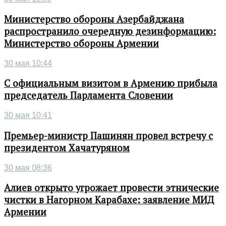
Министерство обороны Азербайджана
распространило очередную дезинформацию:
Министерство обороны Армении
30 мая 10:44
С официальным визитом в Армению прибыла
председатель Парламента Словении
30 мая 10:41
Премьер-министр Пашинян провел встречу с
президентом Хачатуряном
30 мая 08:36
Алиев открыто угрожает провести этнические
чистки в Нагорном Карабахе: заявление МИД
Армении