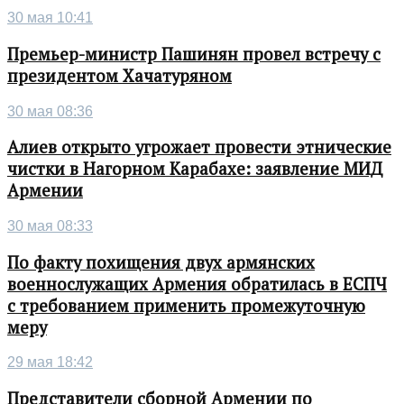
30 мая 10:41
Премьер-министр Пашинян провел встречу с
президентом Хачатуряном
30 мая 08:36
Алиев открыто угрожает провести этнические
чистки в Нагорном Карабахе: заявление МИД
Армении
30 мая 08:33
По факту похищения двух армянских
военнослужащих Армения обратилась в ЕСПЧ
с требованием применить промежуточную
меру
29 мая 18:42
Представители сборной Армении по