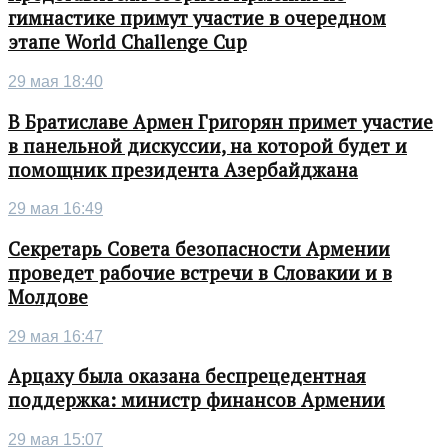
гимнастике примут участие в очередном
этапе World Challenge Cup
29 мая 18:40
В Братиславе Армен Григорян примет участие
в панельной дискуссии, на которой будет и
помощник президента Азербайджана
29 мая 16:49
Секретарь Совета безопасности Армении
проведет рабочие встречи в Словакии и в
Молдове
29 мая 16:47
Арцаху была оказана беспрецедентная
поддержка: министр финансов Армении
29 мая 15:07