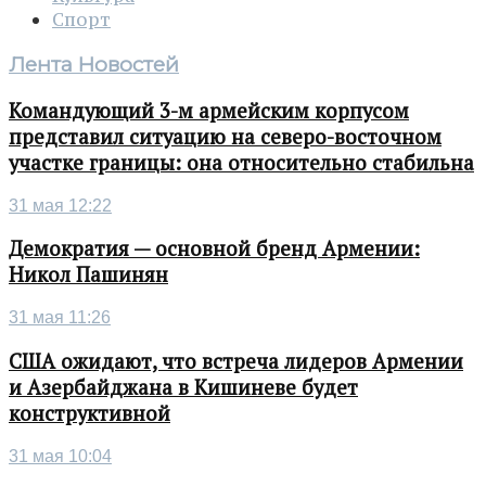
Спорт
Лента Новостей
Командующий 3-м армейским корпусом
представил ситуацию на северо-восточном
участке границы: она относительно стабильна
31 мая 12:22
Демократия — основной бренд Армении:
Никол Пашинян
31 мая 11:26
США ожидают, что встреча лидеров Армении
и Азербайджана в Кишиневе будет
конструктивной
31 мая 10:04