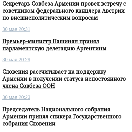
Секретарь Совбеза Армении провел встречу с
советником федерального канцлера Австрии
по внешнеполитическим вопросам
30 мая 20:31
Премьер-министр Пашинян принял
парламентскую делегацию Аргентины
30 мая 20:29
Словения рассчитывает на поддержку
Армении в получении статуса непостоянного
члена Совбеза ООН
30 мая 20:23
Председатель Национального собрания
Армении принял спикера Государственного
собрания Словении