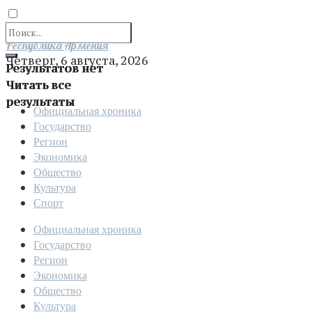
Отправить
Республика Армения
Четверг, 6 августа, 2026
Результатов нет
Читать все
результаты
Официальная хроника
Государство
Регион
Экономика
Общество
Культура
Спорт
Официальная хроника
Государство
Регион
Экономика
Общество
Культура