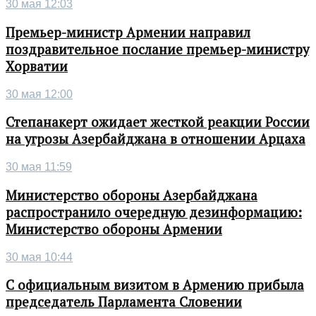
30 мая 12:03
Премьер-министр Армении направил
поздравительное послание премьер-министру
Хорватии
30 мая 12:00
Степанакерт ожидает жесткой реакции России
на угрозы Азербайджана в отношении Арцаха
30 мая 11:59
Министерство обороны Азербайджана
распространило очередную дезинформацию:
Министерство обороны Армении
30 мая 10:44
С официальным визитом в Армению прибыла
председатель Парламента Словении