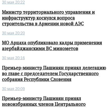
30 мая 20:22
Министр территориального управления и
инфраструктур коснулся вопроса
строительства в Армении новой АЭС
30 мая 20:20
МО Арцаха опубликовало кадры применения
азербайджанскими ВС минометов
30 мая 20:16
Премьер-министр Пашинян принял делегацию
во главе с председателем Государственного
собрания Республики Словения
30 мая 20:09
Премьер-министр Пашинян принял
новоизбранных членов Центрального