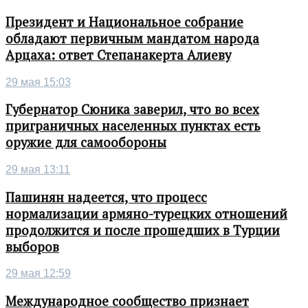
Президент и Национальное собрание
обладают первичным мандатом народа
Арцаха: ответ Степанакерта Алиеву
29 мая 15:03
Губернатор Сюника заверил, что во всех
приграничных населенных пунктах есть
оружие для самообороны
29 мая 13:11
Пашинян надеется, что процесс
нормализации армяно-турецких отношений
продолжится и после прошедших в Турции
выборов
29 мая 12:59
Международное сообщество признает