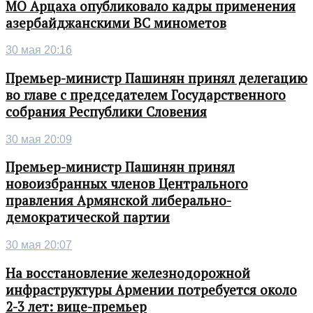
МО Арцаха опубликовало кадры применения
азербайджанскими ВС минометов
30 мая 20:16
Премьер-министр Пашинян принял делегацию
во главе с председателем Государственного
собрания Республики Словения
30 мая 20:09
Премьер-министр Пашинян принял
новоизбранных членов Центрального
правления Армянской либерально-
демократической партии
30 мая 20:07
На восстановление железнодорожной
инфраструктуры Армении потребуется около
2-3 лет: вице-премьер