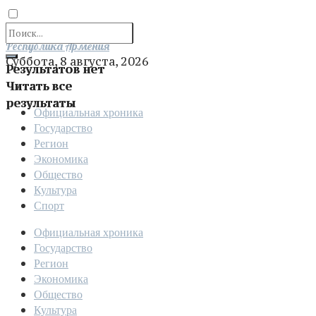
Отправить
Республика Армения
Суббота, 8 августа, 2026
Результатов нет
Читать все
результаты
Официальная хроника
Государство
Регион
Экономика
Общество
Культура
Спорт
Официальная хроника
Государство
Регион
Экономика
Общество
Культура