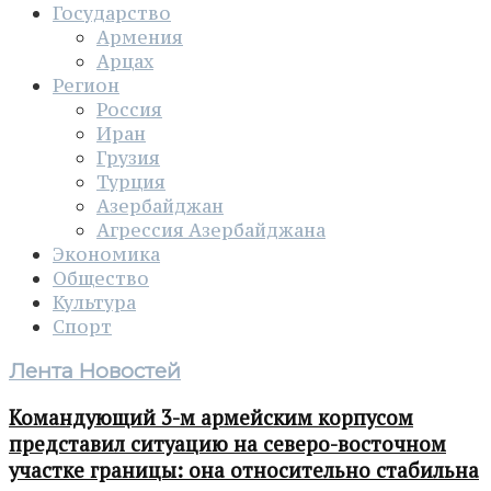
Государство
Армения
Арцах
Регион
Россия
Иран
Грузия
Турция
Азербайджан
Агрессия Азербайджана
Экономика
Общество
Культура
Спорт
Лента Новостей
Командующий 3-м армейским корпусом
представил ситуацию на северо-восточном
участке границы: она относительно стабильна