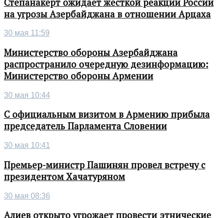
Степанакерт ожидает жесткой реакции России
на угрозы Азербайджана в отношении Арцаха
30 мая 11:59
Министерство обороны Азербайджана
распространило очередную дезинформацию:
Министерство обороны Армении
30 мая 10:44
С официальным визитом в Армению прибыла
председатель Парламента Словении
30 мая 10:41
Премьер-министр Пашинян провел встречу с
президентом Хачатуряном
30 мая 08:36
Алиев открыто угрожает провести этнические