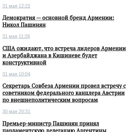
31 мая 12:22
Демократия — основной бренд Армении:
Никол Пашинян
31 мая 11:26
США ожидают, что встреча лидеров Армении
и Азербайджана в Кишиневе будет
конструктивной
31 мая 10:04
Секретарь Совбеза Армении провел встречу с
советником федерального канцлера Австрии
по внешнеполитическим вопросам
30 мая 20:31
Премьер-министр Пашинян принял
парламентскую делегацию Аргентины