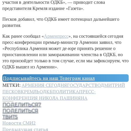
участия в деятельности ОДКБ», — приводит слова
представителя Кремля издание «Газета».
Песков добавил, что ОДКБ имеет потенциал дальнейшего
развития.
Как ранее сообщал «
Арменпресс
», на состоявшейся сегодня
пресс-конференции премьер-министр Армении заявил, что
«Республика Армения может де-юре принять решение о
приостановлении или замораживании членства в ОДКБ, но
это произойдет только в том случае, если мы зафиксируем, что
ОДКБ вышел из Армении».
Подписывайтесь на наш Телеграм канал
МЕТКИ:
АРМЕНИЯ СЕГОДНЯ
ГОСУДАРСТВО
ДМИТРИЙ
ПЕСКОВ
КРЕМЛЬ
ОДКБ
ПОЛИТИКА
ПРЕСС-
КОНФЕРЕНЦИЯ НИКОЛА ПАШИНЯНА
ПОДЕЛИТЬСЯ
7
ПОДЕЛИТЬСЯ
ТВИТ
5
Новости СМИ2
Предыдущая статья