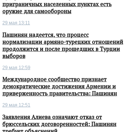
приграничных населенных пунктах есть
оружие для самообороны
29 мая 13:11
Пашинян надеется, что процесс
нормализации армяно-турецких отношений
продолжится и после прошедших в Турции
выборов
29 мая 12:59
Международное сообщество признает
демократические достижения Армении и
приверженность правительства: Пашинян
29 мая 12:51
Заявления Алиева означают отказ от
брюссельских договоренностей: Пашинян
требует объяснений