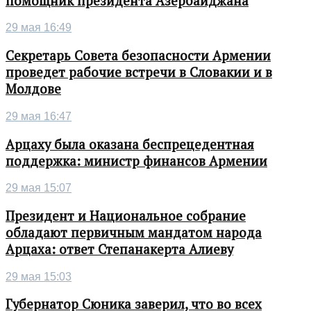
помощник президента Азербайджана
29 мая 16:49
Секретарь Совета безопасности Армении
проведет рабочие встречи в Словакии и в
Молдове
29 мая 16:47
Арцаху была оказана беспрецедентная
поддержка: министр финансов Армении
29 мая 15:07
Президент и Национальное собрание
обладают первичным мандатом народа
Арцаха: ответ Степанакерта Алиеву
29 мая 15:03
Губернатор Сюника заверил, что во всех