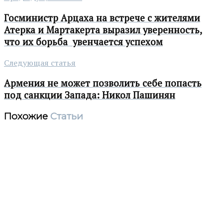
Госминистр Арцаха на встрече с жителями
Атерка и Мартакерта выразил уверенность,
что их борьба увенчается успехом
Следующая статья
Армения не может позволить себе попасть
под санкции Запада: Никол Пашинян
Похожие
Статьи