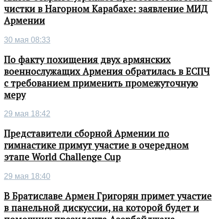
чистки в Нагорном Карабахе: заявление МИД
Армении
30 мая 08:33
По факту похищения двух армянских
военнослужащих Армения обратилась в ЕСПЧ
с требованием применить промежуточную
меру
29 мая 18:42
Представители сборной Армении по
гимнастике примут участие в очередном
этапе World Challenge Cup
29 мая 18:40
В Братиславе Армен Григорян примет участие
в панельной дискуссии, на которой будет и