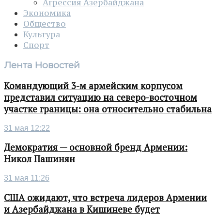
Агрессия Азербайджана
Экономика
Общество
Культура
Спорт
Лента Новостей
Командующий 3-м армейским корпусом
представил ситуацию на северо-восточном
участке границы: она относительно стабильна
31 мая 12:22
Демократия — основной бренд Армении:
Никол Пашинян
31 мая 11:26
США ожидают, что встреча лидеров Армении
и Азербайджана в Кишиневе будет