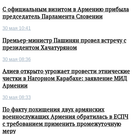
С официальным визитом в Армению прибыла
председатель Парламента Словении
30 мая 10:41
Премьер-министр Пашинян провел встречу с
президентом Хачатуряном
30 мая 08:36
Алиев открыто угрожает провести этнические
чистки в Нагорном Карабахе: заявление МИД
Армении
30 мая 08:33
По факту похищения двух армянских
военнослужащих Армения обратилась в ЕСПЧ
с требованием применить промежуточную
меру