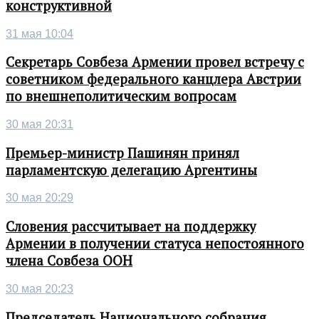
конструктивной
31 мая 10:04
Секретарь Совбеза Армении провел встречу с
советником федерального канцлера Австрии
по внешнеполитическим вопросам
30 мая 20:31
Премьер-министр Пашинян принял
парламентскую делегацию Аргентины
30 мая 20:29
Словения рассчитывает на поддержку
Армении в получении статуса непостоянного
члена Совбеза ООН
30 мая 20:23
Председатель Национального собрания