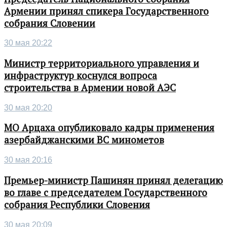
Армении принял спикера Государственного
собрания Словении
30 мая 20:22
Министр территориального управления и
инфраструктур коснулся вопроса
строительства в Армении новой АЭС
30 мая 20:20
МО Арцаха опубликовало кадры применения
азербайджанскими ВС минометов
30 мая 20:16
Премьер-министр Пашинян принял делегацию
во главе с председателем Государственного
собрания Республики Словения
30 мая 20:09