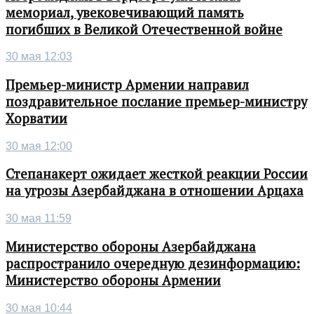
мемориал, увековечивающий память
погибших в Великой Отечественной войне
30 мая 12:03
Премьер-министр Армении направил
поздравительное послание премьер-министру
Хорватии
30 мая 12:00
Степанакерт ожидает жесткой реакции России
на угрозы Азербайджана в отношении Арцаха
30 мая 11:59
Министерство обороны Азербайджана
распространило очередную дезинформацию:
Министерство обороны Армении
30 мая 10:44