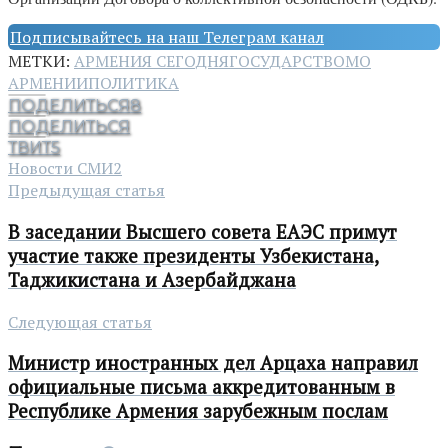
Подписывайтесь на наш Телеграм канал
МЕТКИ:
АРМЕНИЯ СЕГОДНЯ
ГОСУДАРСТВО
МО
АРМЕНИИ
ПОЛИТИКА
ПОДЕЛИТЬСЯ
8
ПОДЕЛИТЬСЯ
ТВИТ
5
Новости СМИ2
Предыдущая статья
В заседании Высшего совета ЕАЭС примут
участие также президенты Узбекистана,
Таджикистана и Азербайджана
Следующая статья
Министр иностранных дел Арцаха направил
официальные письма аккредитованным в
Республике Армения зарубежным послам