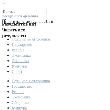
Отправить
Республика Армения
Пятница, 7 августа, 2026
Результатов нет
Читать все
результаты
Официальная хроника
Государство
Регион
Экономика
Общество
Культура
Спорт
Официальная хроника
Государство
Регион
Экономика
Общество
Культура