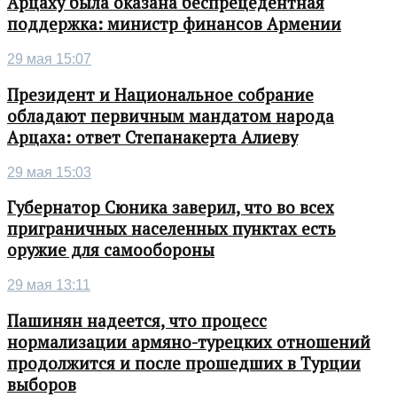
Арцаху была оказана беспрецедентная
поддержка: министр финансов Армении
29 мая 15:07
Президент и Национальное собрание
обладают первичным мандатом народа
Арцаха: ответ Степанакерта Алиеву
29 мая 15:03
Губернатор Сюника заверил, что во всех
приграничных населенных пунктах есть
оружие для самообороны
29 мая 13:11
Пашинян надеется, что процесс
нормализации армяно-турецких отношений
продолжится и после прошедших в Турции
выборов