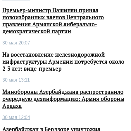
Премьер-министр Пашинян принял
новоизбранных членов Центрального
правления Армянской либерально-
демократической партии
30 мая 20:07
На восстановление железнодорожной
инфраструктуры Армении потребуется около
2-3 лет: вице-премьер
30 мая 13:11
Минобороны Азербайджана распространило
очередную дезинформацию: Армия обороны
Арцаха
30 мая 12:04
Азербайджан в Бердзоре уничтожил