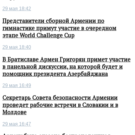
29 мая 18:42
Представители сборной Армении по
гимнастике примут участие в очередном
этапе World Challenge Cup
29 мая 18:40
В Братиславе Армен Григорян примет участие
в панельной дискуссии, на которой будет и
помощник президента Азербайджана
29 мая 16:49
Секретарь Совета безопасности Армении
проведет рабочие встречи в Словакии и в
Молдове
29 мая 16:47