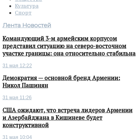
Культура
Спорт
Лента Новостей
Командующий 3-м армейским корпусом
представил ситуацию на северо-восточном
участке границы: она относительно стабильна
31 мая 12:22
Демократия — основной бренд Армении:
Никол Пашинян
31 мая 11:26
США ожидают, что встреча лидеров Армении
и Азербайджана в Кишиневе будет
конструктивной
31 мая 10:04