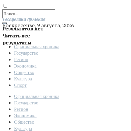
Отправить
Республика Армения
Воскресенье, 9 августа, 2026
Результатов нет
Читать все
результаты
Официальная хроника
Государство
Регион
Экономика
Общество
Культура
Спорт
Официальная хроника
Государство
Регион
Экономика
Общество
Культура