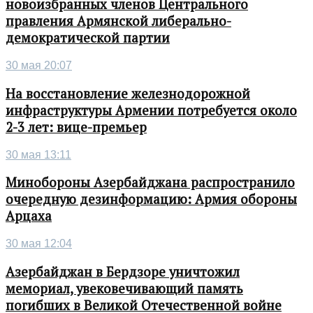
новоизбранных членов Центрального
правления Армянской либерально-
демократической партии
30 мая 20:07
На восстановление железнодорожной
инфраструктуры Армении потребуется около
2-3 лет: вице-премьер
30 мая 13:11
Минобороны Азербайджана распространило
очередную дезинформацию: Армия обороны
Арцаха
30 мая 12:04
Азербайджан в Бердзоре уничтожил
мемориал, увековечивающий память
погибших в Великой Отечественной войне