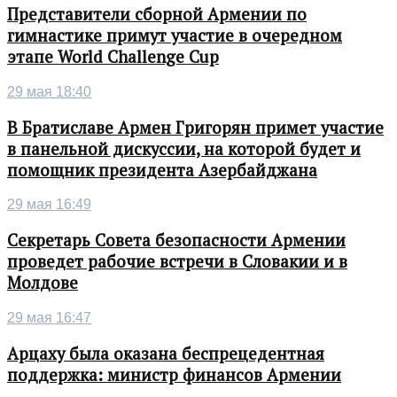
Представители сборной Армении по
гимнастике примут участие в очередном
этапе World Challenge Cup
29 мая 18:40
В Братиславе Армен Григорян примет участие
в панельной дискуссии, на которой будет и
помощник президента Азербайджана
29 мая 16:49
Секретарь Совета безопасности Армении
проведет рабочие встречи в Словакии и в
Молдове
29 мая 16:47
Арцаху была оказана беспрецедентная
поддержка: министр финансов Армении