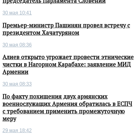
председатель Парламента Словении
30 мая 10:41
Премьер-министр Пашинян провел встречу с
президентом Хачатуряном
30 мая 08:36
Алиев открыто угрожает провести этнические
чистки в Нагорном Карабахе: заявление МИД
Армении
30 мая 08:33
По факту похищения двух армянских
военнослужащих Армения обратилась в ЕСПЧ
с требованием применить промежуточную
меру
29 мая 18:42