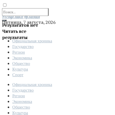
Отправить
Республика Армения
Пятница, 7 августа, 2026
Результатов нет
Читать все
результаты
Официальная хроника
Государство
Регион
Экономика
Общество
Культура
Спорт
Официальная хроника
Государство
Регион
Экономика
Общество
Культура