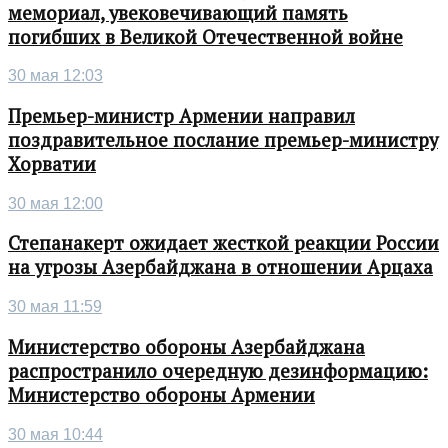
мемориал, увековечивающий память
погибших в Великой Отечественной войне
30 мая 12:03
Премьер-министр Армении направил
поздравительное послание премьер-министру
Хорватии
30 мая 12:00
Степанакерт ожидает жесткой реакции России
на угрозы Азербайджана в отношении Арцаха
30 мая 11:59
Министерство обороны Азербайджана
распространило очередную дезинформацию:
Министерство обороны Армении
30 мая 10:44