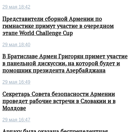
29 мая 18:42
Представители сборной Армении по
гимнастике примут участие в очередном
этапе World Challenge Cup
29 мая 18:40
В Братиславе Армен Григорян примет участие
в панельной дискуссии, на которой будет и
помощник президента Азербайджана
29 мая 16:49
Секретарь Совета безопасности Армении
проведет рабочие встречи в Словакии и в
Молдове
29 мая 16:47
Арцаху была оказана беспрецедентная