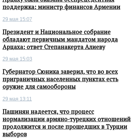
поддержка: министр финансов Армении
29 мая 15:07
Президент и Национальное собрание
обладают первичным мандатом народа
Арцаха: ответ Степанакерта Алиеву
29 мая 15:03
Губернатор Сюника заверил, что во всех
приграничных населенных пунктах есть
оружие для самообороны
29 мая 13:11
Пашинян надеется, что процесс
нормализации армяно-турецких отношений
продолжится и после прошедших в Турции
выборов