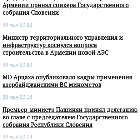
Армении принял спикера Государственного
собрания Словении
30 мая 20:22
Министр территориального управления и
инфраструктур коснулся вопроса
строительства в Армении новой АЭС
30 мая 20:20
МО Арцаха опубликовало кадры применения
азербайджанскими ВС минометов
30 мая 20:16
Премьер-министр Пашинян принял делегацию
во главе с председателем Государственного
собрания Республики Словения
30 мая 20:09