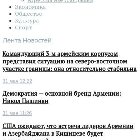
Агрессия Азербайджана
Экономика
Общество
Культура
Спорт
Лента Новостей
Командующий 3-м армейским корпусом
представил ситуацию на северо-восточном
участке границы: она относительно стабильна
31 мая 12:22
Демократия — основной бренд Армении:
Никол Пашинян
31 мая 11:26
США ожидают, что встреча лидеров Армении
и Азербайджана в Кишиневе будет