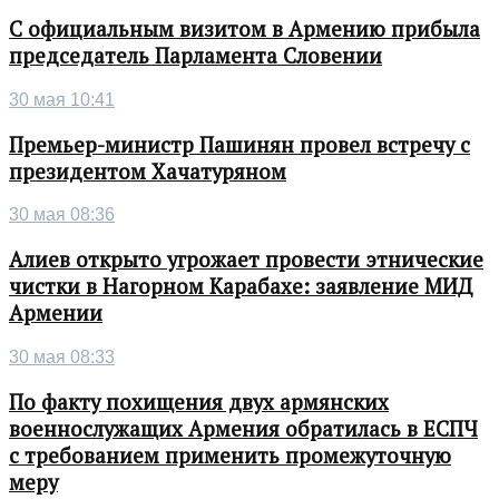
С официальным визитом в Армению прибыла
председатель Парламента Словении
30 мая 10:41
Премьер-министр Пашинян провел встречу с
президентом Хачатуряном
30 мая 08:36
Алиев открыто угрожает провести этнические
чистки в Нагорном Карабахе: заявление МИД
Армении
30 мая 08:33
По факту похищения двух армянских
военнослужащих Армения обратилась в ЕСПЧ
с требованием применить промежуточную
меру