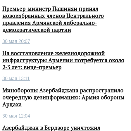
Премьер-министр Пашинян принял
новоизбранных членов Центрального
правления Армянской либерально-
демократической партии
30 мая 20:07
На восстановление железнодорожной
инфраструктуры Армении потребуется около
2-3 лет: вице-премьер
30 мая 13:11
Минобороны Азербайджана распространило
очередную дезинформацию: Армия обороны
Арцаха
30 мая 12:04
Азербайджан в Бердзоре уничтожил