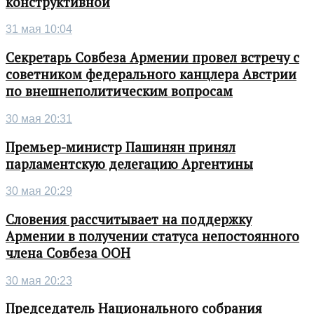
конструктивной
31 мая 10:04
Секретарь Совбеза Армении провел встречу с
советником федерального канцлера Австрии
по внешнеполитическим вопросам
30 мая 20:31
Премьер-министр Пашинян принял
парламентскую делегацию Аргентины
30 мая 20:29
Словения рассчитывает на поддержку
Армении в получении статуса непостоянного
члена Совбеза ООН
30 мая 20:23
Председатель Национального собрания